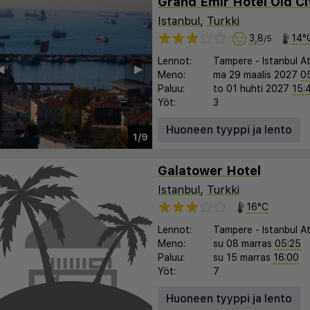
Grand Emir Hotel Old Ci
Istanbul
,
Turkki
3,8
14°
/5
Lennot:
Tampere
-
Istanbul A
︎
▶︎
Meno:
ma 29 maalis 2027
0
Paluu:
to 01 huhti 2027
15:
Yöt:
3
Huoneen tyyppi ja lento
1/9
Galatower Hotel
Istanbul
,
Turkki
16°C
Lennot:
Tampere
-
Istanbul A
Meno:
su 08 marras
05:25
Paluu:
su 15 marras
16:00
Yöt:
7
Huoneen tyyppi ja lento