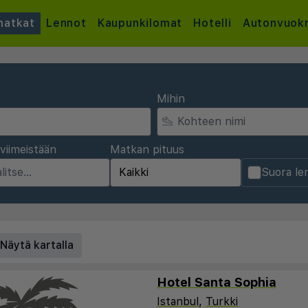
atkat
Lennot
Kaupunkilomat
Hotelli
Autonvuok
Mihin
viimeistään
Matkan pituus
Suora le
Näytä kartalla
Hotel Santa Sophia
Istanbul
,
Turkki