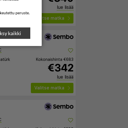
lue lisää
ikeutettu peruste.
Valitse matka
sy kaikki
C
tatürk
Kokonaishinta
€683
€342
lue lisää
Valitse matka
C