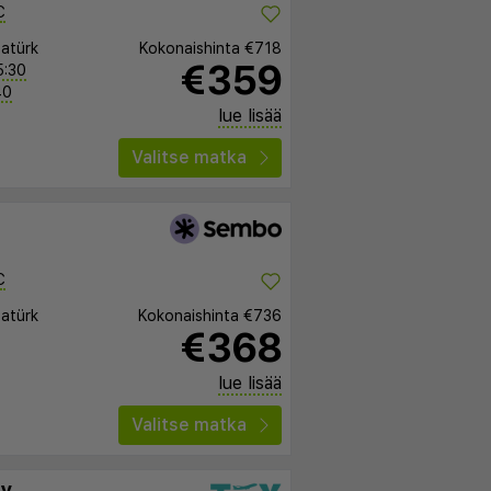
C
tatürk
Kokonaishinta
€718
€359
5:30
40
lue lisää
Valitse matka
C
tatürk
Kokonaishinta
€736
€368
lue lisää
Valitse matka
ty