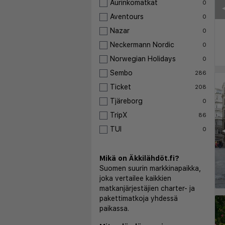
Aurinkomatkat
0
Aventours
0
Nazar
0
Neckermann Nordic
0
Norwegian Holidays
0
Sembo
286
Ticket
208
Tjäreborg
0
TripX
86
TUI
◀
0
Mikä on Äkkilähdöt.fi?
Suomen suurin markkinapaikka,
joka vertailee kaikkien
matkanjärjestäjien charter- ja
pakettimatkoja yhdessä
paikassa.