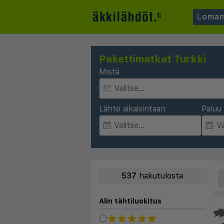
Lomam
Pakettimatkat Turkki
Mistä
Lähtö aikaisintaan
Paluu 
537
hakutulosta
Alin tähtiluokitus