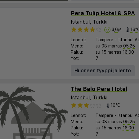
Pera Tulip Hotel & SPA
Istanbul
,
Turkki
3,6
16°
/5
Lennot:
Tampere
-
Istanbul A
Meno:
su 08 marras
05:25
Paluu:
su 15 marras
16:00
Yöt:
7
Huoneen tyyppi ja lento
The Balo Pera Hotel
Istanbul
,
Turkki
16°C
Lennot:
Tampere
-
Istanbul A
Meno:
su 08 marras
05:25
Paluu:
su 15 marras
16:00
Yöt:
7