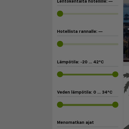
Lentokentältä hotellille:
—
◀
Hotellista rannalle:
—
Lämpötila:
-20
...
42
°C
Veden lämpötila:
0
...
34
°C
Menomatkan ajat