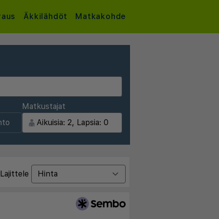
raus
Äkkilähdöt
Matkakohde
Matkustajat
nto
Lajittele