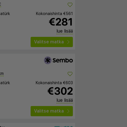
C
tatürk
Kokonaishinta
€561
€281
lue lisää
Valitse matka
km
tatürk
Kokonaishinta
€603
€302
lue lisää
Valitse matka