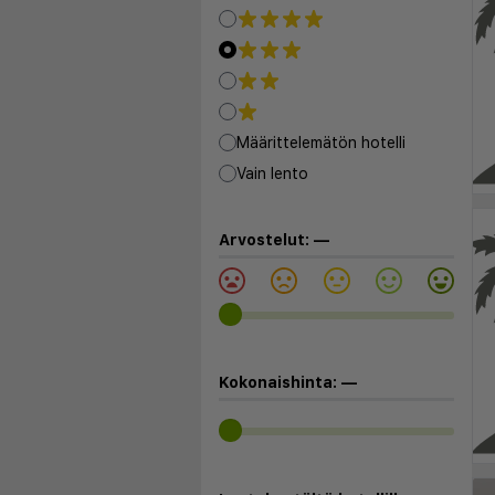
Määrittelemätön hotelli
Vain lento
Arvostelut:
—
Kokonaishinta:
—