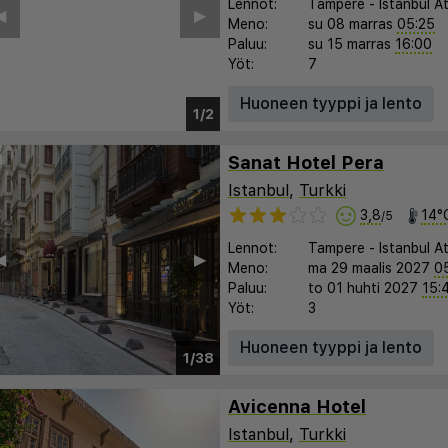
Lennot:
Tampere
-
Istanbul A
Meno:
su 08 marras
05:25
Paluu:
su 15 marras
16:00
Yöt:
7
Huoneen tyyppi ja lento
Sanat Hotel Pera
Istanbul
,
Turkki
3,8
14°
/5
Lennot:
Tampere
-
Istanbul A
︎
▶︎
Meno:
ma 29 maalis 2027
0
Paluu:
to 01 huhti 2027
15:
Yöt:
3
Huoneen tyyppi ja lento
1/38
Avicenna Hotel
Istanbul
,
Turkki