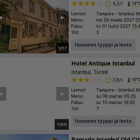
4,2
14°
/5
Lennot:
Tampere
-
Istanbul A
︎
▶︎
Meno:
ma 29 maalis 2027
0
Paluu:
to 01 huhti 2027
15:
Yöt:
3
Huoneen tyyppi ja lento
1/17
Hotel Antique Istanbul
Istanbul
,
Turkki
3,8
16°
/5
Lennot:
Tampere
-
Istanbul A
︎
▶︎
Meno:
su 08 marras
05:25
Paluu:
su 15 marras
16:00
Yöt:
7
Huoneen tyyppi ja lento
1/59
Ramada Istanbul Old Ci