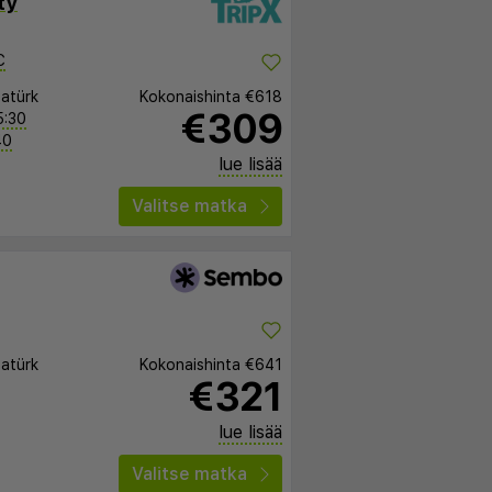
ty
C
tatürk
Kokonaishinta
€618
€309
5:30
40
lue lisää
Valitse matka
tatürk
Kokonaishinta
€641
€321
lue lisää
Valitse matka