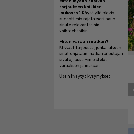
Miten löydän sopivan
tarjouksen kaikkien
joukosta?
Käytä yllä olevia
◀
suodattimia rajataksesi haun
sinulle relevantteihin
vaihtoehtoihin.
Miten varaan matkan?
Klikkaat tarjousta, jonka jälkeen
sinut ohjataan matkanjärjestäjän
sivulle, jossa viimeistelet
varauksen ja maksun.
Usein kysytyt kysymykset
◀