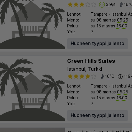
3,9
16°
/5
Lennot:
Tampere
-
Istanbul A
Meno:
su 08 marras
05:25
Paluu:
su 15 marras
16:00
Yöt:
7
Huoneen tyyppi ja lento
Green Hills Suites
Istanbul
,
Turkki
16°C
119
Lennot:
Tampere
-
Istanbul A
Meno:
su 08 marras
05:25
Paluu:
su 15 marras
16:00
Yöt:
7
Huoneen tyyppi ja lento