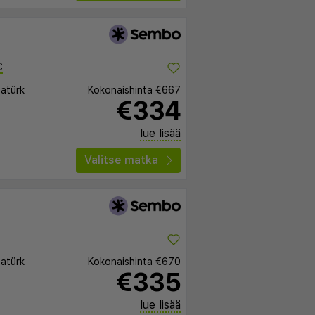
C
tatürk
Kokonaishinta
€667
€334
lue lisää
Valitse matka
tatürk
Kokonaishinta
€670
€335
lue lisää