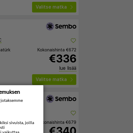
Valitse matka
C
tatürk
Kokonaishinta
€672
€336
lue lisää
Valitse matka
kemuksen
rjotaksemme
C
tatürk
Kokonaishinta
€679
si sivuista, joilla
€340
sti
i vaikuttaa