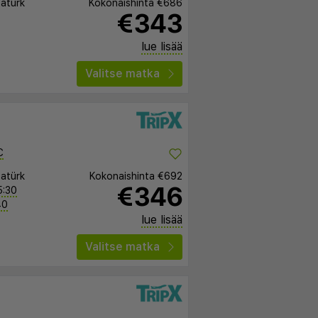
tatürk
Kokonaishinta
€686
€343
lue lisää
Valitse matka
C
tatürk
Kokonaishinta
€692
€346
5:30
40
lue lisää
Valitse matka