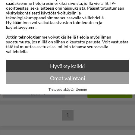
saadaksemme tietoja esimerkiksi sivuista, joilla vierailit, IP-
osoitteestasi sekä laitteesi ominaisuuksista. Pääset tutustumaan
yksityiskohtaisesti käyttötarkoituksiin ja
teknologiakumppaneihimme seuraavalla välilehdellä.
1/15
Hylkääminen voi vaikuttaa sivuston toimivuuteen ja
käytettävyyteen.
A'mare Hotel Zadar
Jotkin teknologiamme voivat käsitellä tietoja myös ilman
suostumusta, jos niillä on siihen oikeutettu peruste. Voit vastustaa
Zadar
,
Zadar
,
Kroatia
tätä tai muuttaa asetuksiasi milloin tahansa seuraavalla
välilehdellä.
24°C
Lennot:
Pori
-
Zadar
Kokonaishinta
€8.198
Hyväksy kaikki
€4.099
Meno:
ti 22 syys
09:00
Paluu:
ti 29 syys
14:00
Omat valintani
lue lisää
Yöt:
7
Tietosuojakäytäntömme
Huoneen tyyppi ja lento
Valitse matka
1