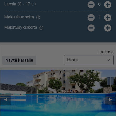
Lapsia (0 - 17 v.)
0
Makuuhuoneita
1
Majoitusyksiköitä
—
Lajittele
Näytä kartalla
◀︎
▶︎