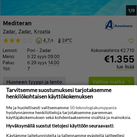
1/9
Mediteran
Zadar
,
Zadar
,
Kroatia
4,7
24°C
/5
Lennot:
Pori
-
Zadar
Kokonaishinta
€2.710
€1.355
Meno:
ti 22 syys
09:00
Paluu:
ti 29 syys
14:00
lue lisää
Yöt:
7
Huoneen tyyppi ja lento
Valitse matka
Tarvitsemme suostumuksesi tarjotaksemme
henkilökohtaisen käyttökokemuksen
Me ja huolellisesti valitsemamme
50 teknologiakumppania
hyödynnämme henkilötietoja tarjotaksemme paremman
käyttäjäkokemuksen sekä kohdentaaksemme sisältöä ja mainoksia.
Hyväksymällä suostut tietojesi käyttöön seuraavasti:
◀︎
▶︎
Käytämme laitetunnisteita ja tallennamme evästeitä laitteellesi