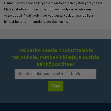
Hintamuutoksia voi esiintyä tietokantojen päivitysten yhteydessä.
Matkapaketti voi myös tulla loppuunmyydyksi päivityksen
yhteydessä. Pidättäydymme vastuusta koskien mahdollisia
hintavirheitä tai -muutoksia tietokannassa.
Haluatko saada houkuttelevia
tarjouksia, matkavinkkejä ja uutisia
sähköpostitse?