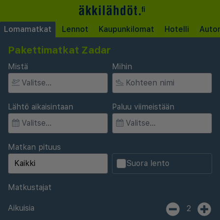
Lomamatkat
Lennot
Kaupunkilomat
Hotelli
Auto
Pakettimatkat Zadar
Mistä
Mihin
Lähtö aikaisintaan
Paluu viimeistään
Matkan pituus
Suora lento
Matkustajat
Aikuisia
2