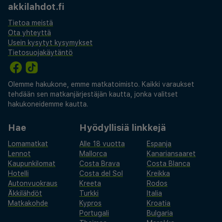
akkilahdot.fi
Tietoa meistä
Ota yhteyttä
Usein kysytyt kysymykset
Tietosuojakäytäntö
Olemme hakukone, emme matkatoimisto. Kaikki varaukset
tehdään sen matkanjärjestäjän kautta, jonka valitset
hakukoneidemme kautta.
Hae
Hyödyllisiä linkkejä
Lomamatkat
Alle 18 vuotta
Espanja
Lennot
Mallorca
Kanariansaaret
Kaupunkilomat
Costa Brava
Costa Blanca
Hotelli
Costa del Sol
Kreikka
Autonvuokraus
Kreeta
Rodos
Äkkilähdöt
Turkki
Italia
Matkakohde
Kypros
Kroatia
Portugali
Bulgaria