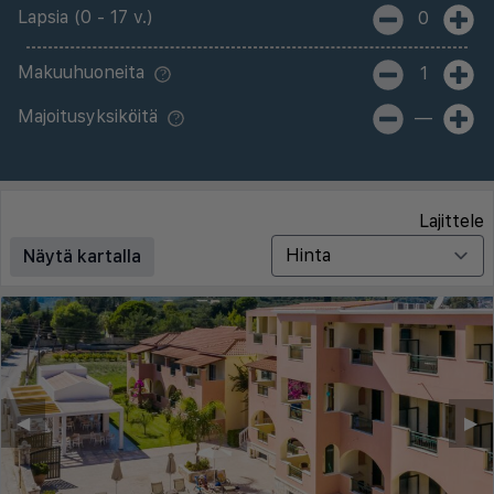
Lapsia (0 - 17 v.)
0
Makuuhuoneita
1
Majoitusyksiköitä
—
Lajittele
Näytä kartalla
◀︎
▶︎