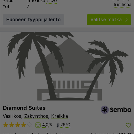
Paluu:
la 10 loka
21:20
lue lisää
Yöt:
7
Huoneen tyyppi ja lento
Valitse matka
Diamond Suites
Vasilikos,
Zakynthos
,
Kreikka
4,0
26°C
/5