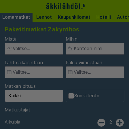
Lomamatkat
Lennot
Kaupunkilomat
Hotelli
Auto
Pakettimatkat Zakynthos
Mistä
Mihin
Lähtö aikaisintaan
Paluu viimeistään
Matkan pituus
Suora lento
Matkustajat
Aikuisia
2