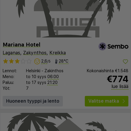
Mariana Hotel
Laganas
,
Zakynthos
,
Kreikka
2,6
28°C
/5
Lennot:
Helsinki
-
Zakinthos
Kokonaishinta
€1.548
€774
Meno:
to 10 syys
06:00
Paluu:
to 17 syys
21:20
lue lisää
Yöt:
7
Huoneen tyyppi ja lento
Valitse matka