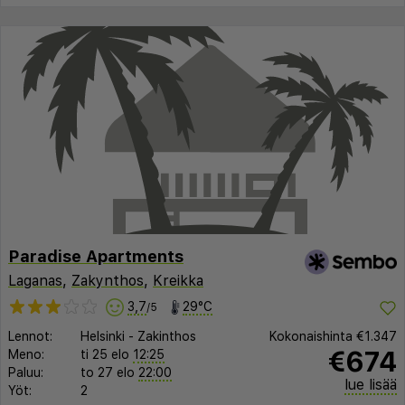
Paradise Apartments
Laganas
,
Zakynthos
,
Kreikka
3,7
29°C
/5
Lennot:
Helsinki
-
Zakinthos
Kokonaishinta
€1.347
€674
Meno:
ti 25 elo
12:25
Paluu:
to 27 elo
22:00
lue lisää
Yöt:
2