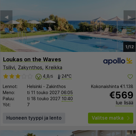
◀︎
▶︎
1/12
Loukas on the Waves
Tsilivi
,
Zakynthos
,
Kreikka
4,8
24°C
/5
Lennot:
Helsinki
-
Zakinthos
Kokonaishinta
€1.138
€569
Meno:
ti 11 touko 2027
06:05
Paluu:
ti 18 touko 2027
10:40
lue lisää
Yöt:
7
Huoneen tyyppi ja lento
Valitse matka