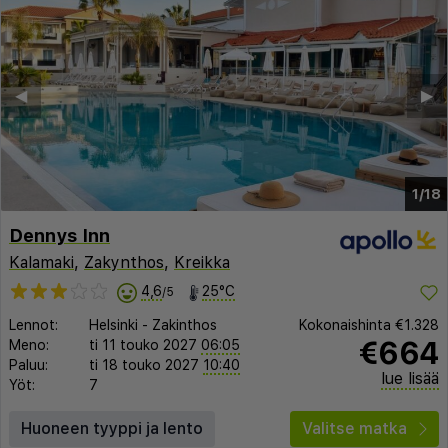
◀︎
▶︎
1/18
Dennys Inn
Kalamaki
,
Zakynthos
,
Kreikka
4,6
25°C
/5
Lennot:
Helsinki
-
Zakinthos
Kokonaishinta
€1.328
€664
Meno:
ti 11 touko 2027
06:05
Paluu:
ti 18 touko 2027
10:40
lue lisää
Yöt:
7
Huoneen tyyppi ja lento
Valitse matka