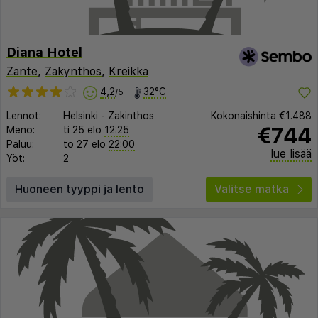
Diana Hotel
Zante
,
Zakynthos
,
Kreikka
4,2
32°C
/5
Lennot:
Helsinki
-
Zakinthos
Kokonaishinta
€1.488
€744
Meno:
ti 25 elo
12:25
Paluu:
to 27 elo
22:00
lue lisää
Yöt:
2
Huoneen tyyppi ja lento
Valitse matka