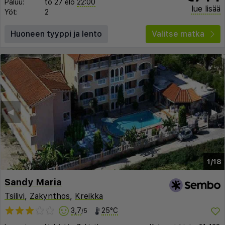
Paluu:
to 27 elo
22:00
lue lisää
Yöt:
2
Huoneen tyyppi ja lento
Valitse matka
◀︎
▶︎
1/18
Sandy Maria
Tsilivi
,
Zakynthos
,
Kreikka
3,7
25°C
/5