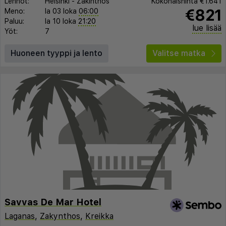
Lennot:
Helsinki
-
Zakinthos
Kokonaishinta
€1.641
€821
Meno:
la 03 loka
06:00
Paluu:
la 10 loka
21:20
lue lisää
Yöt:
7
Huoneen tyyppi ja lento
Valitse matka
Savvas De Mar Hotel
Laganas
,
Zakynthos
,
Kreikka