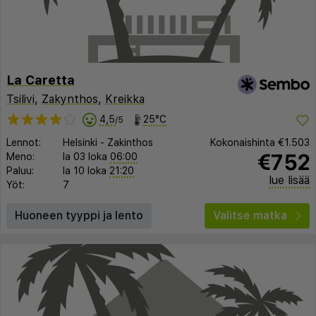
La Caretta
Tsilivi
,
Zakynthos
,
Kreikka
4,5
25°C
/5
Lennot:
Helsinki
-
Zakinthos
Kokonaishinta
€1.503
€752
Meno:
la 03 loka
06:00
Paluu:
la 10 loka
21:20
lue lisää
Yöt:
7
Huoneen tyyppi ja lento
Valitse matka