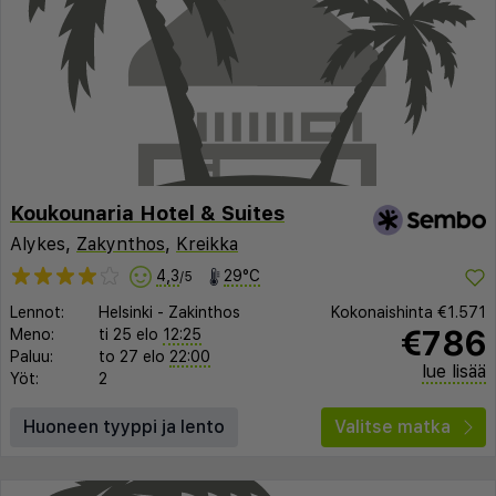
Koukounaria Hotel & Suites
Alykes,
Zakynthos
,
Kreikka
4,3
29°C
/5
Lennot:
Helsinki
-
Zakinthos
Kokonaishinta
€1.571
€786
Meno:
ti 25 elo
12:25
Paluu:
to 27 elo
22:00
lue lisää
Yöt:
2
Huoneen tyyppi ja lento
Valitse matka