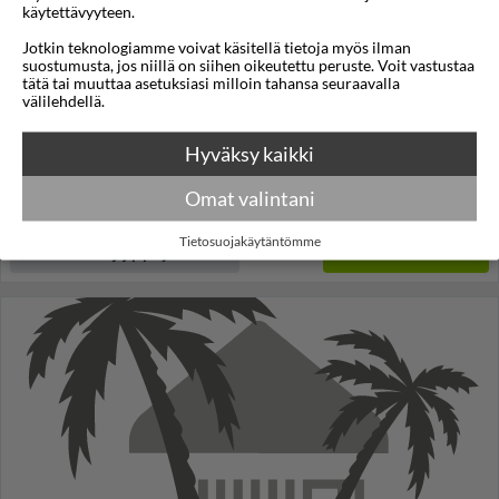
käytettävyyteen.
Palmyra Zakynthos
Jotkin teknologiamme voivat käsitellä tietoja myös ilman
suostumusta, jos niillä on siihen oikeutettu peruste. Voit vastustaa
Argassi
,
Zakynthos
,
Kreikka
tätä tai muuttaa asetuksiasi milloin tahansa seuraavalla
välilehdellä.
4,5
29°C
/5
Lennot:
Helsinki
-
Zakinthos
Kokonaishinta
€1.482
Hyväksy kaikki
€741
Meno:
ti 15 syys
06:05
Paluu:
ti 22 syys
10:40
Omat valintani
lue lisää
Yöt:
7
Tietosuojakäytäntömme
Huoneen tyyppi ja lento
Valitse matka