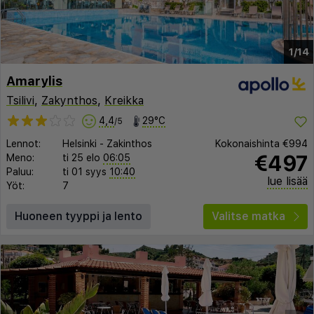
1/14
Amarylis
Tsilivi
,
Zakynthos
,
Kreikka
4,4
29°C
/5
Lennot:
Helsinki
-
Zakinthos
Kokonaishinta
€994
€497
Meno:
ti 25 elo
06:05
Paluu:
ti 01 syys
10:40
lue lisää
Yöt:
7
Huoneen tyyppi ja lento
Valitse matka