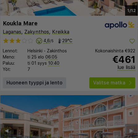
1/12
Koukla Mare
Laganas
,
Zakynthos
,
Kreikka
4,6
29°C
/5
Lennot:
Helsinki
-
Zakinthos
Kokonaishinta
€922
€461
Meno:
ti 25 elo
06:05
Paluu:
ti 01 syys
10:40
lue lisää
Yöt:
7
Huoneen tyyppi ja lento
Valitse matka
◀︎
▶︎