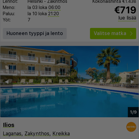
Lennot:
Helsinki
-
Zakinthos
Kokonaishinta
€1.438
€719
Meno:
la 03 loka
06:00
Paluu:
la 10 loka
21:20
lue lisää
Yöt:
7
Huoneen tyyppi ja lento
Valitse matka
◀︎
▶︎
1/9
Ilios
Laganas
,
Zakynthos
,
Kreikka