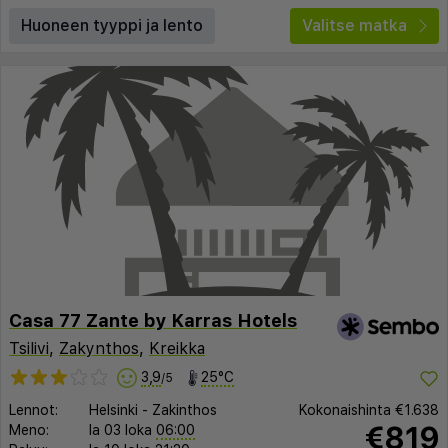
Huoneen tyyppi ja lento
Valitse matka
Casa 77 Zante by Karras Hotels
Tsilivi
,
Zakynthos
,
Kreikka
3,9
25°C
/5
Lennot:
Helsinki
-
Zakinthos
Kokonaishinta
€1.638
€819
Meno:
la 03 loka
06:00