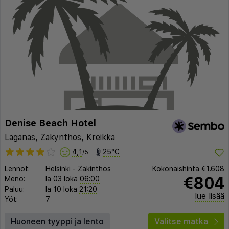
Denise Beach Hotel
Laganas
,
Zakynthos
,
Kreikka
4,1
25°C
/5
Lennot:
Helsinki
-
Zakinthos
Kokonaishinta
€1.608
€804
Meno:
la 03 loka
06:00
Paluu:
la 10 loka
21:20
lue lisää
Yöt:
7
Huoneen tyyppi ja lento
Valitse matka