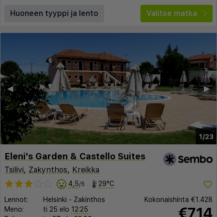
Huoneen tyyppi ja lento
Valitse matka
◀︎
▶︎
1/23
Eleni's Garden & Castello Suites
Tsilivi
,
Zakynthos
,
Kreikka
4,5
29°C
/5
Lennot:
Helsinki
-
Zakinthos
Kokonaishinta
€1.428
€714
Meno:
ti 25 elo
12:25