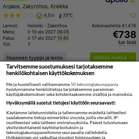
Argassi
,
Zakynthos
,
Kreikka
4,5
33°C
/5
Lennot:
Helsinki
-
Zakinthos
Kokonaishinta
€1.476
€738
Meno:
ti 10 elo 2027
06:05
Paluu:
ti 17 elo 2027
10:40
lue lisää
Yöt:
7
Huoneen tyyppi ja lento
Valitse matka
Tarvitsemme suostumuksesi tarjotaksemme
henkilökohtaisen käyttökokemuksen
Me ja huolellisesti valitsemamme
50 teknologiakumppania
hyödynnämme henkilötietoja tarjotaksemme paremman
käyttäjäkokemuksen sekä kohdentaaksemme sisältöä ja mainoksia.
Hyväksymällä suostut tietojesi käyttöön seuraavasti:
◀︎
▶︎
Käytämme laitetunnisteita ja tallennamme evästeitä laitteellesi
saadaksemme tietoja esimerkiksi sivuista, joilla vierailit, IP-
osoitteestasi sekä laitteesi ominaisuuksista. Pääset tutustumaan
yksityiskohtaisesti käyttötarkoituksiin ja
teknologiakumppaneihimme seuraavalla välilehdellä.
1/19
Hylkääminen voi vaikuttaa sivuston toimivuuteen ja