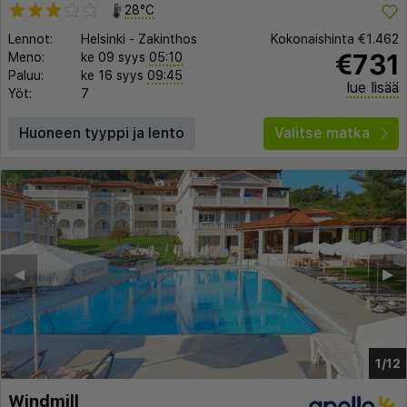
28°C
Lennot:
Helsinki
-
Zakinthos
Kokonaishinta
€1.462
€731
Meno:
ke 09 syys
05:10
Paluu:
ke 16 syys
09:45
lue lisää
Yöt:
7
Huoneen tyyppi ja lento
Valitse matka
◀︎
▶︎
1/12
Windmill