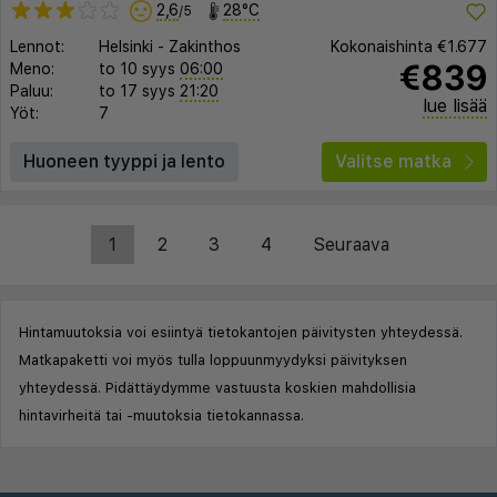
2,6
28°C
/5
Lennot:
Helsinki
-
Zakinthos
Kokonaishinta
€1.677
€839
Meno:
to 10 syys
06:00
Paluu:
to 17 syys
21:20
lue lisää
Yöt:
7
Huoneen tyyppi ja lento
Valitse matka
1
2
3
4
Seuraava
Hintamuutoksia voi esiintyä tietokantojen päivitysten yhteydessä.
Matkapaketti voi myös tulla loppuunmyydyksi päivityksen
yhteydessä. Pidättäydymme vastuusta koskien mahdollisia
hintavirheitä tai -muutoksia tietokannassa.