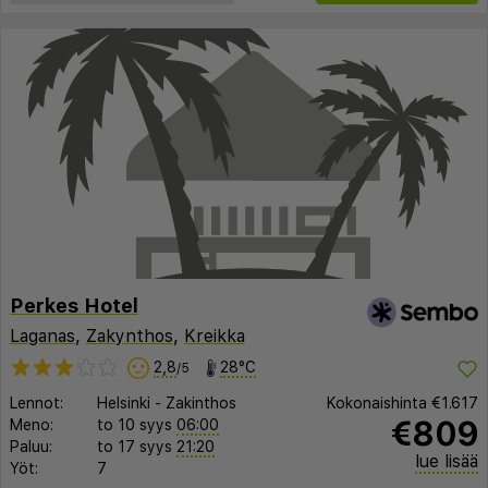
Perkes Hotel
Laganas
,
Zakynthos
,
Kreikka
2,8
28°C
/5
Lennot:
Helsinki
-
Zakinthos
Kokonaishinta
€1.617
€809
Meno:
to 10 syys
06:00
Paluu:
to 17 syys
21:20
lue lisää
Yöt:
7