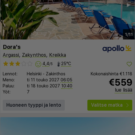
◀︎
▶︎
1/11
Dora's
Argassi
,
Zakynthos
,
Kreikka
4,4
25°C
/5
Lennot:
Helsinki
-
Zakinthos
Kokonaishinta
€1.118
€559
Meno:
ti 11 touko 2027
06:05
Paluu:
ti 18 touko 2027
10:40
lue lisää
Yöt:
7
Huoneen tyyppi ja lento
Valitse matka