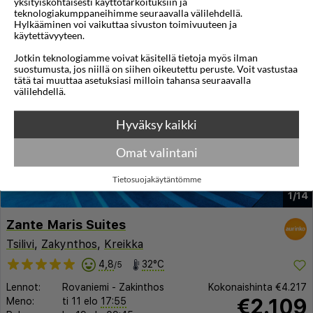
yksityiskohtaisesti käyttötarkoituksiin ja
teknologiakumppaneihimme seuraavalla välilehdellä.
Huoneen tyyppi ja lento
Valitse matka
Hylkääminen voi vaikuttaa sivuston toimivuuteen ja
käytettävyyteen.
Jotkin teknologiamme voivat käsitellä tietoja myös ilman
suostumusta, jos niillä on siihen oikeutettu peruste. Voit vastustaa
tätä tai muuttaa asetuksiasi milloin tahansa seuraavalla
välilehdellä.
Hyväksy kaikki
◀︎
▶︎
Omat valintani
Tietosuojakäytäntömme
1/14
Zante Maris Suites
Tsilivi
,
Zakynthos
,
Kreikka
4,8
32°C
/5
Lennot:
Rovaniemi
-
Zakinthos
Kokonaishinta
€4.217
€2.109
Meno:
ti 11 elo
17:55