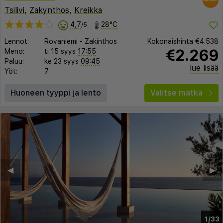
Tsilivi
,
Zakynthos
,
Kreikka
4,7
28°C
/5
Lennot:
Rovaniemi
-
Zakinthos
Kokonaishinta
€4.538
€2.269
Meno:
ti 15 syys
17:55
Paluu:
ke 23 syys
09:45
lue lisää
Yöt:
7
Huoneen tyyppi ja lento
Valitse matka
◀︎
▶︎
1/33