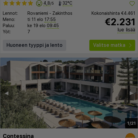
4,8
32°C
/5
Lennot:
Rovaniemi
-
Zakinthos
Kokonaishinta
€4.461
€2.231
Meno:
ti 11 elo
17:55
Paluu:
ke 19 elo
09:45
lue lisää
Yöt:
7
Huoneen tyyppi ja lento
Valitse matka
◀︎
▶︎
1/21
Contessina