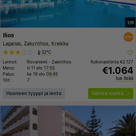
1/9
Ilios
Laganas
,
Zakynthos
,
Kreikka
32°C
Lennot:
Rovaniemi
-
Zakinthos
Kokonaishinta
€2.127
€1.064
Meno:
ti 11 elo
17:55
Paluu:
ke 19 elo
09:45
lue lisää
Yöt:
7
Huoneen tyyppi ja lento
Valitse matka