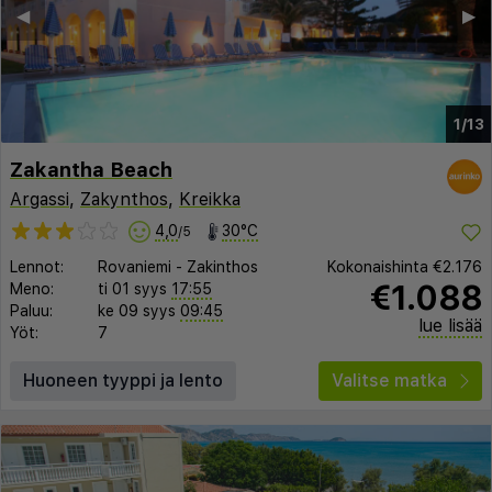
◀︎
▶︎
1/13
Zakantha Beach
Argassi
,
Zakynthos
,
Kreikka
4,0
30°C
/5
Lennot:
Rovaniemi
-
Zakinthos
Kokonaishinta
€2.176
€1.088
Meno:
ti 01 syys
17:55
Paluu:
ke 09 syys
09:45
lue lisää
Yöt:
7
Huoneen tyyppi ja lento
Valitse matka