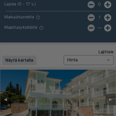
Lapsia (0 - 17 v.)
0
Makuuhuoneita
1
Majoitusyksiköitä
—
Lajittele
Näytä kartalla
◀︎
▶︎