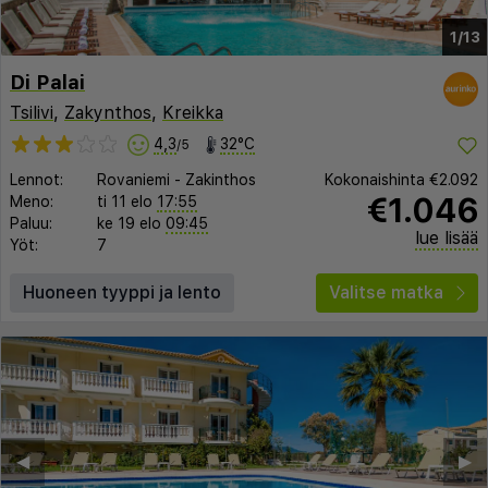
1/13
Di Palai
Tsilivi
,
Zakynthos
,
Kreikka
4,3
32°C
/5
Lennot:
Rovaniemi
-
Zakinthos
Kokonaishinta
€2.092
€1.046
Meno:
ti 11 elo
17:55
Paluu:
ke 19 elo
09:45
lue lisää
Yöt:
7
Huoneen tyyppi ja lento
Valitse matka
◀︎
▶︎