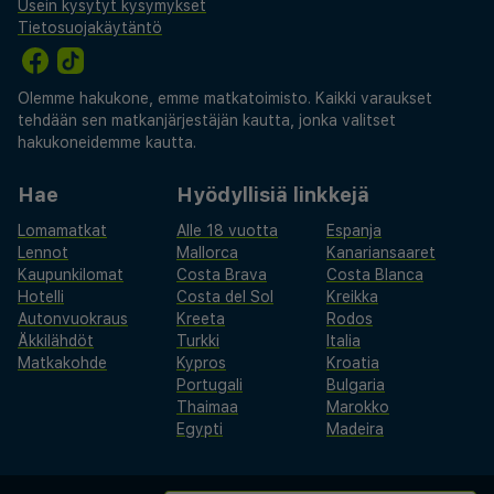
Usein kysytyt kysymykset
Tietosuojakäytäntö
Olemme hakukone, emme matkatoimisto. Kaikki varaukset
tehdään sen matkanjärjestäjän kautta, jonka valitset
hakukoneidemme kautta.
Hae
Hyödyllisiä linkkejä
Lomamatkat
Alle 18 vuotta
Espanja
Lennot
Mallorca
Kanariansaaret
Kaupunkilomat
Costa Brava
Costa Blanca
Hotelli
Costa del Sol
Kreikka
Autonvuokraus
Kreeta
Rodos
Äkkilähdöt
Turkki
Italia
Matkakohde
Kypros
Kroatia
Portugali
Bulgaria
Thaimaa
Marokko
Egypti
Madeira