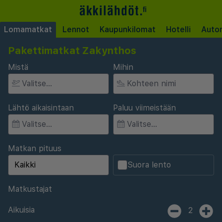
Lomamatkat
Lennot
Kaupunkilomat
Hotelli
Auto
Pakettimatkat Zakynthos
Mistä
Mihin
Lähtö aikaisintaan
Paluu viimeistään
Matkan pituus
Suora lento
Matkustajat
Aikuisia
2