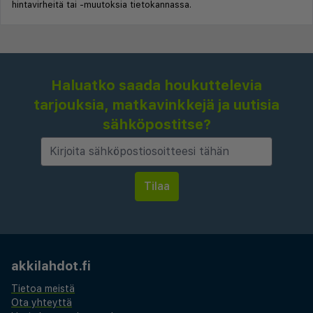
hintavirheitä tai -muutoksia tietokannassa.
Haluatko saada houkuttelevia
tarjouksia, matkavinkkejä ja uutisia
sähköpostitse?
akkilahdot.fi
Tietoa meistä
Ota yhteyttä