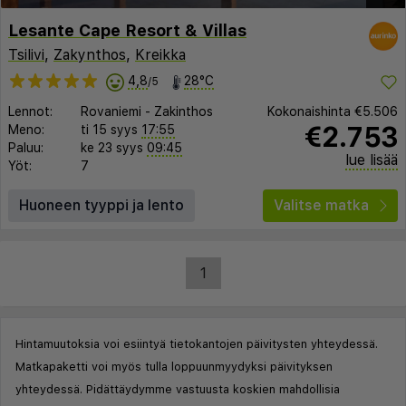
Lesante Cape Resort & Villas
Tsilivi
,
Zakynthos
,
Kreikka
4,8
28°C
/5
Lennot:
Rovaniemi
-
Zakinthos
Kokonaishinta
€5.506
€2.753
Meno:
ti 15 syys
17:55
Paluu:
ke 23 syys
09:45
lue lisää
Yöt:
7
Huoneen tyyppi ja lento
Valitse matka
1
Hintamuutoksia voi esiintyä tietokantojen päivitysten yhteydessä.
Matkapaketti voi myös tulla loppuunmyydyksi päivityksen
yhteydessä. Pidättäydymme vastuusta koskien mahdollisia