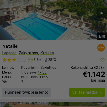
◀︎
▶︎
1/15
Natalie
Laganas
,
Zakynthos
,
Kreikka
3,8
28°C
/5
Lennot:
Rovaniemi
-
Zakinthos
Kokonaishinta
€2.284
€1.142
Meno:
ti 08 syys
17:55
Paluu:
ke 16 syys
09:45
lue lisää
Yöt:
7
Huoneen tyyppi ja lento
Valitse matka