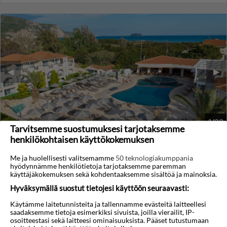
◀︎
▶︎
1/22
Tarvitsemme suostumuksesi tarjotaksemme
henkilökohtaisen käyttökokemuksen
Marelen
Kalamaki
,
Zakynthos
,
Kreikka
Me ja huolellisesti valitsemamme
50 teknologiakumppania
hyödynnämme henkilötietoja tarjotaksemme paremman
4,6
30°C
/5
käyttäjäkokemuksen sekä kohdentaaksemme sisältöä ja mainoksia.
Hyväksymällä suostut tietojesi käyttöön seuraavasti:
Lennot:
Rovaniemi
-
Zakinthos
Kokonaishinta
€2.662
€1.331
Meno:
ti 08 syys
17:55
Käytämme laitetunnisteita ja tallennamme evästeitä laitteellesi
Paluu:
ke 16 syys
09:45
saadaksemme tietoja esimerkiksi sivuista, joilla vierailit, IP-
lue lisää
Yöt:
7
osoitteestasi sekä laitteesi ominaisuuksista. Pääset tutustumaan