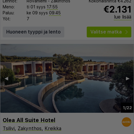
Lennot:
Rovaniemi
-
Zakinthos
Kokonaishinta
€4.262
€2.131
Meno:
ti 01 syys
17:55
Paluu:
ke 09 syys
09:45
lue lisää
Yöt:
7
Huoneen tyyppi ja lento
Valitse matka
◀︎
▶︎
1/22
Olea All Suite Hotel
Tsilivi
,
Zakynthos
,
Kreikka