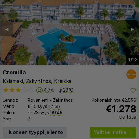
◀︎
▶︎
1/12
Cronulla
Kalamaki
,
Zakynthos
,
Kreikka
4,7
29°C
/5
Lennot:
Rovaniemi
-
Zakinthos
Kokonaishinta
€2.556
€1.278
Meno:
ti 15 syys
17:55
Paluu:
ke 23 syys
09:45
lue lisää
Yöt:
7
Huoneen tyyppi ja lento
Valitse matka