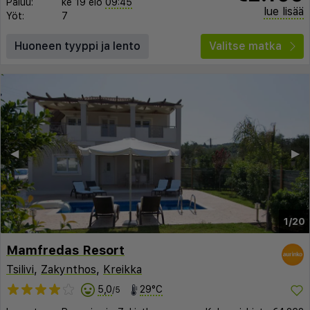
Paluu:
ke 19 elo
09:45
lue lisää
Yöt:
7
Huoneen tyyppi ja lento
Valitse matka
◀︎
▶︎
1/20
Mamfredas Resort
Tsilivi
,
Zakynthos
,
Kreikka
5,0
29°C
/5