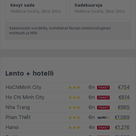
Kevyt sade
Sadekuuroja
Heikkoa tuulta, länsi 2m/s
Heikkoa tuulta, länsi 3m/s
Sääennuste vuodelta, toimittanut Norjan meteorologinen
instituutti ja NRK
Lento + hotelli
HoChiMinh City
6n
€754
★★★
Ho Chi Minh City
6n
€814
★★★
Nha Trang
6n
€985
★★★
Phan Thiết
6n
€1.089
★★★
Hanoi
4n
€1.276
★★★