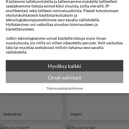
Käytämme laitetunnisteita ja tallennamme evästeitä laitteellesi
saadaksemme tietoja esimerkiksi sivuista, joilla vierailit, IP-
osoitteestasi sekä laitteesi ominaisuuksista. Pääset tutustumaan
yksityiskohtaisesti käyttötarkoituksiin ja
teknologiakumppaneihimme seuraavalla välilehdellä.
Hylkääminen voi vaikuttaa sivuston toimivuuteen ja
käytettävyyteen.
Jotkin teknologiamme voivat käsitellä tietoja myös ilman
suostumusta, jos niillä on siihen oikeutettu peruste. Voit vastustaa
tätä tai muuttaa asetuksiasi milloin tahansa seuraavalla
välilehdellä.
Kreikka
Intia
Hyväksy kaikki
Omat valintani
Tietosuojakäytäntömme
Indonesia
Irlanti