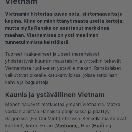
Vietnam
Vietnamin historiaa kuvaa sota, siirtomaavalta ja
kapina. Kiina on miehittänyt maata useita kertoja,
mutta myös Ranska on asettanut merkkinsä
maahan. Vietnamissa on yksi maailman
tunnetuimmista keittiöistä.
Tuoreet raaka-aineet ja upeat merenelävät
yhdistettynä kuumiin mausteisiin ja yrtteihin tekevät
Vietnamista ruoka-alan ystäville mekan. Ranskalaiset
vaikuttivat oikealle katukahviloissa, joissa tarjoillaan
kahvia ja baguetteja.
Kaunis ja ystävällinen Vietnam
Monet haluavat matkustaa ympäri Vietnamia. Matka
voidaan aloittaa Hanoissa pohjoisessa ja päättyy
Saigonissa (Ho Chi Minh) etelässä. Keskellä maata ovat
kohteet, kuten Hoian (
Vietnam
), Hue (
Huế
) og