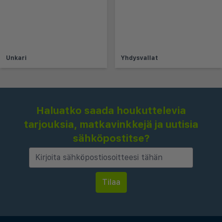
Unkari
Yhdysvallat
Haluatko saada houkuttelevia
tarjouksia, matkavinkkejä ja uutisia
sähköpostitse?