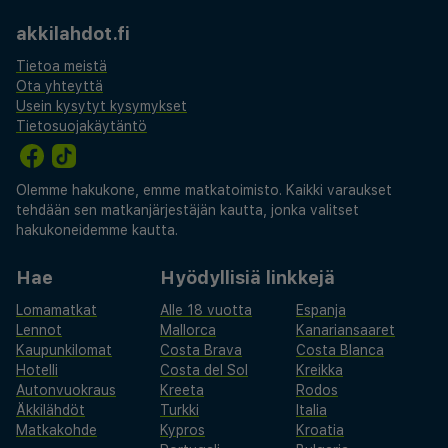
akkilahdot.fi
Tietoa meistä
Ota yhteyttä
Usein kysytyt kysymykset
Tietosuojakäytäntö
Olemme hakukone, emme matkatoimisto. Kaikki varaukset
tehdään sen matkanjärjestäjän kautta, jonka valitset
hakukoneidemme kautta.
Hae
Hyödyllisiä linkkejä
Lomamatkat
Alle 18 vuotta
Espanja
Lennot
Mallorca
Kanariansaaret
Kaupunkilomat
Costa Brava
Costa Blanca
Hotelli
Costa del Sol
Kreikka
Autonvuokraus
Kreeta
Rodos
Äkkilähdöt
Turkki
Italia
Matkakohde
Kypros
Kroatia