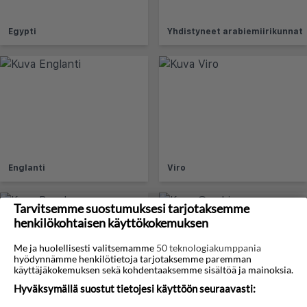
Egypti
Yhdistyneet arabiemiirikunnat
Englanti
Viro
Tarvitsemme suostumuksesi tarjotaksemme
henkilökohtaisen käyttökokemuksen
Me ja huolellisesti valitsemamme
50 teknologiakumppania
hyödynnämme henkilötietoja tarjotaksemme paremman
käyttäjäkokemuksen sekä kohdentaaksemme sisältöä ja mainoksia.
Hyväksymällä suostut tietojesi käyttöön seuraavasti:
Ranska
Gambia