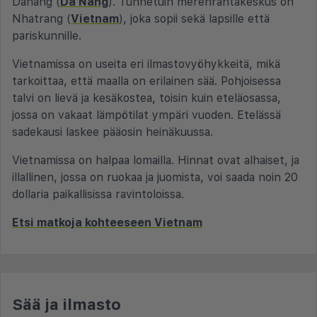
Danang (
Da Nang
). Tunnetuin merenrantakeskus on
Nhatrang (
Vietnam
), joka sopii sekä lapsille että
pariskunnille.
Vietnamissa on useita eri ilmastovyöhykkeitä, mikä
tarkoittaa, että maalla on erilainen sää. Pohjoisessa
talvi on lievä ja kesäkostea, toisin kuin eteläosassa,
jossa on vakaat lämpötilat ympäri vuoden. Etelässä
sadekausi laskee pääosin heinäkuussa.
Vietnamissa on halpaa lomailla. Hinnat ovat alhaiset, ja
illallinen, jossa on ruokaa ja juomista, voi saada noin 20
dollaria paikallisissa ravintoloissa.
Etsi matkoja kohteeseen Vietnam
Sää ja ilmasto