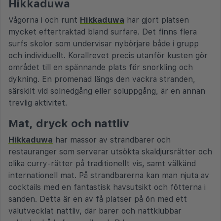
Hikkaduwa
Vågorna i och runt
Hikkaduwa
har gjort platsen
mycket eftertraktad bland surfare. Det finns flera
surfs skolor som undervisar nybörjare både i grupp
och individuellt. Korallrevet precis utanför kusten gör
området till en spännande plats för snorkling och
dykning. En promenad längs den vackra stranden,
särskilt vid solnedgång eller soluppgång, är en annan
trevlig aktivitet.
Mat, dryck och nattliv
Hikkaduwa
har massor av strandbarer och
restauranger som serverar utsökta skaldjursrätter och
olika curry-rätter på traditionellt vis, samt välkänd
internationell mat. På strandbarerna kan man njuta av
cocktails med en fantastisk havsutsikt och fötterna i
sanden. Detta är en av få platser på ön med ett
välutvecklat nattliv, där barer och nattklubbar