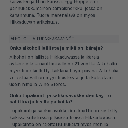
kasvisten ja lihan kanssa. Egg Hoppers on
pannukakkumainen aamiaisherkku, jossa on
kananmuna. Tuore merenelävä on myös
Hikkaduwan erikoisuus.
ALKOHOLI JA TUPAKKASÄÄNNÖT
Onko alkoholi laillista ja mikä on ikäraja?
Alkoholi on laillista Hikkaduwassa ja ikäraja
ostamiselle ja nauttimiselle on 21 vuotta. Alkoholin
myynti on kielletty kaikkina Poya-päivinä. Alkoholia
voi ostaa valtion myyntipisteistä, joita kutsutaan
usein nimellä Wine Stores.
Onko tupakointi ja sähkösavukkeiden käyttö
sallittua julkisilla paikoilla?
Tupakointi ja sähkösavukkeiden käyttö on kielletty
kaikissa suljetuissa julkisissa tiloissa Hikkaduwassa.
Tupakointia on rajoitettu tiukasti myös monilla