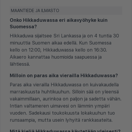
MAANTIEDE JA ILMASTO
Onko Hikkaduwassa eri aikavyöhyke kuin
Suomessa?
Hikkaduwa sijaitsee Sri Lankassa ja on 4 tuntia 30
minuuttia Suomen aikaa edellä. Kun Suomessa
kello on 12:00, Hikkaduwassa kello on 16:30.
Aikaero kannattaa huomioida saapuessa ja
lähtiessä.
Milloin on paras aika vierailla Hikkaduwassa?
Paras aika vierailla Hikkaduwassa on kuivakaudella
marraskuusta huhtikuuhun. Silloin sää on yleensä
vakaimmillaan, aurinkoa on paljon ja sadetta vähän.
Intian valtameren uimavesi on lämmin ympäri
vuoden. Sadekausi toukokuusta lokakuuhun tuo
runsaampia, mutta usein lyhyitä rankkasateita.
Mitä kieliä Hikkaduwassa käytetään yleisesti?