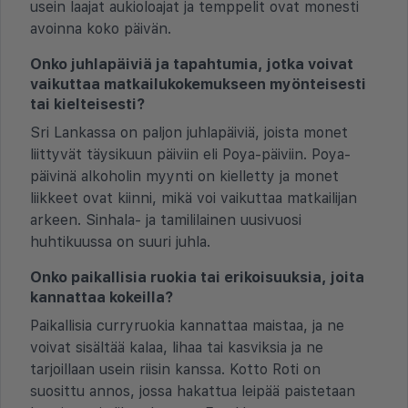
usein laajat aukioloajat ja temppelit ovat monesti
avoinna koko päivän.
Onko juhlapäiviä ja tapahtumia, jotka voivat
vaikuttaa matkailukokemukseen myönteisesti
tai kielteisesti?
Sri Lankassa on paljon juhlapäiviä, joista monet
liittyvät täysikuun päiviin eli Poya-päiviin. Poya-
päivinä alkoholin myynti on kielletty ja monet
liikkeet ovat kiinni, mikä voi vaikuttaa matkailijan
arkeen. Sinhala- ja tamililainen uusivuosi
huhtikuussa on suuri juhla.
Onko paikallisia ruokia tai erikoisuuksia, joita
kannattaa kokeilla?
Paikallisia curryruokia kannattaa maistaa, ja ne
voivat sisältää kalaa, lihaa tai kasviksia ja ne
tarjoillaan usein riisin kanssa. Kotto Roti on
suosittu annos, jossa hakattua leipää paistetaan