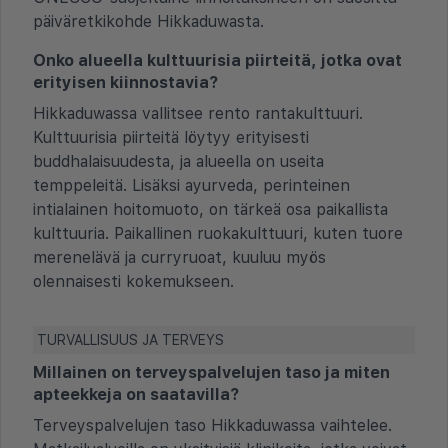
päiväretkikohde Hikkaduwasta.
Onko alueella kulttuurisia piirteitä, jotka ovat
erityisen kiinnostavia?
Hikkaduwassa vallitsee rento rantakulttuuri.
Kulttuurisia piirteitä löytyy erityisesti
buddhalaisuudesta, ja alueella on useita
temppeleitä. Lisäksi ayurveda, perinteinen
intialainen hoitomuoto, on tärkeä osa paikallista
kulttuuria. Paikallinen ruokakulttuuri, kuten tuore
merenelävä ja curryruoat, kuuluu myös
olennaisesti kokemukseen.
TURVALLISUUS JA TERVEYS
Millainen on terveyspalvelujen taso ja miten
apteekkeja on saatavilla?
Terveyspalvelujen taso Hikkaduwassa vaihtelee.