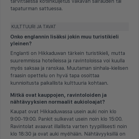
tarvittaessa kotiinkuljetus vakavan sairauden tai
tapaturman sattuessa.
KULTTUURI JA TAVAT
Onko englannin lisäksi jokin muu turistikieli
yleinen?
Englanti on Hikkaduwan tärkein turistikieli, mutta
suuremmissa hotelleissa ja ravintoloissa voi kuulla
myös saksaa ja ranskaa. Muutaman sinhala-kielisen
fraasin opettelu on hyvä tapa osoittaa
kunnioitusta paikallista kulttuuria kohtaan.
Mitkä ovat kauppojen, ravintoloiden ja
nähtävyyksien normaalit aukioloajat?
Kaupat ovat Hikkaduwassa usein auki noin klo
9:00-19:00. Pankit sulkevat usein noin klo 15:00.
Ravintolat avaavat illallista varten tyypillisesti noin
klo 18:30 ja ovat auki myöhään. Nähtävyyksillä on