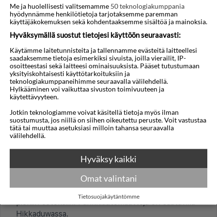
Me ja huolellisesti valitsemamme
50 teknologiakumppania
monille suomalaisille kohtuullisia.
hyödynnämme henkilötietoja tarjotaksemme paremman
käyttäjäkokemuksen sekä kohdentaaksemme sisältöä ja mainoksia.
Onko turistiveroja tai lisämaksuja, esimerkiksi
Hyväksymällä suostut tietojesi käyttöön seuraavasti:
hotellimajoituksesta?
Käytämme laitetunnisteita ja tallennamme evästeitä laitteellesi
Hikkaduwan ja koko Sri Lankan hotelleissa hintaan
saadaksemme tietoja esimerkiksi sivuista, joilla vierailit, IP-
lisätään usein palvelumaksu ja valtion verot. Nämä
osoitteestasi sekä laitteesi ominaisuuksista. Pääset tutustumaan
yksityiskohtaisesti käyttötarkoituksiin ja
voivat olla jopa 20-30 prosenttia huonehinnasta ja
teknologiakumppaneihimme seuraavalla välilehdellä.
ne maksetaan erikseen. Kannattaa tarkistaa
Hylkääminen voi vaikuttaa sivuston toimivuuteen ja
käytettävyyteen.
varauksesta, sisältyvätkö kaikki verot ja maksut jo
ilmoitettuun hintaan.
Jotkin teknologiamme voivat käsitellä tietoja myös ilman
suostumusta, jos niillä on siihen oikeutettu peruste. Voit vastustaa
tätä tai muuttaa asetuksiasi milloin tahansa seuraavalla
Mitkä maksukortit ja maksutavat ovat yleisiä?
välilehdellä.
Visa ja MasterCard käyvät usein hotelleissa ja
suuremmissa ravintoloissa Hikkaduwassa. Pienet
Hyväksy kaikki
liikkeet ja paikalliset ravintolat suosivat käteistä
Omat valintani
paikallisessa valuutassa, Sri Lankan rupiassa (LKR).
Käteistä kannattaa varata tuk-tuk-kyyteihin ja
Tietosuojakäytäntömme
pieniin ostoksiin. Pankkiautomaatteja on saatavilla
Hikkaduwassa.