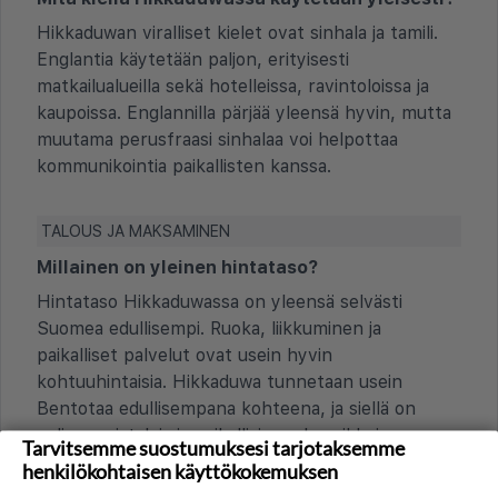
Hikkaduwan viralliset kielet ovat sinhala ja tamili.
Englantia käytetään paljon, erityisesti
matkailualueilla sekä hotelleissa, ravintoloissa ja
kaupoissa. Englannilla pärjää yleensä hyvin, mutta
muutama perusfraasi sinhalaa voi helpottaa
kommunikointia paikallisten kanssa.
TALOUS JA MAKSAMINEN
Millainen on yleinen hintataso?
Hintataso Hikkaduwassa on yleensä selvästi
Suomea edullisempi. Ruoka, liikkuminen ja
paikalliset palvelut ovat usein hyvin
kohtuuhintaisia. Hikkaduwa tunnetaan usein
Bentotaa edullisempana kohteena, ja siellä on
paljon majataloja ja paikallisia ruokapaikkoja.
Tarvitsemme suostumuksesi tarjotaksemme
Hotellimajoitus ja länsimainen ruoka voivat olla
henkilökohtaisen käyttökokemuksen
paikallistasoon nähden kalliimpia, mutta ovat silti