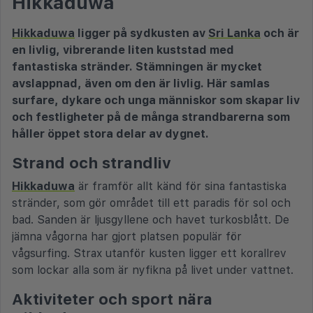
Hikkaduwa
Hikkaduwa
ligger på sydkusten av
Sri Lanka
och är
en livlig, vibrerande liten kuststad med
fantastiska stränder. Stämningen är mycket
avslappnad, även om den är livlig. Här samlas
surfare, dykare och unga människor som skapar liv
och festligheter på de många strandbarerna som
håller öppet stora delar av dygnet.
Strand och strandliv
Hikkaduwa
är framför allt känd för sina fantastiska
stränder, som gör området till ett paradis för sol och
bad. Sanden är ljusgyllene och havet turkosblått. De
jämna vågorna har gjort platsen populär för
vågsurfing. Strax utanför kusten ligger ett korallrev
som lockar alla som är nyfikna på livet under vattnet.
Aktiviteter och sport nära