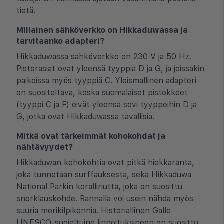
tietä.
Millainen sähköverkko on Hikkaduwassa ja
tarvitaanko adapteri?
Hikkaduwassa sähköverkko on 230 V ja 50 Hz.
Pistorasiat ovat yleensä tyyppiä D ja G, ja joissakin
paikoissa myös tyyppiä C. Yleismallinen adapteri
on suositeltava, koska suomalaiset pistokkeet
(tyyppi C ja F) eivät yleensä sovi tyyppeihin D ja
G, jotka ovat Hikkaduwassa tavallisia.
Mitkä ovat tärkeimmät kohokohdat ja
nähtävyydet?
Hikkaduwan kohokohtia ovat pitkä hiekkaranta,
joka tunnetaan surffauksesta, sekä Hikkaduwa
National Parkin koralliriutta, joka on suosittu
snorklauskohde. Rannalla voi usein nähdä myös
suuria merikilpikonnia. Historiallinen Galle
UNESCO-suojeltuine linnoituksineen on suosittu