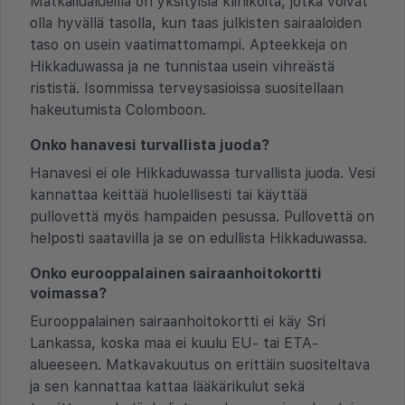
Matkailualueilla on yksityisiä klinikoita, jotka voivat
olla hyvällä tasolla, kun taas julkisten sairaaloiden
taso on usein vaatimattomampi. Apteekkeja on
Hikkaduwassa ja ne tunnistaa usein vihreästä
rististä. Isommissa terveysasioissa suositellaan
hakeutumista Colomboon.
Onko hanavesi turvallista juoda?
Hanavesi ei ole Hikkaduwassa turvallista juoda. Vesi
kannattaa keittää huolellisesti tai käyttää
pullovettä myös hampaiden pesussa. Pullovettä on
helposti saatavilla ja se on edullista Hikkaduwassa.
Onko eurooppalainen sairaanhoitokortti
voimassa?
Eurooppalainen sairaanhoitokortti ei käy Sri
Lankassa, koska maa ei kuulu EU- tai ETA-
alueeseen. Matkavakuutus on erittäin suositeltava
ja sen kannattaa kattaa lääkärikulut sekä