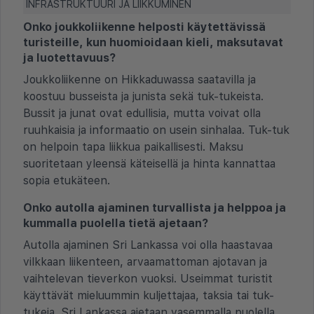
INFRASTRUKTUURI JA LIIKKUMINEN
Onko joukkoliikenne helposti käytettävissä
turisteille, kun huomioidaan kieli, maksutavat
ja luotettavuus?
Joukkoliikenne on Hikkaduwassa saatavilla ja
koostuu busseista ja junista sekä tuk-tukeista.
Bussit ja junat ovat edullisia, mutta voivat olla
ruuhkaisia ja informaatio on usein sinhalaa. Tuk-tuk
on helpoin tapa liikkua paikallisesti. Maksu
suoritetaan yleensä käteisellä ja hinta kannattaa
sopia etukäteen.
Onko autolla ajaminen turvallista ja helppoa ja
kummalla puolella tietä ajetaan?
Autolla ajaminen Sri Lankassa voi olla haastavaa
vilkkaan liikenteen, arvaamattoman ajotavan ja
vaihtelevan tieverkon vuoksi. Useimmat turistit
käyttävät mieluummin kuljettajaa, taksia tai tuk-
tukeja. Sri Lankassa ajetaan vasemmalla puolella