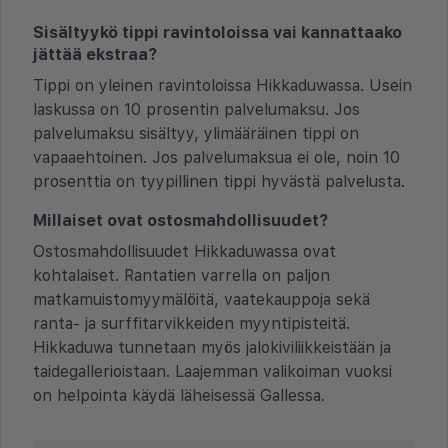
Sisältyykö tippi ravintoloissa vai kannattaako
jättää ekstraa?
Tippi on yleinen ravintoloissa Hikkaduwassa. Usein
laskussa on 10 prosentin palvelumaksu. Jos
palvelumaksu sisältyy, ylimääräinen tippi on
vapaaehtoinen. Jos palvelumaksua ei ole, noin 10
prosenttia on tyypillinen tippi hyvästä palvelusta.
Millaiset ovat ostosmahdollisuudet?
Ostosmahdollisuudet Hikkaduwassa ovat
kohtalaiset. Rantatien varrella on paljon
matkamuistomyymälöitä, vaatekauppoja sekä
ranta- ja surffitarvikkeiden myyntipisteitä.
Hikkaduwa tunnetaan myös jalokiviliikkeistään ja
taidegallerioistaan. Laajemman valikoiman vuoksi
on helpointa käydä läheisessä Gallessa.