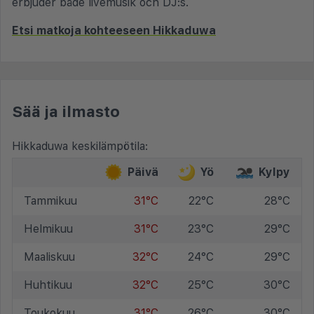
erbjuder både livemusik och DJ:s.
Etsi matkoja kohteeseen Hikkaduwa
Sää ja ilmasto
Hikkaduwa keskilämpötila:
Päivä
Yö
Kylpy
Tammikuu
31°C
22°C
28°C
Helmikuu
31°C
23°C
29°C
Maaliskuu
32°C
24°C
29°C
Huhtikuu
32°C
25°C
30°C
Toukokuu
31°C
26°C
30°C