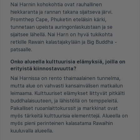
Nai Harnin kohokohtia ovat rauhallinen
hiekkaranta ja rannan takana sijaitseva järvi.
Promthep Cape, Phuketin eteläisin kärki,
tunnetaan upeista auringonlaskuistaan ja se
sijaitsee lähellä. Nai Harn on hyvä tukikohta
retkille Rawain kalastajakylään ja Big Buddha -
patsaalle.
Onko alueella kulttuurisia elämyksiä, joilla on
erityistä kiinnostavuutta?
Nai Harnissa on rento thaimaalainen tunnelma,
mutta alue on vahvasti kansainvälisen matkailun
leimaama. Kulttuuriset elämykset liittyvät pitkälti
buddhalaisuuteen, ja lähistöllä on temppeleitä.
Paikalliset ruoanlaittokurssit ja markkinat ovat
myös tärkeitä kulttuurisia elementtejä. Alueella on
myös pieni perinteinen kalasatama Rawaihin
kuuluvalla alueella.