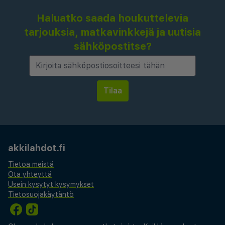
Haluatko saada houkuttelevia
tarjouksia, matkavinkkejä ja uutisia
sähköpostitse?
akkilahdot.fi
Tietoa meistä
Ota yhteyttä
Usein kysytyt kysymykset
Tietosuojakäytäntö