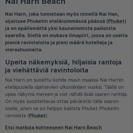
Nai Harn Beach
Nai Harn, joka tunnetaan myös nimellä Nai Han,
sijaitsee Phuketin eteläisimmässä päässä (
Phuket
)
ja on epäilemättä yksi kauneimmista paikoista
saarella. Siellä on mukava ilmapiiri, jossa on useita
pieniä ravintoloita ja pieni määrä hotelleja ja
vierashuoneita.
Upeita näkemyksiä, hiljaisia rantoja
ja viehättäviä ravintoloita
Nai Harn on suosittu kohde muun muassa Nai Harnin
eteläpuolella sijaitsevien ulkonäköjen vuoksi. Täällä on
upea näkymä mereen ja voit nähdä lisää saaren rantoja.
On myös suositeltavaa ottaa päiväretki tälle saaren
osalle, joten se on helppo kaikista Phuket Phuketin
rannoista (
Phuket
).
Etsi matkoja kohteeseen Nai Harn Beach