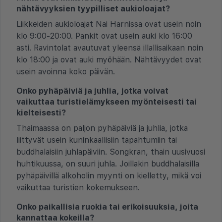
nähtävyyksien tyypilliset aukioloajat?
Liikkeiden aukioloajat Nai Harnissa ovat usein noin
klo 9:00-20:00. Pankit ovat usein auki klo 16:00
asti. Ravintolat avautuvat yleensä illallisaikaan noin
klo 18:00 ja ovat auki myöhään. Nähtävyydet ovat
usein avoinna koko päivän.
Onko pyhäpäiviä ja juhlia, jotka voivat
vaikuttaa turistielämykseen myönteisesti tai
kielteisesti?
Thaimaassa on paljon pyhäpäiviä ja juhlia, jotka
liittyvät usein kuninkaallisiin tapahtumiin tai
buddhalaisiin juhlapäiviin. Songkran, thain uusivuosi
huhtikuussa, on suuri juhla. Joillakin buddhalaisilla
pyhäpäivillä alkoholin myynti on kielletty, mikä voi
vaikuttaa turistien kokemukseen.
Onko paikallisia ruokia tai erikoisuuksia, joita
kannattaa kokeilla?