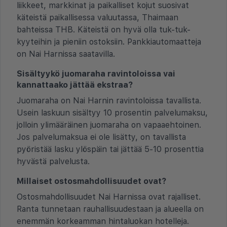
liikkeet, markkinat ja paikalliset kojut suosivat
käteistä paikallisessa valuutassa, Thaimaan
bahteissa THB. Käteistä on hyvä olla tuk-tuk-
kyyteihin ja pieniin ostoksiin. Pankkiautomaatteja
on Nai Harnissa saatavilla.
Sisältyykö juomaraha ravintoloissa vai
kannattaako jättää ekstraa?
Juomaraha on Nai Harnin ravintoloissa tavallista.
Usein laskuun sisältyy 10 prosentin palvelumaksu,
jolloin ylimääräinen juomaraha on vapaaehtoinen.
Jos palvelumaksua ei ole lisätty, on tavallista
pyöristää lasku ylöspäin tai jättää 5-10 prosenttia
hyvästä palvelusta.
Millaiset ostosmahdollisuudet ovat?
Ostosmahdollisuudet Nai Harnissa ovat rajalliset.
Ranta tunnetaan rauhallisuudestaan ja alueella on
enemmän korkeamman hintaluokan hotelleja.