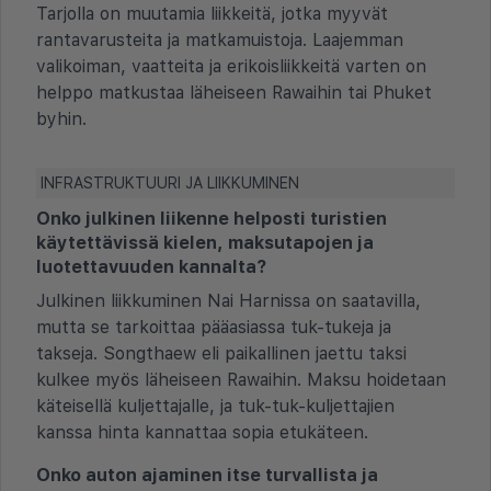
Tarjolla on muutamia liikkeitä, jotka myyvät
rantavarusteita ja matkamuistoja. Laajemman
valikoiman, vaatteita ja erikoisliikkeitä varten on
helppo matkustaa läheiseen Rawaihin tai Phuket
byhin.
INFRASTRUKTUURI JA LIIKKUMINEN
Onko julkinen liikenne helposti turistien
käytettävissä kielen, maksutapojen ja
luotettavuuden kannalta?
Julkinen liikkuminen Nai Harnissa on saatavilla,
mutta se tarkoittaa pääasiassa tuk-tukeja ja
takseja. Songthaew eli paikallinen jaettu taksi
kulkee myös läheiseen Rawaihin. Maksu hoidetaan
käteisellä kuljettajalle, ja tuk-tuk-kuljettajien
kanssa hinta kannattaa sopia etukäteen.
Onko auton ajaminen itse turvallista ja