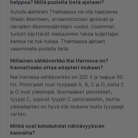
helppoa? Millä puolella tietä ajetaan?
Autolla ajaminen Thaimaassa voi olla haastavaa
tiheän liikenteen, arvaamattoman ajotavan ja
vieraiden liikennesääntöjen vuoksi. Useimmat
turistit käyttävät mieluummin taksia kuljettajan
kanssa tai tuk-tukeja. Thaimaassa ajetaan
vasemmalla puolella tietä.
Millainen sähköverkko Nai Harnissa on?
Kannattaako ottaa adapteri mukaan?
Nai Harnissa sähköverkko on 220 V ja taajuus 50
Hz. Pistorasiat ovat tyyppejä A, B, C ja O, joista C
ja O ovat yleisimpiä. Suomalaiset pistokkeet,
tyyppi C, sopivat tyypin C pistorasioihin, mutta
yleisadapteri on hyvä olla mukana muita tyyppejä
varten.
Mitkä ovat kohokohdat nähtävyyksien
kannalta?