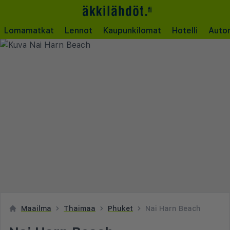
Lomamatkat
Lennot
Kaupunkilomat
Hotelli
Auto
Maailma
Thaimaa
Phuket
Nai Harn Beach