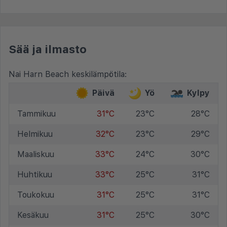
Sää ja ilmasto
Nai Harn Beach keskilämpötila:
Päivä
Yö
Kylpy
Tammikuu
31°C
23°C
28°C
Helmikuu
32°C
23°C
29°C
Maaliskuu
33°C
24°C
30°C
Huhtikuu
33°C
25°C
31°C
Toukokuu
31°C
25°C
31°C
Kesäkuu
31°C
25°C
30°C