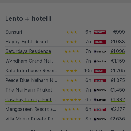
Lento + hotelli
Sunsuri
6n
€999
★★★
Happy Eight Resort
7n
€1.083
★★★
Saturdays Residence
7n
€1.098
★★★★
Wyndham Grand Nai Harn Beach Phuket
7n
€1.159
★★★★★
Kata Interhouse Resort by Haii Collection
10n
€1.265
★★★
Peace Blue Naiharn Naturist Resort Phuket
6n
€1.375
★★★
The Nai Harn Phuket
7n
€1.450
★★★★★
CasaBay Luxury Pool Villa
6n
€1.992
★★★★★
Mangosteen Resort and Ayurveda Spa (exGolden Tuli)
6n
€2.177
★★★★
Villa Momo Private Pool near Kata Beach
3n
€2.636
★★★★★