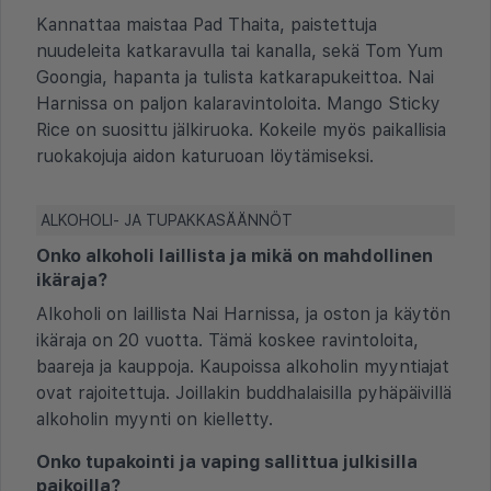
Kannattaa maistaa Pad Thaita, paistettuja
nuudeleita katkaravulla tai kanalla, sekä Tom Yum
Goongia, hapanta ja tulista katkarapukeittoa. Nai
Harnissa on paljon kalaravintoloita. Mango Sticky
Rice on suosittu jälkiruoka. Kokeile myös paikallisia
ruokakojuja aidon katuruoan löytämiseksi.
ALKOHOLI- JA TUPAKKASÄÄNNÖT
Onko alkoholi laillista ja mikä on mahdollinen
ikäraja?
Alkoholi on laillista Nai Harnissa, ja oston ja käytön
ikäraja on 20 vuotta. Tämä koskee ravintoloita,
baareja ja kauppoja. Kaupoissa alkoholin myyntiajat
ovat rajoitettuja. Joillakin buddhalaisilla pyhäpäivillä
alkoholin myynti on kielletty.
Onko tupakointi ja vaping sallittua julkisilla
paikoilla?