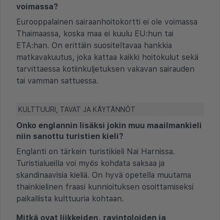
voimassa?
Eurooppalainen sairaanhoitokortti ei ole voimassa
Thaimaassa, koska maa ei kuulu EU:hun tai
ETA:han. On erittäin suositeltavaa hankkia
matkavakuutus, joka kattaa kaikki hoitokulut sekä
tarvittaessa kotiinkuljetuksen vakavan sairauden
tai vamman sattuessa.
KULTTUURI, TAVAT JA KÄYTÄNNÖT
Onko englannin lisäksi jokin muu maailmankieli
niin sanottu turistien kieli?
Englanti on tärkein turistikieli Nai Harnissa.
Turistialueilla voi myös kohdata saksaa ja
skandinaavisia kieliä. On hyvä opetella muutama
thainkielinen fraasi kunnioituksen osoittamiseksi
paikallista kulttuuria kohtaan.
Mitkä ovat liikkeiden, ravintoloiden ja