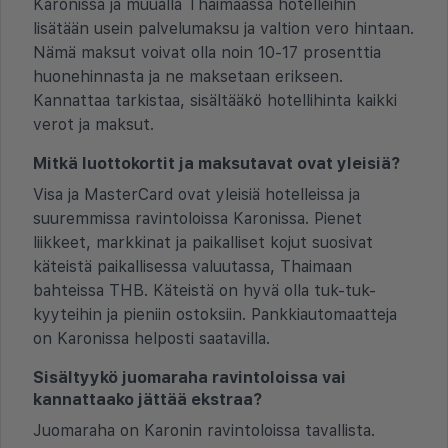
Karonissa ja muualla Thaimaassa hotelleihin
lisätään usein palvelumaksu ja valtion vero hintaan.
Nämä maksut voivat olla noin 10-17 prosenttia
huonehinnasta ja ne maksetaan erikseen.
Kannattaa tarkistaa, sisältääkö hotellihinta kaikki
verot ja maksut.
Mitkä luottokortit ja maksutavat ovat yleisiä?
Visa ja MasterCard ovat yleisiä hotelleissa ja
suuremmissa ravintoloissa Karonissa. Pienet
liikkeet, markkinat ja paikalliset kojut suosivat
käteistä paikallisessa valuutassa, Thaimaan
bahteissa THB. Käteistä on hyvä olla tuk-tuk-
kyyteihin ja pieniin ostoksiin. Pankkiautomaatteja
on Karonissa helposti saatavilla.
Sisältyykö juomaraha ravintoloissa vai
kannattaako jättää ekstraa?
Juomaraha on Karonin ravintoloissa tavallista.