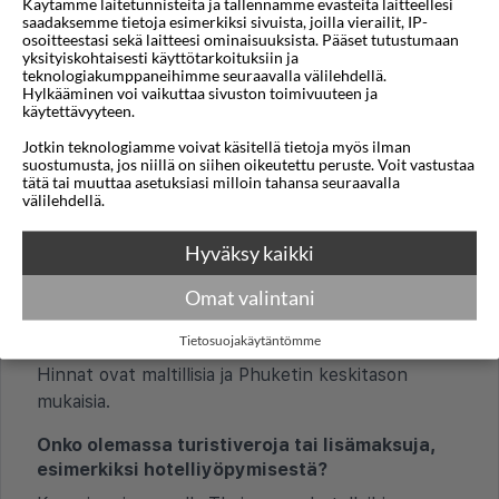
Käytämme laitetunnisteita ja tallennamme evästeitä laitteellesi
yleisesti?
saadaksemme tietoja esimerkiksi sivuista, joilla vierailit, IP-
osoitteestasi sekä laitteesi ominaisuuksista. Pääset tutustumaan
Karonin virallinen kieli on thai. Turistialueilla sekä
yksityiskohtaisesti käyttötarkoituksiin ja
teknologiakumppaneihimme seuraavalla välilehdellä.
hotelleissa, ravintoloissa ja liikkeissä pärjää hyvin
Hylkääminen voi vaikuttaa sivuston toimivuuteen ja
englannilla. Karon on yksi Phuketin suosituimmista
käytettävyyteen.
lomakohteista, ja englantia käytetään laajasti
Jotkin teknologiamme voivat käsitellä tietoja myös ilman
useimmissa turismiin liittyvissä palveluissa.
suostumusta, jos niillä on siihen oikeutettu peruste. Voit vastustaa
tätä tai muuttaa asetuksiasi milloin tahansa seuraavalla
välilehdellä.
TALOUS JA MAKSAMINEN
Hyväksy kaikki
Millainen on yleinen hintataso?
Hintataso Karonissa on yleisesti alhainen
Omat valintani
verrattuna Suomeen. Ruoka, kuljetukset ja
Tietosuojakäytäntömme
paikalliset palvelut ovat usein erittäin edullisia.
Hinnat ovat maltillisia ja Phuketin keskitason
mukaisia.
Onko olemassa turistiveroja tai lisämaksuja,
esimerkiksi hotelliyöpymisestä?