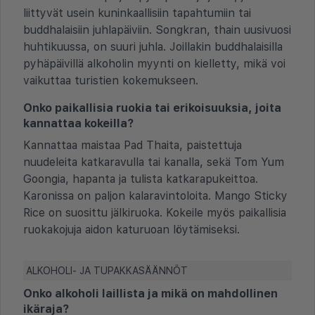
liittyvät usein kuninkaallisiin tapahtumiin tai
buddhalaisiin juhlapäiviin. Songkran, thain uusivuosi
huhtikuussa, on suuri juhla. Joillakin buddhalaisilla
pyhäpäivillä alkoholin myynti on kielletty, mikä voi
vaikuttaa turistien kokemukseen.
Onko paikallisia ruokia tai erikoisuuksia, joita
kannattaa kokeilla?
Kannattaa maistaa Pad Thaita, paistettuja
nuudeleita katkaravulla tai kanalla, sekä Tom Yum
Goongia, hapanta ja tulista katkarapukeittoa.
Karonissa on paljon kalaravintoloita. Mango Sticky
Rice on suosittu jälkiruoka. Kokeile myös paikallisia
ruokakojuja aidon katuruoan löytämiseksi.
ALKOHOLI- JA TUPAKKASÄÄNNÖT
Onko alkoholi laillista ja mikä on mahdollinen
ikäraja?