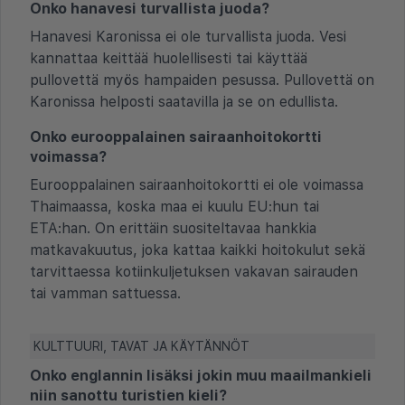
Onko hanavesi turvallista juoda?
Hanavesi Karonissa ei ole turvallista juoda. Vesi
kannattaa keittää huolellisesti tai käyttää
pullovettä myös hampaiden pesussa. Pullovettä on
Karonissa helposti saatavilla ja se on edullista.
Onko eurooppalainen sairaanhoitokortti
voimassa?
Eurooppalainen sairaanhoitokortti ei ole voimassa
Thaimaassa, koska maa ei kuulu EU:hun tai
ETA:han. On erittäin suositeltavaa hankkia
matkavakuutus, joka kattaa kaikki hoitokulut sekä
tarvittaessa kotiinkuljetuksen vakavan sairauden
tai vamman sattuessa.
KULTTUURI, TAVAT JA KÄYTÄNNÖT
Onko englannin lisäksi jokin muu maailmankieli
niin sanottu turistien kieli?