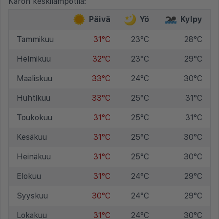
Karon keskilämpötila:
Päivä
Yö
Kylpy
Tammikuu
31°C
23°C
28°C
Helmikuu
32°C
23°C
29°C
Maaliskuu
33°C
24°C
30°C
Huhtikuu
33°C
25°C
31°C
Toukokuu
31°C
25°C
31°C
Kesäkuu
31°C
25°C
30°C
Heinäkuu
31°C
25°C
30°C
Elokuu
31°C
24°C
29°C
Syyskuu
30°C
24°C
29°C
Lokakuu
31°C
24°C
30°C