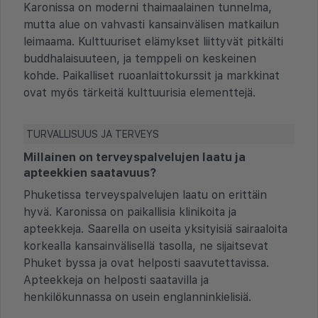
Karonissa on moderni thaimaalainen tunnelma,
mutta alue on vahvasti kansainvälisen matkailun
leimaama. Kulttuuriset elämykset liittyvät pitkälti
buddhalaisuuteen, ja temppeli on keskeinen
kohde. Paikalliset ruoanlaittokurssit ja markkinat
ovat myös tärkeitä kulttuurisia elementtejä.
TURVALLISUUS JA TERVEYS
Millainen on terveyspalvelujen laatu ja
apteekkien saatavuus?
Phuketissa terveyspalvelujen laatu on erittäin
hyvä. Karonissa on paikallisia klinikoita ja
apteekkeja. Saarella on useita yksityisiä sairaaloita
korkealla kansainvälisellä tasolla, ne sijaitsevat
Phuket byssa ja ovat helposti saavutettavissa.
Apteekkeja on helposti saatavilla ja
henkilökunnassa on usein englanninkielisiä.