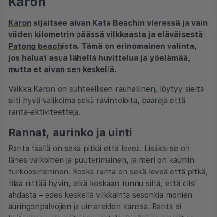
Karon
Karon
sijaitsee aivan Kata Beachin vieressä ja vain
viiden kilometrin päässä vilkkaasta ja eläväisestä
Patong beach
ista. Tämä on erinomainen valinta,
jos haluat asua lähellä huvittelua ja yöelämää,
mutta et aivan sen keskellä.
Vaikka Karon on suhteellisen rauhallinen, löytyy sieltä
silti hyvä valikoima sekä ravintoloita, baareja että
ranta-aktiviteetteja.
Rannat, aurinko ja uinti
Ranta täällä on sekä pitkä että leveä. Lisäksi se on
lähes valkoinen ja puuterimainen, ja meri on kauniin
turkoosinsininen. Koska ranta on sekä leveä että pitkä,
tilaa riittää hyvin, eikä koskaan tunnu siltä, että olisi
ahdasta – edes keskellä vilkkainta sesonkia monien
auringonpalvojien ja uimareiden kanssa. Ranta ei