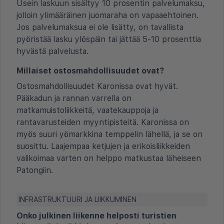
Usein laskuun sisältyy 10 prosentin palvelumaksu,
jolloin ylimääräinen juomaraha on vapaaehtoinen.
Jos palvelumaksua ei ole lisätty, on tavallista
pyöristää lasku ylöspäin tai jättää 5-10 prosenttia
hyvästä palvelusta.
Millaiset ostosmahdollisuudet ovat?
Ostosmahdollisuudet Karonissa ovat hyvät.
Pääkadun ja rannan varrella on
matkamuistoliikkeitä, vaatekauppoja ja
rantavarusteiden myyntipisteitä. Karonissa on
myös suuri yömarkkina temppelin lähellä, ja se on
suosittu. Laajempaa ketjujen ja erikoisliikkeiden
valikoimaa varten on helppo matkustaa läheiseen
Patongiin.
INFRASTRUKTUURI JA LIIKKUMINEN
Onko julkinen liikenne helposti turistien