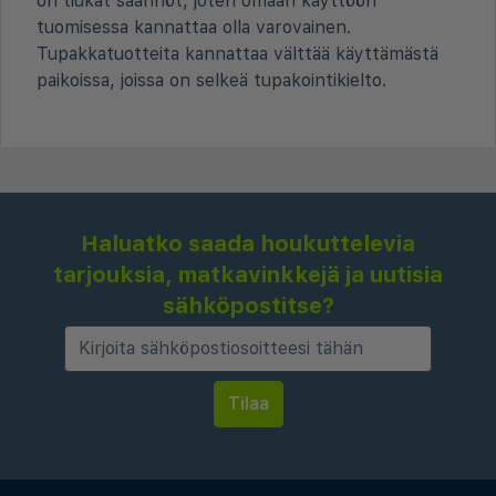
on tiukat säännöt, joten omaan käyttöön
tuomisessa kannattaa olla varovainen.
Tupakkatuotteita kannattaa välttää käyttämästä
paikoissa, joissa on selkeä tupakointikielto.
Haluatko saada houkuttelevia
tarjouksia, matkavinkkejä ja uutisia
sähköpostitse?