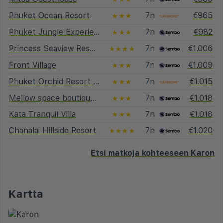
Phuket Ocean Resort
7n
€965
★★★
Phuket Jungle Experience Resort
7n
€982
★★★
Princess Seaview Resort & Spa
7n
€1.006
★★★★
Front Village
7n
€1.009
★★★
Phuket Orchid Resort & Spa
7n
€1.015
★★★
Mellow space boutique rooms
7n
€1.018
★★★
Kata Tranquil Villa
7n
€1.018
★★★
Chanalai Hillside Resort
7n
€1.020
★★★★
Etsi matkoja kohteeseen Karon
Kartta