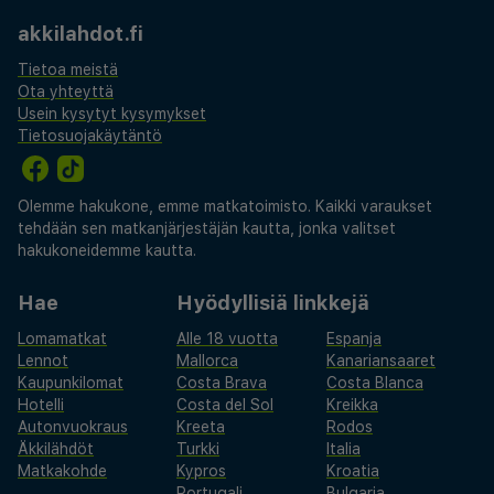
akkilahdot.fi
Tietoa meistä
Ota yhteyttä
Usein kysytyt kysymykset
Tietosuojakäytäntö
Olemme hakukone, emme matkatoimisto. Kaikki varaukset
tehdään sen matkanjärjestäjän kautta, jonka valitset
hakukoneidemme kautta.
Hae
Hyödyllisiä linkkejä
Lomamatkat
Alle 18 vuotta
Espanja
Lennot
Mallorca
Kanariansaaret
Kaupunkilomat
Costa Brava
Costa Blanca
Hotelli
Costa del Sol
Kreikka
Autonvuokraus
Kreeta
Rodos
Äkkilähdöt
Turkki
Italia
Matkakohde
Kypros
Kroatia
Portugali
Bulgaria