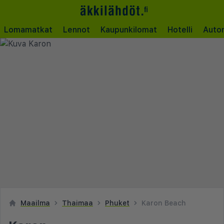
Lomamatkat
Lennot
Kaupunkilomat
Hotelli
Auto
Maailma
Thaimaa
Phuket
Karon Beach