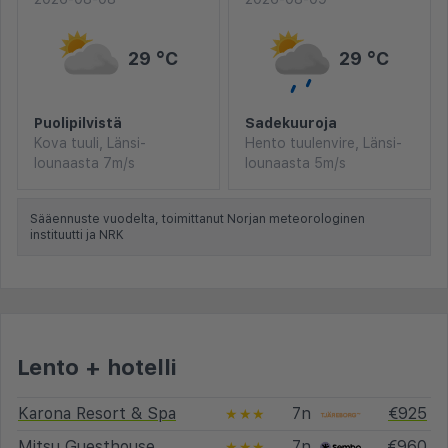
29 °C
29 °C
Puolipilvistä
Sadekuuroja
Kova tuuli, Länsi-
Hento tuulenvire, Länsi-
lounaasta 7m/s
lounaasta 5m/s
Sääennuste vuodelta, toimittanut Norjan meteorologinen
instituutti ja NRK
Lento + hotelli
Karona Resort & Spa
7n
€925
★★★
Mitsu Guesthouse
7n
€960
★★★