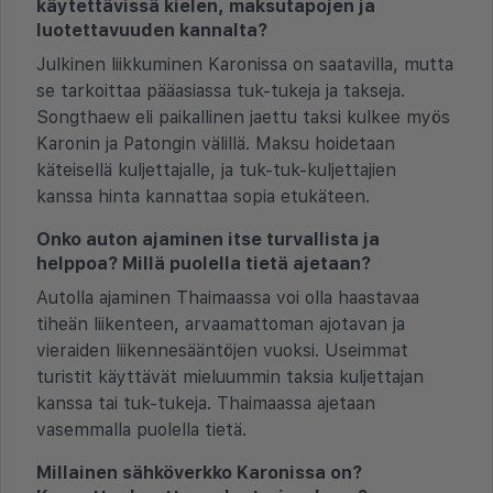
käytettävissä kielen, maksutapojen ja
luotettavuuden kannalta?
Julkinen liikkuminen Karonissa on saatavilla, mutta
se tarkoittaa pääasiassa tuk-tukeja ja takseja.
Songthaew eli paikallinen jaettu taksi kulkee myös
Karonin ja Patongin välillä. Maksu hoidetaan
käteisellä kuljettajalle, ja tuk-tuk-kuljettajien
kanssa hinta kannattaa sopia etukäteen.
Onko auton ajaminen itse turvallista ja
helppoa? Millä puolella tietä ajetaan?
Autolla ajaminen Thaimaassa voi olla haastavaa
tiheän liikenteen, arvaamattoman ajotavan ja
vieraiden liikennesääntöjen vuoksi. Useimmat
turistit käyttävät mieluummin taksia kuljettajan
kanssa tai tuk-tukeja. Thaimaassa ajetaan
vasemmalla puolella tietä.
Millainen sähköverkko Karonissa on?