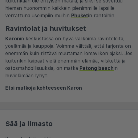
kuitenkaan ole erityisen matala, ja siksi se soveltuu
hieman huonommin kaikkein pienimmille lapsille
verrattuna useimpiin muihin
Phuket
in rantoihin.
Ravintolat ja huvitukset
Karon
in keskustassa on hyvä valikoima ravintoloita,
yöelämää ja kauppoja. Voimme väittää, että tarjonta on
enemmän kuin riittävä muutaman lomaviikon ajaksi. Jos
kuitenkin kaipaat vielä enemmän elämää, vilskettä ja
ostosmahdollisuuksia, on matka
Patong beach
in
huvielämään lyhyt.
Etsi matkoja kohteeseen Karon
Sää ja ilmasto