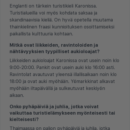
Englanti on tärkein turistikieli Karonissa.
Turistialueilla voi myös kohdata saksaa ja
skandinaavisia kieliä. On hyvä opetella muutama
thainkielinen fraasi kunnioituksen osoittamiseksi
paikallista kulttuuria kohtaan.
Mitkä ovat liikkeiden, ravintoloiden ja
nähtävyyksien tyypilliset aukioloajat?
Liikkeiden aukioloajat Karonissa ovat usein noin klo
9:00-20:00. Pankit ovat usein auki klo 16:00 asti.
Ravintolat avautuvat yleensä illallisaikaan noin klo
18:00 ja ovat auki myöhään. Yömarkkinat alkavat
myöhään iltapäivällä ja sulkeutuvat keskiyön
aikaan.
Onko pyhäpäiviä ja juhlia, jotka voivat
vaikuttaa turistielämykseen myönteisesti tai
kielteisesti?
Thaimaassa on paljon pyhäpäiviä ja juhlia, jotka