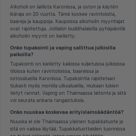
Alkoholi on laillista Karonissa, ja oston ja käytön
ikäraja on 20 vuotta. Tämä koskee ravintoloita,
baareja ja kauppoja. Kaupoissa alkoholin myyntiajat
ovat rajoitettuja. Joillakin buddhalaisilla pyhäpäivillä
alkoholin myynti on kielletty.
Onko tupakointi ja vaping sallittua julkisilla
paikoilla?
Tupakointi on kielletty kaikissa suljetuissa julkisissa
tiloissa kuten ravintoloissa, baareissa ja
ostosalueilla Karonissa. Tupakointia rajoitetaan
tiukasti myös monilla ulkoalueilla, mukaan lukien
tietyt rannat. Vaping on Thaimaassa laitonta ja siitä
voi seurata ankaria rangaistuksia.
Onko nuuskaa koskevaa erityislainsäädäntöä?
Nuuska ei ole Thaimaassa yleinen tupakkatuote ja
sitä on vaikea löytää. Tupakkatuotteiden tuonnissa