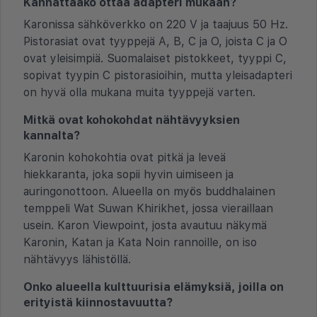
Kannattaako ottaa adapteri mukaan?
Karonissa sähköverkko on 220 V ja taajuus 50 Hz.
Pistorasiat ovat tyyppejä A, B, C ja O, joista C ja O
ovat yleisimpiä. Suomalaiset pistokkeet, tyyppi C,
sopivat tyypin C pistorasioihin, mutta yleisadapteri
on hyvä olla mukana muita tyyppejä varten.
Mitkä ovat kohokohdat nähtävyyksien
kannalta?
Karonin kohokohtia ovat pitkä ja leveä
hiekkaranta, joka sopii hyvin uimiseen ja
auringonottoon. Alueella on myös buddhalainen
temppeli Wat Suwan Khirikhet, jossa vieraillaan
usein. Karon Viewpoint, josta avautuu näkymä
Karonin, Katan ja Kata Noin rannoille, on iso
nähtävyys lähistöllä.
Onko alueella kulttuurisia elämyksiä, joilla on
erityistä kiinnostavuutta?