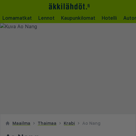
Lomamatkat
Lennot
Kaupunkilomat
Hotelli
Auto
Maailma
Thaimaa
Krabi
Ao Nang