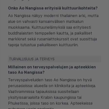
Onko Ao Nangissa erityisiä kulttuurikohteita?
Ao Nangissa näkyy moderni thailainen arki, mutta
alue on vahvasti kansainvälisen matkailun
muokkaama. Kulttuurielämyksiä saa erityisesti
buddhalaisten temppelien kautta, ja paikalliset
markkinat sekä ruoanlaittokurssit ovat suosittuja
tapoja tutustua paikalliseen kulttuuriin.
TURVALLISUUS JA TERVEYS
Millainen on terveyspalvelujen ja apteekkien
taso Ao Nangissa?
Terveyspalveluiden taso Ao Nangissa on hyvä
perusasioissa: alueella on klinikoita ja apteekkeja.
Vaativammissa tapauksissa suositellaan
yksityissairaaloita Krabin kaupungissa tai
Phuketissa, joissa taso on korkea. Apteekeissa