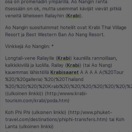
osa on promenadin ympärillä. Ao Nangin ranta
itsessään on ok, mutta useimmat kävijät vievät pitkiä
veneitä läheiseen Railayhin (
Krabi
).
Ao Nangin suosituimmat hotellit ovat Krabi Thai Village
Resort ja Best Western Ban Ao Nang Resort.
Vinkkejä Ao Nangiin: *
Longtail-vene Railaylle (
Krabi
) kauniilla rannoillaan,
kalkkikivillä ja luolilla. Railay (
Krabi
) (tai Ao Nang)
kauemmas lähistöllä
Krabisaaret
A A A A A(%20Tour
%20/%20galleria) %20/%20Thailand
%20/%20/%20/%20Krabi%20/%20/%20/%20/%20/%20/%
((ulkoinen linkki)) (http:/wwww.krabi-
tourism.com/krabi/poda.htm)
Koh Phi Phi (ulkoinen linkki) (http:/www.phuket-
travel.com/destinations/phiphi-transfers.htm) tai Koh
Lanta (ulkoinen linkki)