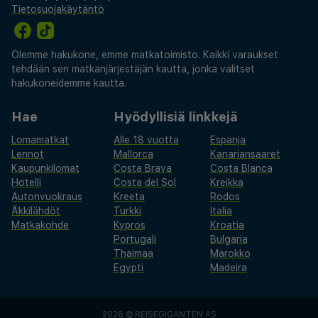
Tietosuojakäytäntö
Olemme hakukone, emme matkatoimisto. Kaikki varaukset
tehdään sen matkanjärjestäjän kautta, jonka valitset
hakukoneidemme kautta.
Hae
Hyödyllisiä linkkejä
Lomamatkat
Alle 18 vuotta
Espanja
Lennot
Mallorca
Kanariansaaret
Kaupunkilomat
Costa Brava
Costa Blanca
Hotelli
Costa del Sol
Kreikka
Autonvuokraus
Kreeta
Rodos
Äkkilähdöt
Turkki
Italia
Matkakohde
Kypros
Kroatia
Portugali
Bulgaria
Thaimaa
Marokko
Egypti
Madeira
2026 ©
REISEGIGANTEN AS