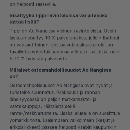
on helposti saatavilla.
Sisältyykö tippi ravintoloissa vai pitäisikö
jättää lisää?
Tippi on Ao Nangissa yleinen ravintoloissa. Usein
laskuun sisältyy 10 % palvelumaksu, jolloin lisätippi
on vapaaehtoinen. Jos palvelumaksua ei ole, on
tavallista pyöristää summaa ylöspäin tai jättää noin
5-10 % hyvästä palvelusta.
Millaiset ostosmahdollisuudet Ao Nangissa
on?
Ostosmahdollisuudet Ao Nangissa ovat hyvät ja
turisteille suunnatut. Pääkadulla ja rannan
läheisyydessä on paljon matkamuisto- ja
vaatekauppoja, räätäleitä sekä
ranta-/retkivarusteita. Lisäksi alueella on suosittuja
yömarkkinoita. Laajempaan valikoimaan (ketjut ja
erikoisliikkeet) pääsee helposti Krabin kaupunkiin.