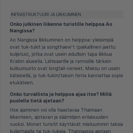
INFRASTRUKTUURI JA LIIKKUMINEN
Onko julkinen liikenne turistille helppoa Ao
Nangissa?
Ao Nangissa liikkuminen on helppoa: yleisimpiä
ovat tuk-tukit ja songthaew’t (paikallinen jaettu
kuljetus), jotka ovat usein edullisin tapa liikkua
Krabin alueella. Lähisaarille ja rannoille tärkein
kulkumuoto ovat longtail-veneet. Maksu on usein
käteisellä, ja tuk-tukin/taksin hinta kannattaa sopia
etukäteen.
Onko turvallista ja helppoa ajaa itse? Millä
puolella tietä ajetaan?
Itse ajaminen voi olla haastavaa Thaimaan
liikenteen, ajotavan ja sääntöjen erilaisuuden
vuoksi. Monet turistit käyttävät mieluummin taksia
kuljettajalla tai tuk-tukeja. Thaimaassa ajetaan