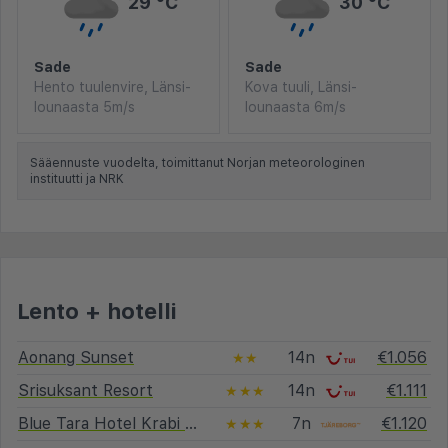
29 °C
30 °C
Sade
Sade
Hento tuulenvire, Länsi-
Kova tuuli, Länsi-
lounaasta 5m/s
lounaasta 6m/s
Sääennuste vuodelta, toimittanut Norjan meteorologinen
instituutti ja NRK
Lento + hotelli
Aonang Sunset
14n
€1.056
★★
Srisuksant Resort
14n
€1.111
★★★
Blue Tara Hotel Krabi Ao Nang
7n
€1.120
★★★