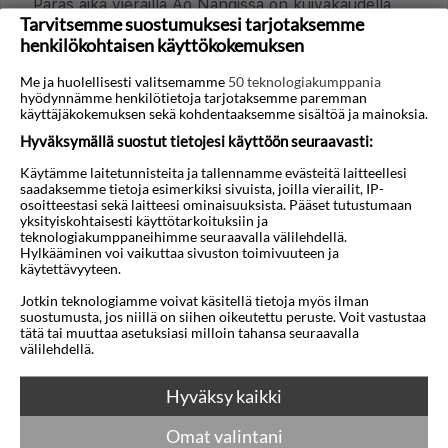
Paras aika vierailla Ao Nangissa on kuivakaudella
Tarvitsemme suostumuksesi tarjotaksemme
marraskuusta maaliskuuhun, jolloin sää on yleensä
henkilökohtaisen käyttökokemuksen
kuiva ja lämpötila miellyttävä. Kuuminta on usein
huhti-toukokuussa, ja sadekausi on yleensä
Me ja huolellisesti valitsemamme
50 teknologiakumppania
hyödynnämme henkilötietoja tarjotaksemme paremman
kesäkuusta lokakuuhun. Andamaanienmeren vesi
käyttäjäkokemuksen sekä kohdentaaksemme sisältöä ja mainoksia.
on lämmintä ympäri vuoden.
Hyväksymällä suostut tietojesi käyttöön seuraavasti:
Mitä kieliä Ao Nangissa puhutaan?
Käytämme laitetunnisteita ja tallennamme evästeitä laitteellesi
saadaksemme tietoja esimerkiksi sivuista, joilla vierailit, IP-
Ao Nangin virallinen kieli on thai. Matkailualueilla,
osoitteestasi sekä laitteesi ominaisuuksista. Pääset tutustumaan
hotelleissa, ravintoloissa ja kaupoissa pärjää
yksityiskohtaisesti käyttötarkoituksiin ja
teknologiakumppaneihimme seuraavalla välilehdellä.
yleensä hyvin englannilla. Ao Nang on suosittu
Hylkääminen voi vaikuttaa sivuston toimivuuteen ja
kansainvälinen kohde, joten englanti on laajalti
käytettävyyteen.
käytössä matkailupalveluissa.
Jotkin teknologiamme voivat käsitellä tietoja myös ilman
suostumusta, jos niillä on siihen oikeutettu peruste. Voit vastustaa
tätä tai muuttaa asetuksiasi milloin tahansa seuraavalla
välilehdellä.
TALOUS JA MAKSAMINEN
Millainen on yleinen hintataso Ao Nangissa?
Hyväksy kaikki
Hintataso Ao Nangissa on yleisesti selvästi
Omat valintani
Suomea edullisempi. Ruoka, kuljetukset ja