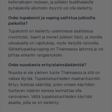
kellonaikojen mukaan, ja joillakin buddhalaisilla
pyhäpäivillä alkoholin myynti voi olla kielletty.
Onko tupakointi ja vaping sallittua julkisilla
paikoilla?
Tupakointi on kielletty useimmissa sisätiloissa
(ravintolat, baarit ja monet julkiset tilat), ja monilla
ulkoalueilla on rajoituksia, myös tietyillä rannoilla.
Sähkötupakka/vaping on Thaimaassa laitonta ja voi
johtaa ankariin rangaistuksiin.
Onko nuuskasta erityislainsäädäntöä?
Nuuska ei ole yleinen tuote Thaimaassa ja sitä on
vaikea löytää. Tupakkatuotteiden maahantuontiin
liittyy tiukkoja sääntöjä, joten omaan käyttöön
tuotavan määrän kanssa kannattaa olla
varovainen. Vältä tupakkatuotteiden käyttöä
alueilla, joilla se on kielletty.