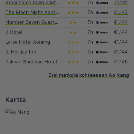
Krabi home town boutique
7n
€1.142
★★★
The Moon Night Aonang Hotel
7n
€1.143
★★★
Number Seven Guesthouse
7n
€1.144
★★
J Hotel
7n
€1.144
★★
Lalisa Hotel Aonang
7n
€1.144
★★★
J. Holiday Inn
7n
€1.144
★★★
Palmari Boutique Hotel
7n
€1.145
★★★
Etsi matkoja kohteeseen Ao Nang
Kartta