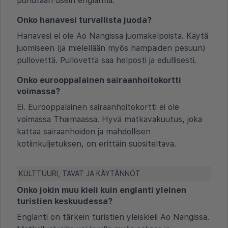
puhutaan usein englantia.
Onko hanavesi turvallista juoda?
Hanavesi ei ole Ao Nangissa juomakelpoista. Käytä
juomiseen (ja mielellään myös hampaiden pesuun)
pullovettä. Pullovettä saa helposti ja edullisesti.
Onko eurooppalainen sairaanhoitokortti
voimassa?
Ei. Eurooppalainen sairaanhoitokortti ei ole
voimassa Thaimaassa. Hyvä matkavakuutus, joka
kattaa sairaanhoidon ja mahdollisen
kotiinkuljetuksen, on erittäin suositeltava.
KULTTUURI, TAVAT JA KÄYTÄNNÖT
Onko jokin muu kieli kuin englanti yleinen
turistien keskuudessa?
Englanti on tärkein turistien yleiskieli Ao Nangissa.