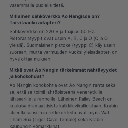
vasemmalla puolella tietä.
Millainen sähköverkko Ao Nangissa on?
Tarvitaanko adapteri?
Sähköverkko on 220 V ja taajuus 50 Hz.
Pistorasiatyypit ovat usein A, B, C ja O (C ja O
yleisiä). Suomalainen pistoke (tyyppi C) käy usein
suoraan, mutta varmuuden vuoksi yleisadapteri on
hyvä ottaa mukaan.
Mitkä ovat Ao Nangin tärkeimmät nähtävyydet
ja kohokohdat?
Ao Nangin kohokohtia ovat Ao Nangin ranta sekä
se, että se toimii lähtöpisteenä veneretkille
lähisaarille ja rannoille. Läheinen Railay Beach on
kuuluisa dramaattisista kalkkikivikallioistaan. Krabin
alueella suosittuja retkikohteita ovat myös Wat
Tham Sua (Tiger Cave Temple) sekä Krabin
kaupungin yömarkkinat.