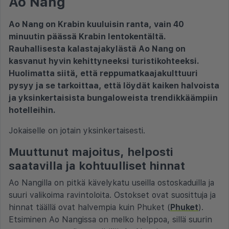
Ao Nang
Ao Nang on Krabin kuuluisin ranta, vain 40
minuutin päässä Krabin lentokentältä.
Rauhallisesta kalastajakylästä Ao Nang on
kasvanut hyvin kehittyneeksi turistikohteeksi.
Huolimatta siitä, että reppumatkaajakulttuuri
pysyy ja se tarkoittaa, että löydät kaiken halvoista
ja yksinkertaisista bungaloweista trendikkäämpiin
hotelleihin.
Jokaiselle on jotain yksinkertaisesti.
Muuttunut majoitus, helposti
saatavilla ja kohtuulliset hinnat
Ao Nangilla on pitkä kävelykatu useilla ostoskaduilla ja
suuri valikoima ravintoloita. Ostokset ovat suosittuja ja
hinnat täällä ovat halvempia kuin Phuket (
Phuket
).
Etsiminen Ao Nangissa on melko helppoa, sillä suurin