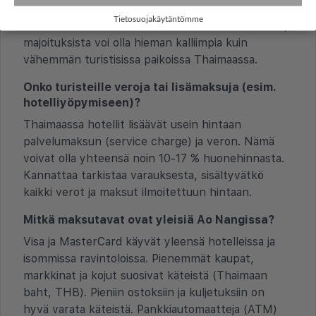
paikalliset palvelut ovat usein hyvin edullisia,
Tietosuojakäytäntömme
mutta suosittuna lomakohteena osa ravintoloista ja
majoituksista voi olla hieman kalliimpia kuin
vähemmän turistisissa paikoissa Thaimaassa.
Onko turisteille veroja tai lisämaksuja (esim.
hotelliyöpymiseen)?
Thaimaassa hotellit lisäävät usein hintaan
palvelumaksun (service charge) ja veron. Nämä
voivat olla yhteensä noin 10-17 % huonehinnasta.
Kannattaa tarkistaa varauksesta, sisältyvätkö
kaikki verot ja maksut ilmoitettuun hintaan.
Mitkä maksutavat ovat yleisiä Ao Nangissa?
Visa ja MasterCard käyvät yleensä hotelleissa ja
isommissa ravintoloissa. Pienemmät kaupat,
markkinat ja kojut suosivat käteistä (Thaimaan
baht, THB). Pieniin ostoksiin ja kuljetuksiin on
hyvä varata käteistä. Pankkiautomaatteja (ATM)