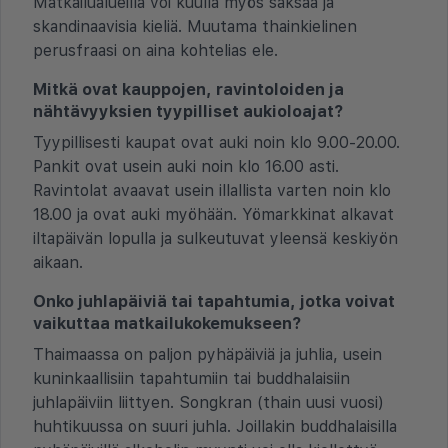
Matkailualueilla voi kuulla myös saksaa ja
skandinaavisia kieliä. Muutama thainkielinen
perusfraasi on aina kohtelias ele.
Mitkä ovat kauppojen, ravintoloiden ja
nähtävyyksien tyypilliset aukioloajat?
Tyypillisesti kaupat ovat auki noin klo 9.00-20.00.
Pankit ovat usein auki noin klo 16.00 asti.
Ravintolat avaavat usein illallista varten noin klo
18.00 ja ovat auki myöhään. Yömarkkinat alkavat
iltapäivän lopulla ja sulkeutuvat yleensä keskiyön
aikaan.
Onko juhlapäiviä tai tapahtumia, jotka voivat
vaikuttaa matkailukokemukseen?
Thaimaassa on paljon pyhäpäiviä ja juhlia, usein
kuninkaallisiin tapahtumiin tai buddhalaisiin
juhlapäiviin liittyen. Songkran (thain uusi vuosi)
huhtikuussa on suuri juhla. Joillakin buddhalaisilla