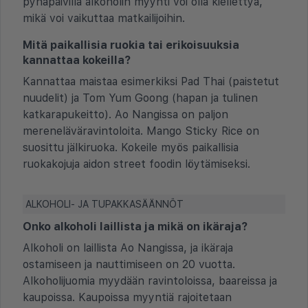
pyhäpäivillä alkoholin myynti voi olla kiellettyä,
mikä voi vaikuttaa matkailijoihin.
Mitä paikallisia ruokia tai erikoisuuksia
kannattaa kokeilla?
Kannattaa maistaa esimerkiksi Pad Thai (paistetut
nuudelit) ja Tom Yum Goong (hapan ja tulinen
katkarapukeitto). Ao Nangissa on paljon
mereneläväravintoloita. Mango Sticky Rice on
suosittu jälkiruoka. Kokeile myös paikallisia
ruokakojuja aidon street foodin löytämiseksi.
ALKOHOLI- JA TUPAKKASÄÄNNÖT
Onko alkoholi laillista ja mikä on ikäraja?
Alkoholi on laillista Ao Nangissa, ja ikäraja
ostamiseen ja nauttimiseen on 20 vuotta.
Alkoholijuomia myydään ravintoloissa, baareissa ja
kaupoissa. Kaupoissa myyntiä rajoitetaan