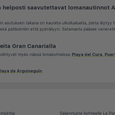
 ja helposti saavutettavat lomanautinnot 
in asutuksen takana on kauniita ulkoilualueita, joista löytyy h
 sekä patikointiin että pyöräilyyn. Satamasta pääsee veneretk
eita Gran Canarialla
 viihtyvät myös näissä lomakohteissa:
Playa del Cura
,
Puer
Playa de Arguineguín
mpötila:
Sääennuste kohteelle La Pla