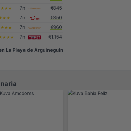
7n
€845
★★★★
7n
€850
★★★
7n
€960
★★★★
7n
€1.154
★★★★
en La Playa de Arguineguín
naria