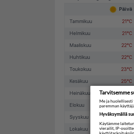
Päivä
Tammikuu
21°C
Helmikuu
21°C
Maaliskuu
22°C
Huhtikuu
22°C
Toukokuu
23°C
Kesäkuu
25°C
Tarvitsemme s
Heinäkuu
26°C
Me ja huolellises
Elokuu
27°C
paremman käyttäjä
Hyväksymällä suos
Syyskuu
27°C
Käytämme laitetunni
vierailit, IP-osoit
Lokakuu
26°C
käyttötarkoituksii