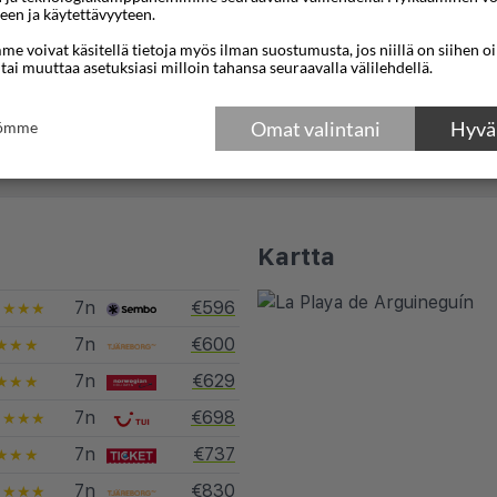
een ja käytettävyyteen.
lounaaseen 6m/s
18°C
23°C
e voivat käsitellä tietoja myös ilman suostumusta, jos niillä on siihen o
 tai muuttaa asetuksiasi milloin tahansa seuraavalla välilehdellä.
16°C
21°C
Sääennuste vuodelta, toimitta
instituutti ja NRK
Omat valintani
Hyväk
tömme
Kartta
7n
€596
★★★★
7n
€600
★★★
7n
€629
★★★
7n
€698
★★★★
7n
€737
★★★
7n
€830
★★★★