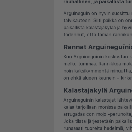
rauhallinen, ja paikallista 
Arguineguín on hyvin suosittu 
talvikauteen. Silti paikka on o
paikallista kalastajakylää ja h
todennut, että tämän rannikon 
Rannat Arguineguínis
Kun Arguineguínin keskustan ran
melko tummaa. Rannikkoa molemp
noin kaksikymmentä minuuttia, 
on ehkä alueen kaunein – kirkas
Kalastajakylä Argui
Arguineguínin kalastajat lähte
kalaa tarjoillaan monissa paikal
arrugadas con mojo -perunoita, h
Joka tiistai järjestetään paikal
runsaasti tuoreita hedelmiä, viha