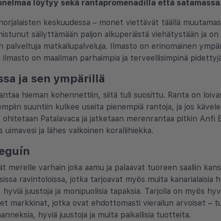
tunnelmaa löytyy sekä rantapromenadilla että satamassa
norjalaisten keskuudessa – monet viettävät täällä muutamast
nnistunut säilyttämään paljon alkuperäistä viehätystään ja o
yvin palveltuja matkailupalveluja. Ilmasto on erinomainen ymp
ilmasto on maailman parhaimpia ja terveellisimpinä pidettyjä
sa ja sen ympärillä
taa hieman kohennettiin, siitä tuli suosittu. Ranta on loiva
iin suuntiin kulkee useita pienempiä rantoja, ja jos käve
ohitetaan Patalavaca ja jatketaan merenrantaa pitkin Anfi B
 uimavesi ja lähes valkoinen korallihiekka.
neguín
vät merelle varhain joka aamu ja palaavat tuoreen saaliin ka
lisissa ravintoloissa, jotka tarjoavat myös muita kanarialaisia
yviä juustoja ja monipuolisia tapaksia. Tarjolla on myös hyvä
liset markkinat, jotka ovat ehdottomasti vierailun arvoiset – t
nneksia, hyviä juustoja ja muita paikallisia tuotteita.