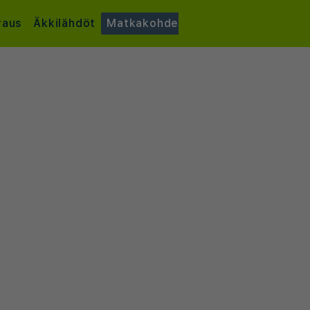
raus
Äkkilähdöt
Matkakohde