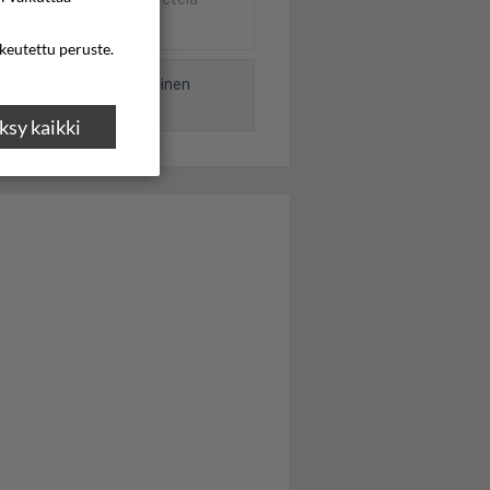
4m/s
ikeutettu peruste.
nut Norjan meteorologinen
sy kaikki