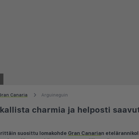
Gran Canaria
Arguineguin
kallista charmia ja helposti saavu
rittäin suosittu lomakohde
Gran Canaria
n etelärannikol