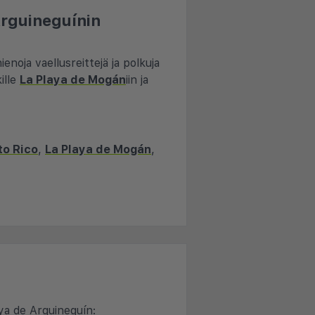
Arguineguínin
ienoja vaellusreittejä ja polkuja
ille
La Playa de Mogán
iin ja
to Rico
,
La Playa de Mogán
,
ya de Arguineguín: