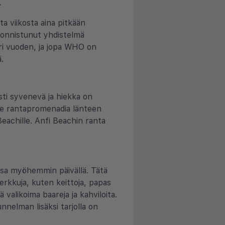
.
a viikosta aina pitkään
n onnistunut yhdistelmä
äri vuoden, ja jopa WHO on
.
sti syvenevä ja hiekka on
lee rantapromenadia länteen
eachille. Anfi Beachin ranta
nssa myöhemmin päivällä. Tätä
 herkkuja, kuten keittoja, papas
 valikoima baareja ja kahviloita.
unnelman lisäksi tarjolla on