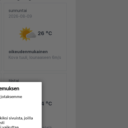
sunnuntai
2026-08-09
26 °C
oikeudenmukainen
Kova tuuli, lounaaseen 6m/s
tiistai
2026-08-11
kemuksen
rjotaksemme
24 °C
si sivuista, joilla
Kirkas taivas
sti
i vaikuttaa
Hento tuulenvire, etelä