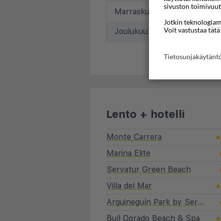
sivuston toimivuut
Marraskuu
24°C
Jotkin teknologiamm
Voit vastustaa tätä
Joulukuu
22°C
Tietosuojakäytän
Lento + hotelli
Monte Carrera
Marina Elite
Servatur Green Beach
Villa del Mar
Arguineguín Park by Servatur
Bull Dorado Beach & Spa