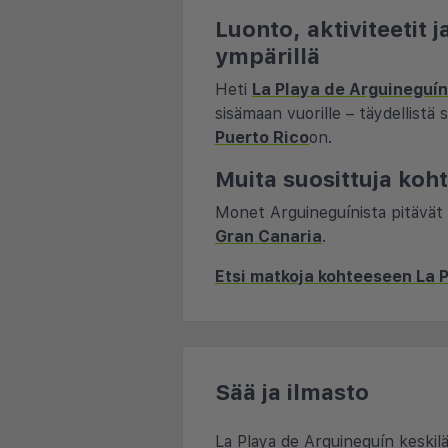
Luonto, aktiviteetit
ympärillä
Heti
La Playa de Arguineguín
sisämaan vuorille – täydellistä
Puerto Rico
on.
Muita suosittuja koht
Monet Arguineguínista pitävät
Gran Canaria
.
Etsi matkoja kohteeseen La 
Sää ja ilmasto
La Playa de Arguineguín keskilä