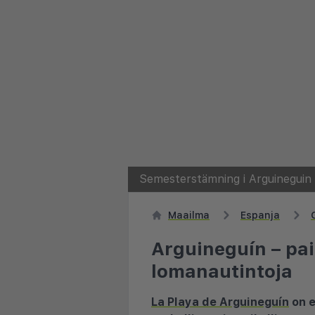
Semesterstämning i Arguineguin
Maailma
Espanja
Arguineguín – pai
lomanautintoja
La Playa de Arguineguín
on e