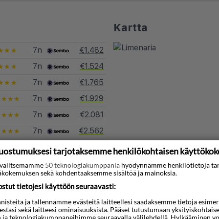
Kartta
7n
€1.482
★★★
7n
€1.524
★★★
7n
€1.765
★★★
7n
€1.929
★★★★
7n
€2.081
★★★★
7n
€2.562
★★★★
7n
€2.772
★★★★
uostumuksesi tarjotaksemme henkilökohtaisen käyttöko
ti valitsemamme
50 teknologiakumppania
hyödynnämme henkilötietoja ta
tkoja kohteeseen Limenaria
kokemuksen sekä kohdentaaksemme sisältöä ja mainoksia.
tut tietojesi käyttöön seuraavasti:
steita ja tallennamme evästeitä laitteellesi saadaksemme tietoja esimerkik
teestasi sekä laitteesi ominaisuuksista. Pääset tutustumaan yksityiskohtaise
n ja teknologiakumppaneihimme seuraavalla välilehdellä. Hylkääminen vo