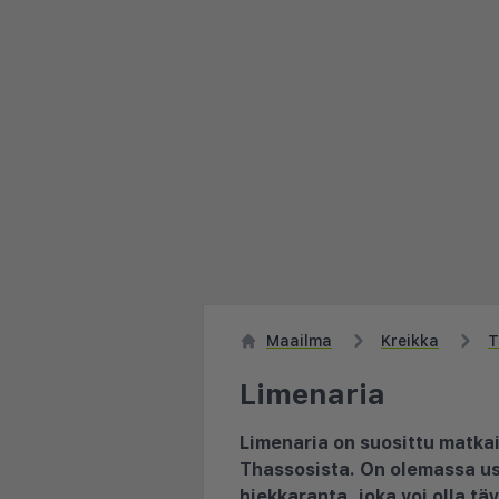
Maailma
Kreikka
T
Limenaria
Limenaria on suosittu matka
Thassosista. On olemassa use
hiekkaranta, joka voi olla t