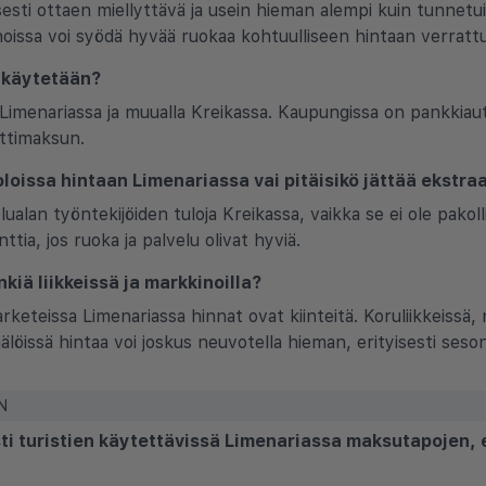
esti ottaen miellyttävä ja usein hieman alempi kuin tunnetui
ernoissa voi syödä hyvää ruokaa kohtuulliseen hintaan verrat
 käytetään?
 Limenariassa ja muualla Kreikassa. Kaupungissa on pankkiaut
rttimaksun.
loissa hintaan Limenariassa vai pitäisikö jättää ekstra
alan työntekijöiden tuloja Kreikassa, vaikka se ei ole pakolli
a, jos ruoka ja palvelu olivat hyviä.
iä liikkeissä ja markkinoilla?
marketeissa Limenariassa hinnat ovat kiinteitä. Koruliikkeissä
löissä hintaa voi joskus neuvotella hieman, erityisesti seson
N
sti turistien käytettävissä Limenariassa maksutapojen,