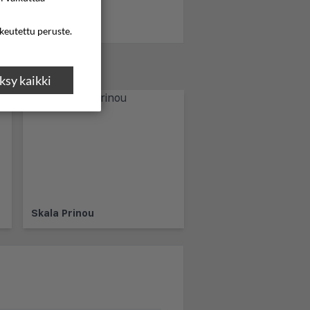
ikeutettu peruste.
sy kaikki
Skala Prinou