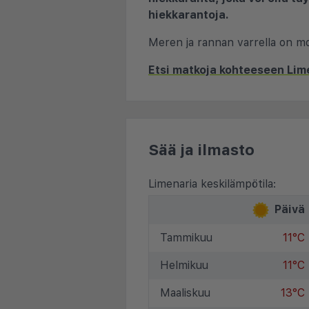
hiekkarantoja.
Meren ja rannan varrella on moni
Etsi matkoja kohteeseen Lim
Sää ja ilmasto
Limenaria keskilämpötila:
Päivä
Tammikuu
11°C
Helmikuu
11°C
Maaliskuu
13°C