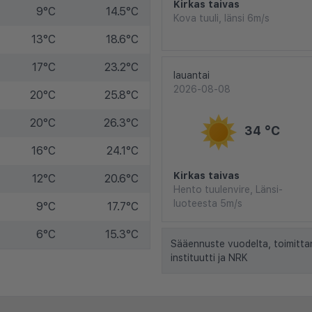
Kirkas taivas
9°C
14.5°C
Kova tuuli, länsi 6m/s
13°C
18.6°C
17°C
23.2°C
lauantai
2026-08-08
20°C
25.8°C
20°C
26.3°C
34 °C
16°C
24.1°C
Kirkas taivas
12°C
20.6°C
Hento tuulenvire, Länsi-
luoteesta 5m/s
9°C
17.7°C
6°C
15.3°C
Sääennuste vuodelta, toimitta
instituutti ja NRK