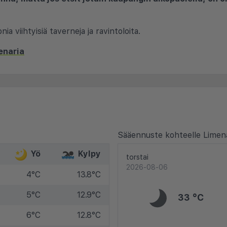
a viihtyisiä taverneja ja ravintoloita.
enaria
Sääennuste kohteelle Limena
Yö
Kylpy
torstai
2026-08-06
4°C
13.8°C
5°C
12.9°C
33 °C
6°C
12.8°C