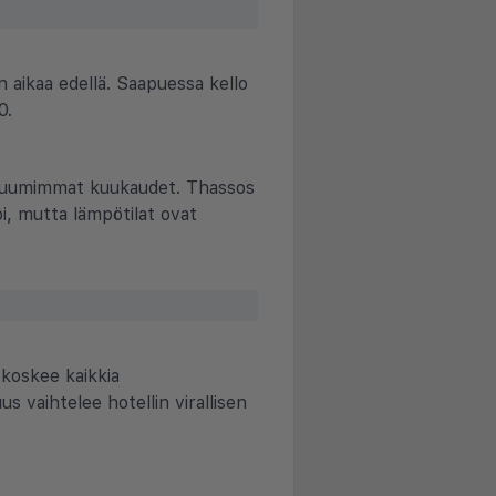
aikaa edellä. Saapuessa kello
0.
t kuumimmat kuukaudet. Thassos
i, mutta lämpötilat ovat
koskee kaikkia
 vaihtelee hotellin virallisen