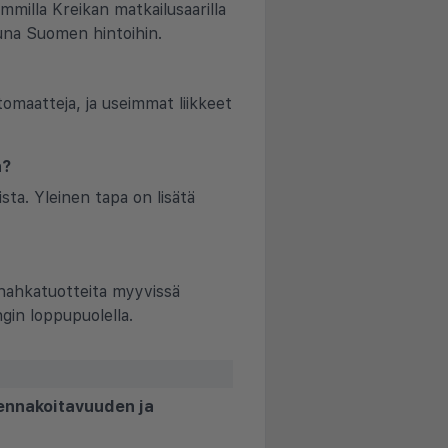
mmilla Kreikan matkailusaarilla
tuna Suomen hintoihin.
omaatteja, ja useimmat liikkeet
a?
sta. Yleinen tapa on lisätä
, nahkatuotteita myyvissä
gin loppupuolella.
 ennakoitavuuden ja