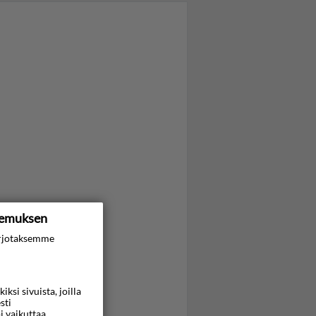
kemuksen
rjotaksemme
si sivuista, joilla
sti
i vaikuttaa