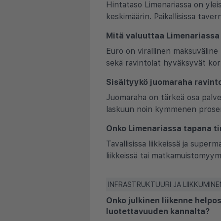
Hintataso Limenariassa on yleis
keskimäärin. Paikallisissa tav
Mitä valuuttaa Limenariassa
Euro on virallinen maksuväline
sekä ravintolat hyväksyvät ko
Sisältyykö juomaraha ravinto
Juomaraha on tärkeä osa palvelu
laskuun noin kymmenen prosentti
Onko Limenariassa tapana tink
Tavallisissa liikkeissä ja super
liikkeissä tai matkamuistomyymä
INFRASTRUKTUURI JA LIIKKUMINE
Onko julkinen liikenne helpo
luotettavuuden kannalta?