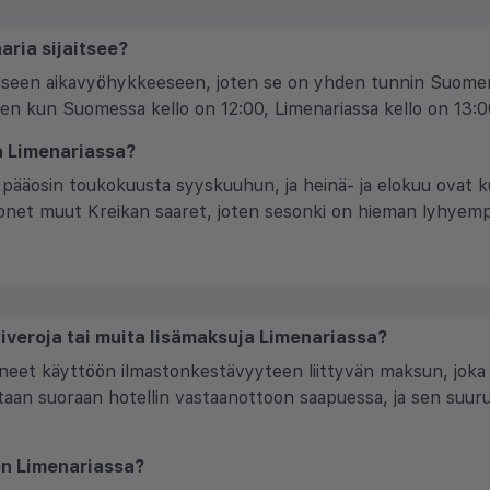
aria sijaitsee?
aiseen aikavyöhykkeeseen, joten se on yhden tunnin Suomen 
oten kun Suomessa kello on 12:00, Limenariassa kello on 13:0
la Limenariassa?
 pääosin toukokuusta syyskuuhun, ja heinä- ja elokuu ova
onet muut Kreikan saaret, joten sesonki on hieman lyhyemp
tiveroja tai muita lisämaksuja Limenariassa?
neet käyttöön ilmastonkestävyyteen liittyvän maksun, joka 
aan suoraan hotellin vastaanottoon saapuessa, ja sen suuruus
on Limenariassa?