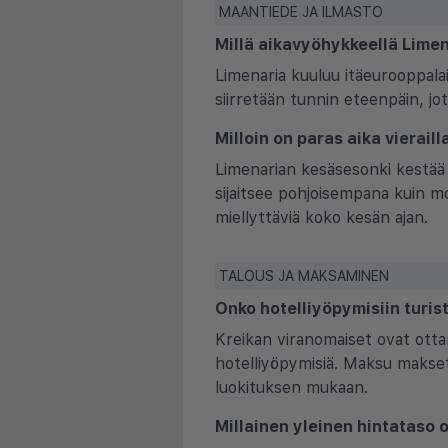
MAANTIEDE JA ILMASTO
Millä aikavyöhykkeellä Limen
Limenaria kuuluu itäeurooppal
siirretään tunnin eteenpäin, j
Milloin on paras aika vierail
Limenarian kesäsesonki kestää
sijaitsee pohjoisempana kuin m
miellyttäviä koko kesän ajan.
TALOUS JA MAKSAMINEN
Onko hotelliyöpymisiin turis
Kreikan viranomaiset ovat otta
hotelliyöpymisiä. Maksu makset
luokituksen mukaan.
Millainen yleinen hintataso 