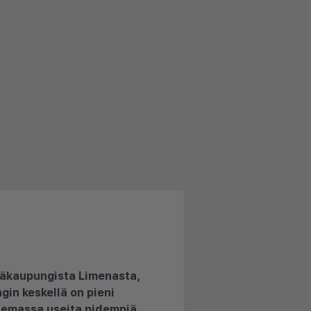
pääkaupungista Limenasta,
gin keskellä on pieni
 olemassa useita pidempiä