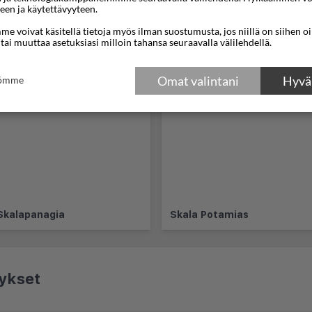
een ja käytettävyyteen.
e voivat käsitellä tietoja myös ilman suostumusta, jos niillä on siihen o
 tai muuttaa asetuksiasi milloin tahansa seuraavalla välilehdellä.
s
Omat valintani
Hyväk
tömme
Skalapanagia
Skala Potamias
ykset