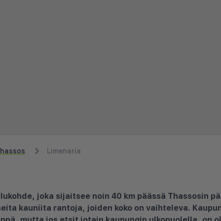
hassos
Limenaria
ilukohde, joka sijaitsee noin 40 km päässä Thassosin 
ita kauniita rantoja, joiden koko on vaihteleva. Kaupun
äynnä, mutta jos etsit jotain kaupungin ulkopuolella, on