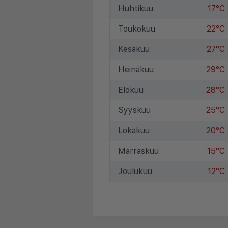
Huhtikuu
17°C
Toukokuu
22°C
Kesäkuu
27°C
Heinäkuu
29°C
Elokuu
28°C
Syyskuu
25°C
Lokakuu
20°C
Marraskuu
15°C
Joulukuu
12°C