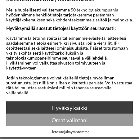
Scaleta
Sfakaki
Me ja huolellisesti valitsemamme
50 teknologiakumppania
hyödynnämme henkilötietoja tarjotaksemme paremman
käyttäjäkokemuksen sekä kohdentaaksemme sisältöä ja mainoksia.
Hyväksymällä suostut tietojesi käyttöön seuraavasti:
Käytämme laitetunnisteita ja tallennamme evästeitä laitteellesi
saadaksemme tietoja esimerkiksi sivuista, joilla vierailit, IP-
osoitteestasi sekä laitteesi ominaisuuksista. Pääset tutustumaan
yksityiskohtaisesti käyttötarkoituksiin ja
teknologiakumppaneihimme seuraavalla välilehdellä.
Hylkääminen voi vaikuttaa sivuston toimivuuteen ja
Sissi
Siteía
käytettävyyteen.
Jotkin teknologiamme voivat käsitellä tietoja myös ilman
suostumusta, jos niillä on siihen oikeutettu peruste. Voit vastustaa
tätä tai muuttaa asetuksiasi milloin tahansa seuraavalla
välilehdellä.
Hyväksy kaikki
Omat valintani
Stalis
Tietosuojakäytäntömme