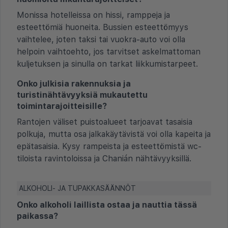
Monissa hotelleissa on hissi, ramppeja ja
esteettömiä huoneita. Bussien esteettömyys
vaihtelee, joten taksi tai vuokra-auto voi olla
helpoin vaihtoehto, jos tarvitset askelmattoman
kuljetuksen ja sinulla on tarkat liikkumistarpeet.
Onko julkisia rakennuksia ja
turistinähtävyyksiä mukautettu
toimintarajoitteisille?
Rantojen väliset puistoalueet tarjoavat tasaisia
polkuja, mutta osa jalkakäytävistä voi olla kapeita ja
epätasaisia. Kysy rampeista ja esteettömistä wc-
tiloista ravintoloissa ja Chanián nähtävyyksillä.
ALKOHOLI- JA TUPAKKASÄÄNNÖT
Onko alkoholi laillista ostaa ja nauttia tässä
paikassa?