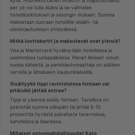
Kyllä. Huonekohtainen ilmasto- ja majoitusmaksu
per yö voi tulla lisäksi ja se vaihtelee
hotelliluokituksen ja sesongin mukaan. Summa
maksetaan suoraan hotellille sisään- tai
uloskirjautumisen yhteydessä.
Mitkä luottokortit ja maksutavat ovat yleisiä?
Visa ja Mastercard hyväksytään hotelleissa ja
useimmissa ruokapaikoissa. Pienet liikkeet voivat
suosia käteistä, ja pankkiautomaatteja on päätien
varrella ja lähialueen kaupunkialueilla.
Sisältyykö tippi ravintoloissa hintaan vai
pitäisikö jättää extraa?
Tippi ei yleensä sisälly hintaan. Tavallista on
pyöristää summa ylöspäin tai jättää 5-10
prosenttia hyvästä palvelusta tavernoissa,
kahviloissa ja baareissa.
Millaiset ostosmahdollisuudet Kato