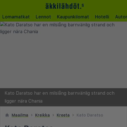
Lomamatkat
Lennot
Kaupunkilomat
Hotelli
Auto
Kato Daratso har en milslång barnvänlig strand och
ligger nära Chania
Maailma
Kreikka
Kreeta
Kato Daratso