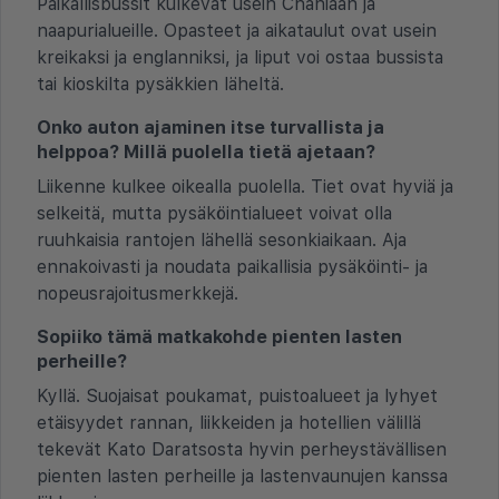
Paikallisbussit kulkevat usein Chaniáan ja
naapurialueille. Opasteet ja aikataulut ovat usein
kreikaksi ja englanniksi, ja liput voi ostaa bussista
tai kioskilta pysäkkien läheltä.
Onko auton ajaminen itse turvallista ja
helppoa? Millä puolella tietä ajetaan?
Liikenne kulkee oikealla puolella. Tiet ovat hyviä ja
selkeitä, mutta pysäköintialueet voivat olla
ruuhkaisia rantojen lähellä sesonkiaikaan. Aja
ennakoivasti ja noudata paikallisia pysäköinti- ja
nopeusrajoitusmerkkejä.
Sopiiko tämä matkakohde pienten lasten
perheille?
Kyllä. Suojaisat poukamat, puistoalueet ja lyhyet
etäisyydet rannan, liikkeiden ja hotellien välillä
tekevät Kato Daratsosta hyvin perheystävällisen
pienten lasten perheille ja lastenvaunujen kanssa