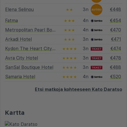
Elena Selinou
3n
€448
★★
Fatma
4n
€454
★★★
Metropolitan Pearl Boutique Hotel
4n
€470
★★★
Arkadi Hotel
3n
€471
★★★
Kydon The Heart City Hotel
3n
€474
★★★★
Avra City Hotel
3n
€478
★★★★
SanSal Boutique Hotel
3n
€488
★★★★
Samaria Hotel
4n
€520
★★★★
Etsi matkoja kohteeseen Kato Daratso
Kartta