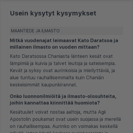
Usein kysytyt kysymykset
MAANTIEDE JA ILMASTO
Mitkä vuodenajat leimaavat Kato Daratsoa ja
millainen ilmasto on vuoden mittaan?
Kato Daratsossa Chaniasta länteen kesät ovat
lämpimiä ja kuivia ja talvet leutoja ja sateisempia.
Kevät ja syksy ovat aurinkoisia ja miellyttäviä, ja
alue tuntuu rauhallisemmalta kuin Chanián
keskeisimmät kaupunkirannat.
Onko luonnonilmiöitä ja ilmasto-olosuhteita,
joihin kannattaa kiinnittää huomiota?
Kesätuulet voivat nostaa aaltoja, mutta Agii
Apostolin poukamat ovat usein suojassa ja merellä
on rauhallisempaa. Aurinko on voimakas keskellä