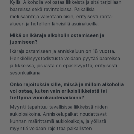
Kyllä. Alkoholia voi ostaa liikkeistä ja sitä tarjoillaan
baareissa sekä ravintoloissa. Paikallisia
melusääntöjä valvotaan öisin, erityisesti ranta-
alueen ja hotellien läheisillä asuinalueilla.
Mikä on ikäraja alkoholin ostamiseen ja
juomiseen?
Ikäraja ostamiseen ja anniskeluun on 18 vuotta.
Henkilöllisyystodistusta voidaan pyytää baareissa
ja liikkeissä, jos iästä on epäselvyyttä, erityisesti
sesonkiaikana.
Onko rajoituksia sille, missä ja milloin alkoholia
voi ostaa, kuten vain erikoisliikkeistä tai
tiettyinä vuorokaudenaikoina?
Myynti tapahtuu tavallisissa liikkeissä niiden
aukioloaikoina. Anniskelupaikat noudattavat
kunnan määrittämiä aukioloaikoja, ja yöllistä
myyntiä voidaan rajoittaa paikallisten