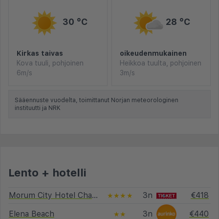
30 °C
28 °C
Kirkas taivas
oikeudenmukainen
Kova tuuli, pohjoinen
Heikkoa tuulta, pohjoinen
6m/s
3m/s
Sääennuste vuodelta, toimittanut Norjan meteorologinen
instituutti ja NRK
Lento + hotelli
Morum City Hotel Chania
3n
€418
★★★★
Elena Beach
3n
€440
★★