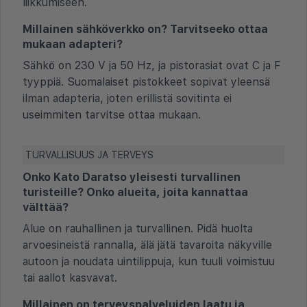
liikkumiseen.
Millainen sähköverkko on? Tarvitseeko ottaa
mukaan adapteri?
Sähkö on 230 V ja 50 Hz, ja pistorasiat ovat C ja F
tyyppiä. Suomalaiset pistokkeet sopivat yleensä
ilman adapteria, joten erillistä sovitinta ei
useimmiten tarvitse ottaa mukaan.
TURVALLISUUS JA TERVEYS
Onko Kato Daratso yleisesti turvallinen
turisteille? Onko alueita, joita kannattaa
välttää?
Alue on rauhallinen ja turvallinen. Pidä huolta
arvoesineistä rannalla, älä jätä tavaroita näkyville
autoon ja noudata uintilippuja, kun tuuli voimistuu
tai aallot kasvavat.
Millainen on terveyspalveluiden laatu ja