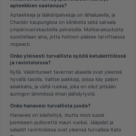
apteekkien saatavuus?
Apteekkeja ja lääkäripalveluja on lähialueella, ja
Chanián kaupungissa on klinikoita sekä sairaala
ympärivuorokautisilla palveluilla. Matkavakuutusta
suositellaan aina, jotta hoitoon pääsee tarvittaessa
nopeasti.
Onko yleisesti turvallista syödä katukeittiöissä
ja ravintoloissa?
Kyllä. Vakiintuneet tavernat alueella ovat yleensä
hyvällä tasolla. Valitse paikkoja, joissa käy paljon
asiakkaita, ja vältä ruokaa, joka on ollut pitkään
auringon lämmössä ilman jäähdytystä.
Onko hanavesi turvallista juoda?
Hanavesi on käsiteltyä, mutta moni suosii
juomiseen pullovettä maun vuoksi. Jääpalat ja
salaatit ravintoloissa ovat yleensä turvallisia Kato