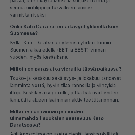
päivää, joten käytä korkeaa suojakerrointa ja
seuraa uintilippuja turvallisen uimisen
varmistamiseksi.
Onko Kato Daratso eri aikavyöhykkeellä kuin
Suomessa?
Kyllä. Kato Daratso on yleensä yhden tunnin
Suomen aikaa edellä (EET ja EEST) ympäri
vuoden, myös kesäaikana.
Milloin on paras aika vierailla tässä paikassa?
Touko- ja kesäkuu sekä syys- ja lokakuu tarjoavat
lämmintä vettä, hyvin tilaa rannoilla ja viihtyisiä
iltoja. Keskikesä sopii niille, jotka haluavat eniten
lämpöä ja alueen laajimman aktiviteettitarjonnan.
Millainen on rannan ja muiden
uimamahdollisuuksien saatavuus Kato
Daratsossa?
Agii Apostolissa on useita pieniä, lapsiystävällisiä