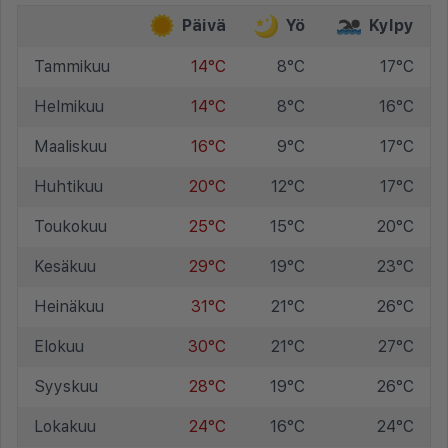
Päivä
Yö
Kylpy
Tammikuu
14°C
8°C
17°C
Helmikuu
14°C
8°C
16°C
Maaliskuu
16°C
9°C
17°C
Huhtikuu
20°C
12°C
17°C
Toukokuu
25°C
15°C
20°C
Kesäkuu
29°C
19°C
23°C
Heinäkuu
31°C
21°C
26°C
Elokuu
30°C
21°C
27°C
Syyskuu
28°C
19°C
26°C
Lokakuu
24°C
16°C
24°C