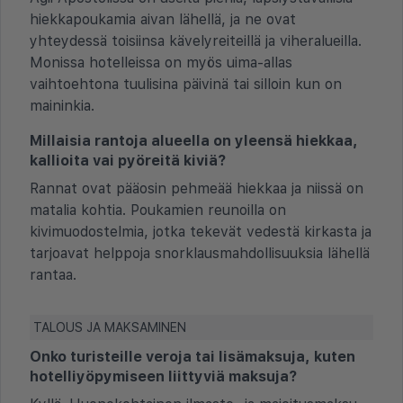
hiekkapoukamia aivan lähellä, ja ne ovat
yhteydessä toisiinsa kävelyreiteillä ja viheralueilla.
Monissa hotelleissa on myös uima-allas
vaihtoehtona tuulisina päivinä tai silloin kun on
maininkia.
Millaisia rantoja alueella on yleensä hiekkaa,
kallioita vai pyöreitä kiviä?
Rannat ovat pääosin pehmeää hiekkaa ja niissä on
matalia kohtia. Poukamien reunoilla on
kivimuodostelmia, jotka tekevät vedestä kirkasta ja
tarjoavat helppoja snorklausmahdollisuuksia lähellä
rantaa.
TALOUS JA MAKSAMINEN
Onko turisteille veroja tai lisämaksuja, kuten
hotelliyöpymiseen liittyviä maksuja?