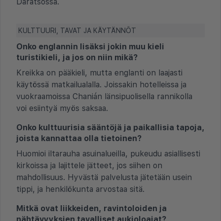
Daratsossa.
KULTTUURI, TAVAT JA KÄYTÄNNÖT
Onko englannin lisäksi jokin muu kieli
turistikieli, ja jos on niin mikä?
Kreikka on pääkieli, mutta englanti on laajasti
käytössä matkailualalla. Joissakin hotelleissa ja
vuokraamoissa Chanián länsipuolisella rannikolla
voi esiintyä myös saksaa.
Onko kulttuurisia sääntöjä ja paikallisia tapoja,
joista kannattaa olla tietoinen?
Huomioi iltarauha asuinalueilla, pukeudu asiallisesti
kirkoissa ja lajittele jätteet, jos siihen on
mahdollisuus. Hyvästä palvelusta jätetään usein
tippi, ja henkilökunta arvostaa sitä.
Mitkä ovat liikkeiden, ravintoloiden ja
nähtävyyksien tavalliset aukioloajat?