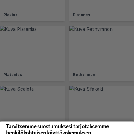
Plakias
Platanes
Platanias
Rethymnon
Tarvitsemme suostumuksesi tarjotaksemme
henkilökohtaisen käyttökokemuksen