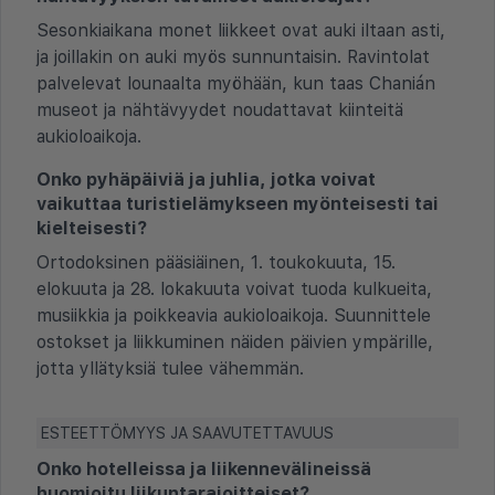
Sesonkiaikana monet liikkeet ovat auki iltaan asti,
ja joillakin on auki myös sunnuntaisin. Ravintolat
palvelevat lounaalta myöhään, kun taas Chanián
museot ja nähtävyydet noudattavat kiinteitä
aukioloaikoja.
Onko pyhäpäiviä ja juhlia, jotka voivat
vaikuttaa turistielämykseen myönteisesti tai
kielteisesti?
Ortodoksinen pääsiäinen, 1. toukokuuta, 15.
elokuuta ja 28. lokakuuta voivat tuoda kulkueita,
musiikkia ja poikkeavia aukioloaikoja. Suunnittele
ostokset ja liikkuminen näiden päivien ympärille,
jotta yllätyksiä tulee vähemmän.
ESTEETTÖMYYS JA SAAVUTETTAVUUS
Onko hotelleissa ja liikennevälineissä
huomioitu liikuntarajoitteiset?