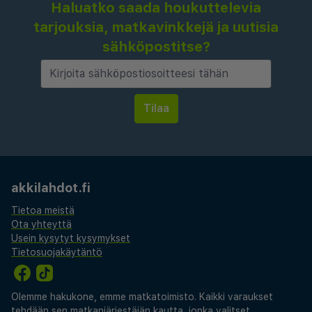
Haluatko saada houkuttelevia
tarjouksia, matkavinkkejä ja uutisia
sähköpostitse?
akkilahdot.fi
Tietoa meistä
Ota yhteyttä
Usein kysytyt kysymykset
Tietosuojakäytäntö
Olemme hakukone, emme matkatoimisto. Kaikki varaukset
tehdään sen matkanjärjestäjän kautta, jonka valitset