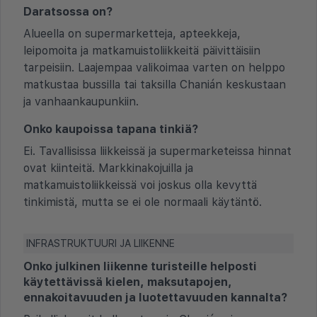
Daratsossa on?
Alueella on supermarketteja, apteekkeja,
leipomoita ja matkamuistoliikkeitä päivittäisiin
tarpeisiin. Laajempaa valikoimaa varten on helppo
matkustaa bussilla tai taksilla Chanián keskustaan
ja vanhaankaupunkiin.
Onko kaupoissa tapana tinkiä?
Ei. Tavallisissa liikkeissä ja supermarketeissa hinnat
ovat kiinteitä. Markkinakojuilla ja
matkamuistoliikkeissä voi joskus olla kevyttä
tinkimistä, mutta se ei ole normaali käytäntö.
INFRASTRUKTUURI JA LIIKENNE
Onko julkinen liikenne turisteille helposti
käytettävissä kielen, maksutapojen,
ennakoitavuuden ja luotettavuuden kannalta?