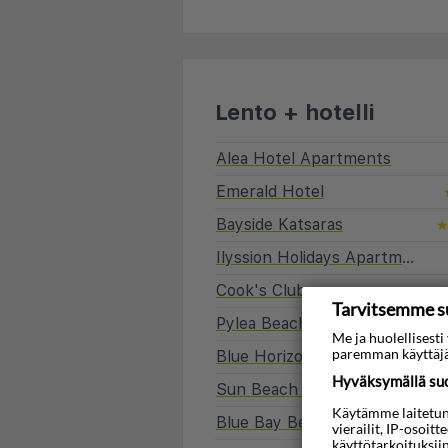
Lento + hotelli
Alea Hotel Apartments
Emerald Hotel
Bayside Katsaras
Ilyssion Holidays Apartments & Studios
Cook's Club
Tarvitsemme s
Pylea Beach Hotel
Me ja huolellises
paremman käyttäjä
Blue Horizon Hotel
Hyväksymällä suos
Sun Beach Resort
Käytämme laitetunni
Blue Bay Beach Resort
vierailit, IP-osoit
käyttötarkoituksii