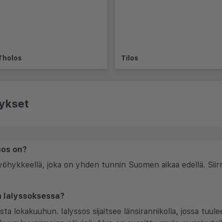
Tholos
Tilos
ykset
sos on?
öhykkeellä, joka on yhden tunnin Suomen aikaa edellä. Siirr
la Ialyssoksessa?
usta lokakuuhun. Ialyssos sijaitsee länsirannikolla, jossa tu