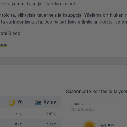
enttä ja mm. Ixian ja Triandan keinot.
toloita, viihtyisiä taverneja ja kauppoja. Yöelämä on hiukan r
sta auringonlaskusta. Jos haluat lisää elämää ja liikettä, se on
oni Block
ysos
Sääennuste kohteelle Ialyso
Yö
Kylpy
lauantai
2026-08-08
7°C
19°C
8°C
17°C
32 °C