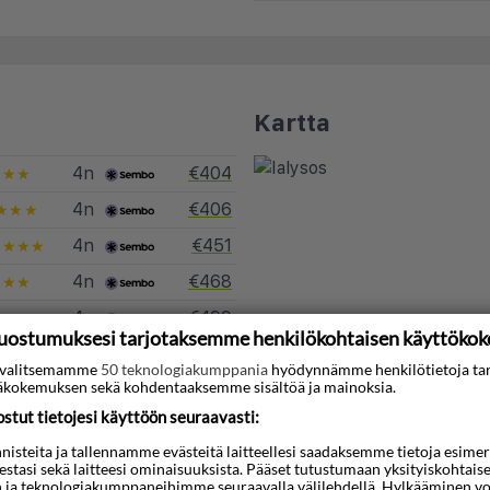
Kartta
4n
€404
★★
4n
€406
★★★
4n
€451
★★★★
4n
€468
★★
4n
€499
★★★★
uostumuksesi tarjotaksemme henkilökohtaisen käyttöko
4n
€502
★★★
ti valitsemamme
50 teknologiakumppania
hyödynnämme henkilötietoja ta
kokemuksen sekä kohdentaaksemme sisältöä ja mainoksia.
4n
€506
★★★★
tut tietojesi käyttöön seuraavasti:
4n
€509
★★★★
steita ja tallennamme evästeitä laitteellesi saadaksemme tietoja esimerkik
4n
€540
★★★★
teestasi sekä laitteesi ominaisuuksista. Pääset tutustumaan yksityiskohtaise
n ja teknologiakumppaneihimme seuraavalla välilehdellä. Hylkääminen vo