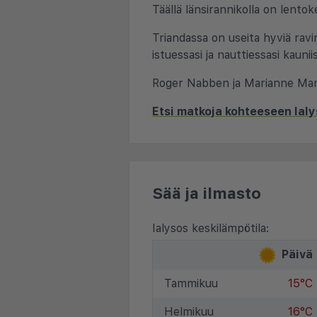
Täällä länsirannikolla on lentok
Triandassa on useita hyviä ravin
istuessasi ja nauttiessasi kaunii
Roger Nabben ja Marianne Mar
Etsi matkoja kohteeseen Ial
Sää ja ilmasto
Ialysos keskilämpötila:
Päivä
Tammikuu
15°C
Helmikuu
16°C