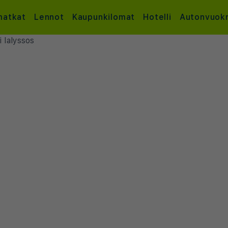
atkat
Lennot
Kaupunkilomat
Hotelli
Autonvuok