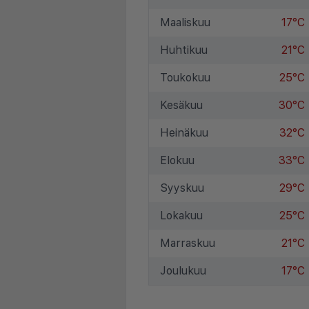
Maaliskuu
17°C
Huhtikuu
21°C
Toukokuu
25°C
Kesäkuu
30°C
Heinäkuu
32°C
Elokuu
33°C
Syyskuu
29°C
Lokakuu
25°C
Marraskuu
21°C
Joulukuu
17°C