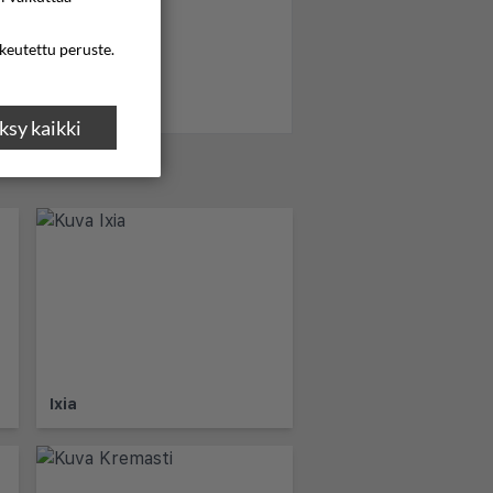
ikeutettu peruste.
sy kaikki
Ixia