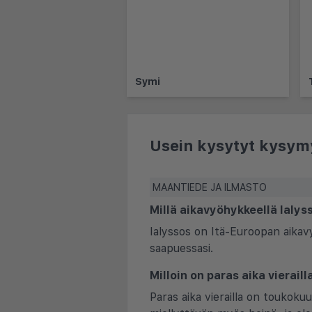
Symi
Usein kysytyt kysym
MAANTIEDE JA ILMASTO
Millä aikavyöhykkeellä Ialys
Ialyssos on Itä-Euroopan aikavy
saapuessasi.
Milloin on paras aika vierail
Paras aika vierailla on toukoku