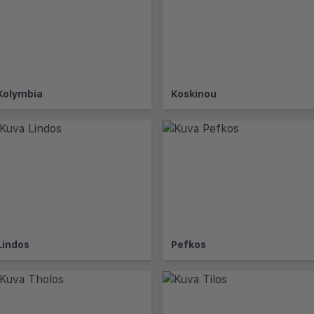
Kolymbia
Koskinou
Lindos
Pefkos