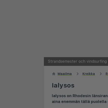
Strandsemester och vindsurfing i
Maailma
Kreikka
R
Ialysos
Ialysos on Rhodesin länsiran
aina enemmän tällä puolella s