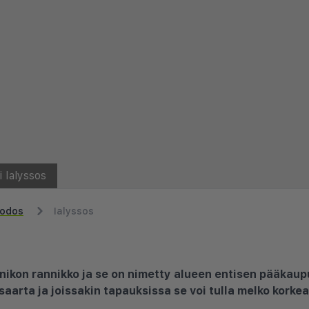
 Ialyssos
odos
Ialyssos
nikon rannikko ja se on nimetty alueen entisen pääkaup
aarta ja joissakin tapauksissa se voi tulla melko korkea 