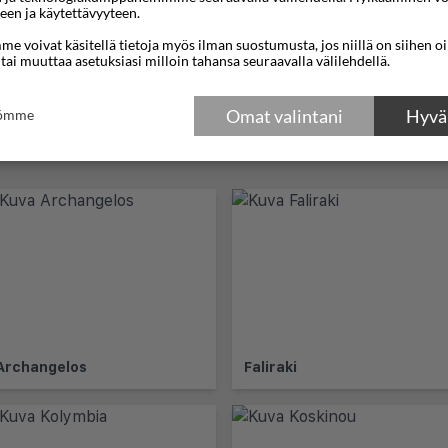
3n
€552
★★★★
een ja käytettävyyteen.
e voivat käsitellä tietoja myös ilman suostumusta, jos niillä on siihen o
matkoja kohteeseen Ialysos
 tai muuttaa asetuksiasi milloin tahansa seuraavalla välilehdellä.
Omat valintani
Hyväk
tömme
Archangelos
Faliraki