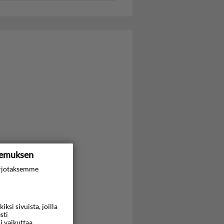
kemuksen
rjotaksemme
si sivuista, joilla
sti
i vaikuttaa