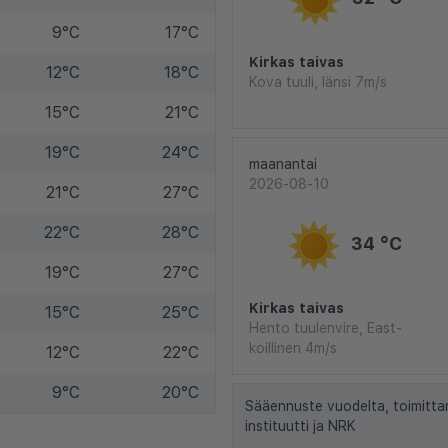
9°C
17°C
Kirkas taivas
12°C
18°C
Kova tuuli, länsi 7m/s
15°C
21°C
19°C
24°C
maanantai
2026-08-10
21°C
27°C
22°C
28°C
34 °C
19°C
27°C
Kirkas taivas
15°C
25°C
Hento tuulenvire, East-
koillinen 4m/s
12°C
22°C
9°C
20°C
Sääennuste vuodelta, toimitta
instituutti ja NRK