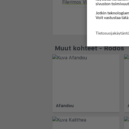
Filerimos Village
sivuston toimivuut
Jotkin teknologiamm
Etsi 
Voit vastustaa tätä
Tietosuojakäytän
Muut kohteet - Rodos
Afandou