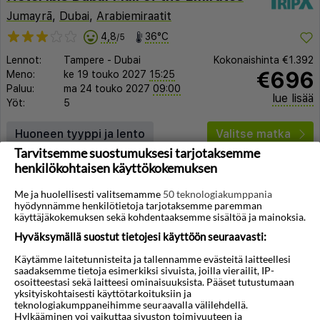
Jumayrā
,
Dubai
,
Arabiemiraatit
4,8
36°C
/5
Lennot:
Tampere
-
Dubai
Kokonaishinta
€1.392
€696
Meno:
ke 19 touko 2027
15:25
Paluu:
ma 24 touko 2027
09:00
lue lisää
Yöt:
5
Huoneen tyyppi ja lento
Valitse matka
Tarvitsemme suostumuksesi tarjotaksemme
henkilökohtaisen käyttökokemuksen
Me ja huolellisesti valitsemamme
50 teknologiakumppania
hyödynnämme henkilötietoja tarjotaksemme paremman
käyttäjäkokemuksen sekä kohdentaaksemme sisältöä ja mainoksia.
Hyväksymällä suostut tietojesi käyttöön seuraavasti:
◀︎
▶︎
Käytämme laitetunnisteita ja tallennamme evästeitä laitteellesi
saadaksemme tietoja esimerkiksi sivuista, joilla vierailit, IP-
osoitteestasi sekä laitteesi ominaisuuksista. Pääset tutustumaan
yksityiskohtaisesti käyttötarkoituksiin ja
teknologiakumppaneihimme seuraavalla välilehdellä.
1/7
Hylkääminen voi vaikuttaa sivuston toimivuuteen ja