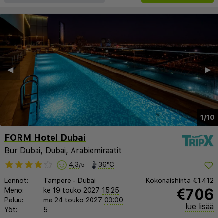
◀︎
▶︎
1/10
FORM Hotel Dubai
Bur Dubai
,
Dubai
,
Arabiemiraatit
4,3
36°C
/5
Lennot:
Tampere
-
Dubai
Kokonaishinta
€1.412
€706
Meno:
ke 19 touko 2027
15:25
Paluu:
ma 24 touko 2027
09:00
lue lisää
Yöt:
5