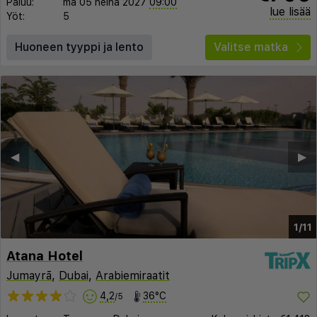
Paluu:
ma 05 heinä 2027
09:00
lue lisää
Yöt:
5
Huoneen tyyppi ja lento
Valitse matka
◀︎
▶︎
1/11
Atana Hotel
Jumayrā
,
Dubai
,
Arabiemiraatit
4,2
36°C
/5