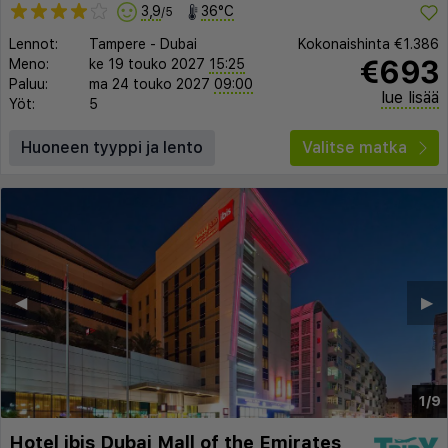
3,9
36°C
/5
Lennot:
Tampere
-
Dubai
Kokonaishinta
€1.386
€693
Meno:
ke 19 touko 2027
15:25
Paluu:
ma 24 touko 2027
09:00
lue lisää
Yöt:
5
Huoneen tyyppi ja lento
Valitse matka
◀︎
▶︎
1/9
Hotel ibis Dubai Mall of the Emirates