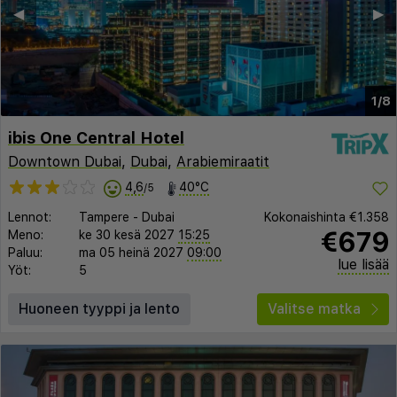
◀︎
▶︎
1/8
ibis One Central Hotel
Downtown Dubai
,
Dubai
,
Arabiemiraatit
4,6
40°C
/5
Lennot:
Tampere
-
Dubai
Kokonaishinta
€1.358
€679
Meno:
ke 30 kesä 2027
15:25
Paluu:
ma 05 heinä 2027
09:00
lue lisää
Yöt:
5
Huoneen tyyppi ja lento
Valitse matka