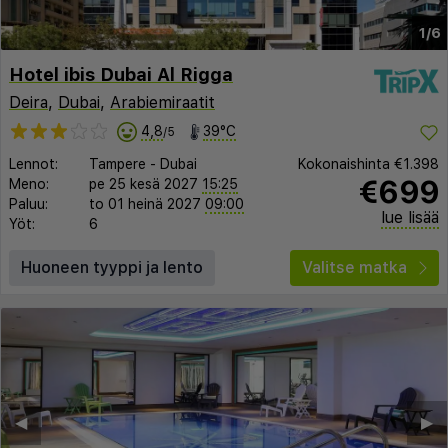
1/6
Hotel ibis Dubai Al Rigga
Deira
,
Dubai
,
Arabiemiraatit
4,8
39°C
/5
Lennot:
Tampere
-
Dubai
Kokonaishinta
€1.398
€699
Meno:
pe 25 kesä 2027
15:25
Paluu:
to 01 heinä 2027
09:00
lue lisää
Yöt:
6
Huoneen tyyppi ja lento
Valitse matka
◀︎
▶︎