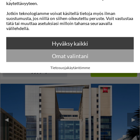
käytettävyyteen.
Queen Elizabeth 2
Jotkin teknologiamme voivat käsitellä tietoja myös ilman
suostumusta, jos niillä on siihen oikeutettu peruste. Voit vastustaa
Bur Dubai
,
Dubai
,
Arabiemiraatit
tätä tai muuttaa asetuksiasi milloin tahansa seuraavalla
välilehdellä.
4,3
36°C
/5
Lennot:
Tampere
-
Dubai
Kokonaishinta
€1.398
Hyväksy kaikki
€699
Meno:
ke 19 touko 2027
15:25
Paluu:
ma 24 touko 2027
09:00
Omat valintani
lue lisää
Yöt:
5
Tietosuojakäytäntömme
Huoneen tyyppi ja lento
Valitse matka
◀︎
▶︎