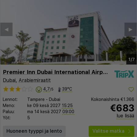
◀︎
▶︎
1/7
Premier Inn Dubai International Airport
Dubai
,
Arabiemiraatit
4,7
39°C
/5
Lennot:
Tampere
-
Dubai
Kokonaishinta
€1.366
€683
Meno:
ke 09 kesä 2027
15:25
Paluu:
ma 14 kesä 2027
09:00
lue lisää
Yöt:
5
Huoneen tyyppi ja lento
Valitse matka