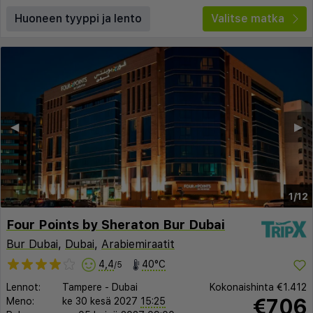
Huoneen tyyppi ja lento
Valitse matka
◀︎
▶︎
1/12
Four Points by Sheraton Bur Dubai
Bur Dubai
,
Dubai
,
Arabiemiraatit
4,4
40°C
/5
Lennot:
Tampere
-
Dubai
Kokonaishinta
€1.412
€706
Meno:
ke 30 kesä 2027
15:25