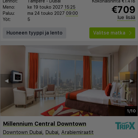
Lennot:
Tampere
-
Dubai
Kokonaishinta
€1.418
€709
Meno:
ke 19 touko 2027
15:25
Paluu:
ma 24 touko 2027
09:00
lue lisää
Yöt:
5
Huoneen tyyppi ja lento
Valitse matka
◀︎
▶︎
1/10
Millennium Central Downtown
Downtown Dubai
,
Dubai
,
Arabiemiraatit