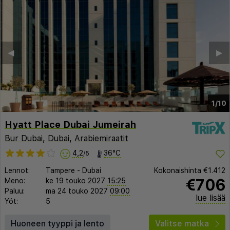
◀︎
▶︎
1/10
Hyatt Place Dubai Jumeirah
Bur Dubai
,
Dubai
,
Arabiemiraatit
4,2
36°C
/5
Lennot:
Tampere
-
Dubai
Kokonaishinta
€1.412
€706
Meno:
ke 19 touko 2027
15:25
Paluu:
ma 24 touko 2027
09:00
lue lisää
Yöt:
5
Huoneen tyyppi ja lento
Valitse matka