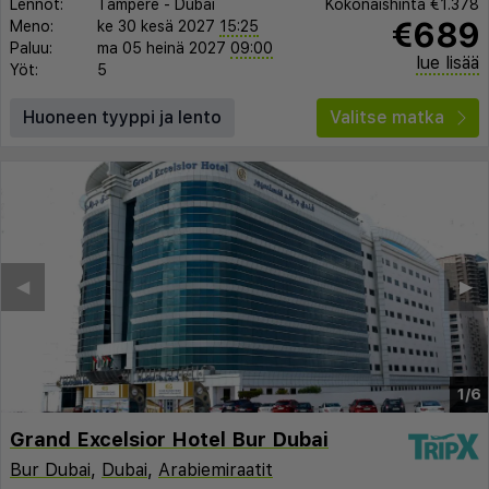
Lennot:
Tampere
-
Dubai
Kokonaishinta
€1.378
€689
Meno:
ke 30 kesä 2027
15:25
Paluu:
ma 05 heinä 2027
09:00
lue lisää
Yöt:
5
Huoneen tyyppi ja lento
Valitse matka
◀︎
▶︎
1/6
Grand Excelsior Hotel Bur Dubai
Bur Dubai
,
Dubai
,
Arabiemiraatit