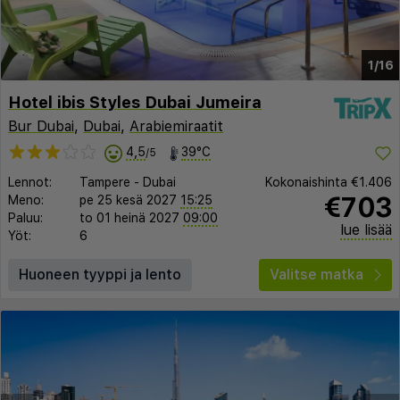
1/16
Hotel ibis Styles Dubai Jumeira
Bur Dubai
,
Dubai
,
Arabiemiraatit
4,5
39°C
/5
Lennot:
Tampere
-
Dubai
Kokonaishinta
€1.406
€703
Meno:
pe 25 kesä 2027
15:25
Paluu:
to 01 heinä 2027
09:00
lue lisää
Yöt:
6
Huoneen tyyppi ja lento
Valitse matka