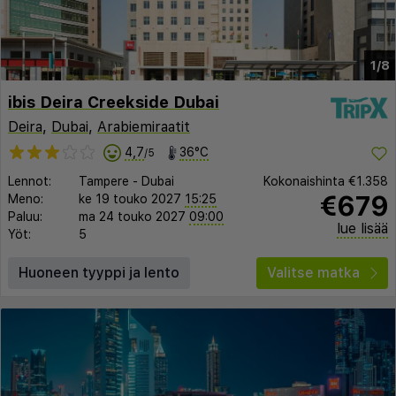
1/8
ibis Deira Creekside Dubai
Deira
,
Dubai
,
Arabiemiraatit
4,7
36°C
/5
Lennot:
Tampere
-
Dubai
Kokonaishinta
€1.358
€679
Meno:
ke 19 touko 2027
15:25
Paluu:
ma 24 touko 2027
09:00
lue lisää
Yöt:
5
Huoneen tyyppi ja lento
Valitse matka