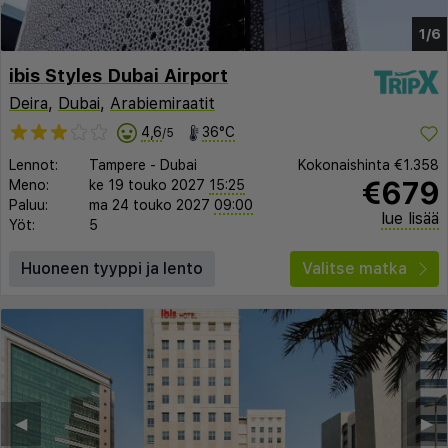
1/6
ibis Styles Dubai Airport
Deira
,
Dubai
,
Arabiemiraatit
4,6
36°C
/5
Lennot:
Tampere
-
Dubai
Kokonaishinta
€1.358
€679
Meno:
ke 19 touko 2027
15:25
Paluu:
ma 24 touko 2027
09:00
lue lisää
Yöt:
5
Huoneen tyyppi ja lento
Valitse matka
◀︎
▶︎