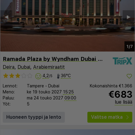
◀︎
▶︎
1/7
Ramada Plaza by Wyndham Dubai Deira
Deira
,
Dubai
,
Arabiemiraatit
4,2
36°C
/5
Lennot:
Tampere
-
Dubai
Kokonaishinta
€1.366
€683
Meno:
ke 19 touko 2027
15:25
Paluu:
ma 24 touko 2027
09:00
lue lisää
Yöt:
5
Huoneen tyyppi ja lento
Valitse matka