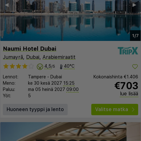
◀︎
▶︎
1/7
Naumi Hotel Dubai
Jumayrā
,
Dubai
,
Arabiemiraatit
4,5
40°C
/5
Lennot:
Tampere
-
Dubai
Kokonaishinta
€1.406
€703
Meno:
ke 30 kesä 2027
15:25
Paluu:
ma 05 heinä 2027
09:00
lue lisää
Yöt:
5
Huoneen tyyppi ja lento
Valitse matka