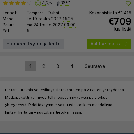
4,2
36°C
/5
Lennot:
Tampere
-
Dubai
Kokonaishinta
€1.418
€709
Meno:
ke 19 touko 2027
15:25
Paluu:
ma 24 touko 2027
09:00
lue lisää
Yöt:
5
Huoneen tyyppi ja lento
Valitse matka
1
2
3
4
Seuraava
Hintamuutoksia voi esiintyä tietokantojen päivitysten yhteydessä.
Matkapaketti voi myös tulla loppuunmyydyksi päivityksen
yhteydessä. Pidättäydymme vastuusta koskien mahdollisia
hintavirheitä tai -muutoksia tietokannassa.