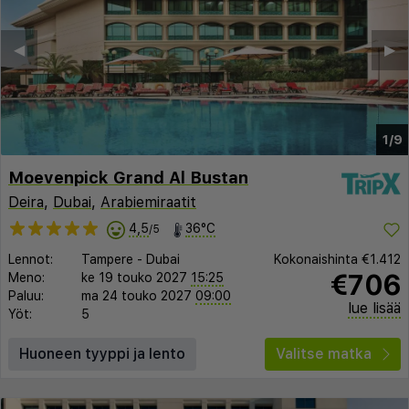
◀︎
▶︎
1/9
Moevenpick Grand Al Bustan
Deira
,
Dubai
,
Arabiemiraatit
4,5
36°C
/5
Lennot:
Tampere
-
Dubai
Kokonaishinta
€1.412
€706
Meno:
ke 19 touko 2027
15:25
Paluu:
ma 24 touko 2027
09:00
lue lisää
Yöt:
5
Huoneen tyyppi ja lento
Valitse matka