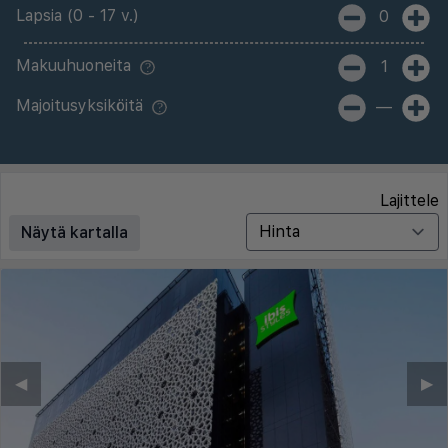
Lapsia (0 - 17 v.)
0
Makuuhuoneita
1
Majoitusyksiköitä
—
Lajittele
Näytä kartalla
◀︎
▶︎