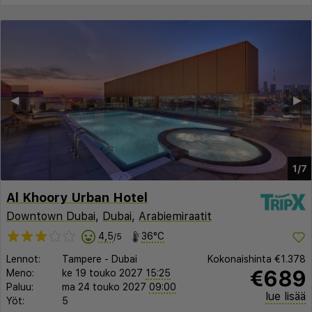
◀︎
▶︎
1/7
Al Khoory Urban Hotel
Downtown Dubai
,
Dubai
,
Arabiemiraatit
4,5
36°C
/5
Lennot:
Tampere
-
Dubai
Kokonaishinta
€1.378
€689
Meno:
ke 19 touko 2027
15:25
Paluu:
ma 24 touko 2027
09:00
lue lisää
Yöt:
5