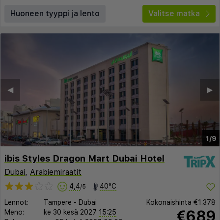
Huoneen tyyppi ja lento
Valitse matka
◀︎
▶︎
1/9
ibis Styles Dragon Mart Dubai Hotel
Dubai
,
Arabiemiraatit
4,4
40°C
/5
Lennot:
Tampere
-
Dubai
Kokonaishinta
€1.378
€689
Meno:
ke 30 kesä 2027
15:25