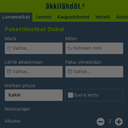
Lomamatkat
Lennot
Kaupunkilomat
Hotelli
Auto
Pakettimatkat Dubai
Mistä
Mihin
Lähtö aikaisintaan
Paluu viimeistään
Matkan pituus
Suora lento
Matkustajat
Aikuisia
2