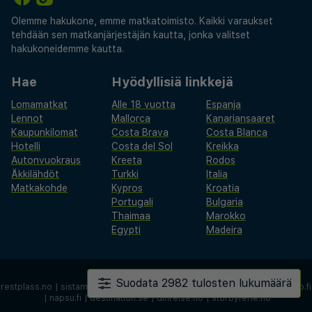
Olemme hakukone, emme matkatoimisto. Kaikki varaukset
tehdään sen matkanjärjestäjän kautta, jonka valitset
hakukoneidemme kautta.
Hae
Hyödyllisiä linkkejä
Lomamatkat
Alle 18 vuotta
Espanja
Lennot
Mallorca
Kanariansaaret
Kaupunkilomat
Costa Brava
Costa Blanca
Hotelli
Costa del Sol
Kreikka
Autonvuokraus
Kreeta
Rodos
Äkkilähdöt
Turkki
Italia
Matkakohde
Kypros
Kroatia
Portugali
Bulgaria
Thaimaa
Marokko
Egypti
Madeira
2026 ©
REISEGIGANTEN AS
Suodata 2982 tulosten lukumäärä
restplass.no
|
sistaminuten.se
|
afbudsrejser.dk
|
äkkilähdöt.fi
|
rantapallo.fi
|
napsu.fi
|
destination.se
|
dinreise.no
|
storbyferie.no