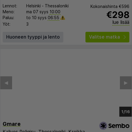
Lennot:
Helsinki
-
Thessaloniki
Kokonaishinta
€596
€298
Meno:
ma 07 syys
10:00
Paluu:
to 10 syys
06:55
lue lisää
Yöt:
3
Huoneen tyyppi ja lento
Valitse matka
◀︎
▶︎
1/11
Gmare
Kalives Poligiru,
Thessaloniki
,
Kreikka