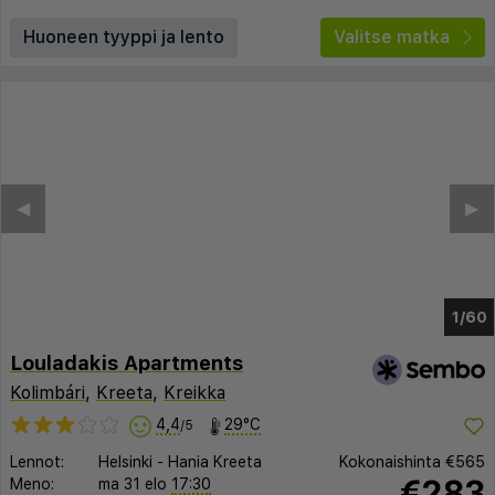
Huoneen tyyppi ja lento
Valitse matka
◀︎
▶︎
1/56
Louladakis Apartments
Kolimbári
,
Kreeta
,
Kreikka
4,4
29°C
/5
Lennot:
Helsinki
-
Hania Kreeta
Kokonaishinta
€565
€283
Meno:
ma 31 elo
17:30