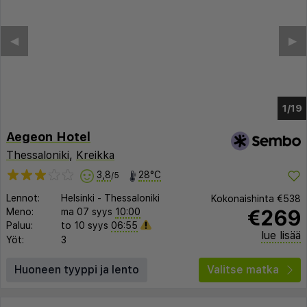
◀︎
▶︎
1/15
Aegeon Hotel
Thessaloniki
,
Kreikka
3,8
28°C
/5
Lennot:
Helsinki
-
Thessaloniki
Kokonaishinta
€538
€269
Meno:
ma 07 syys
10:00
Paluu:
to 10 syys
06:55
lue lisää
Yöt:
3
Huoneen tyyppi ja lento
Valitse matka