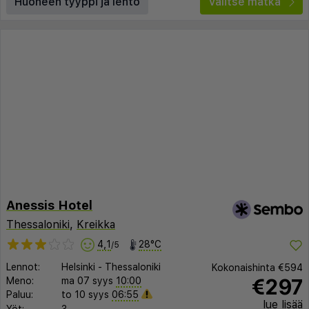
Huoneen tyyppi ja lento
Valitse matka
Anessis Hotel
Thessaloniki
,
Kreikka
4,1
28°C
/5
Lennot:
Helsinki
-
Thessaloniki
Kokonaishinta
€594
€297
Meno:
ma 07 syys
10:00
Paluu:
to 10 syys
06:55
lue lisää