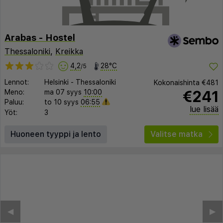
Arabas - Hostel
Thessaloniki
,
Kreikka
4,2
28°C
/5
Lennot:
Helsinki
-
Thessaloniki
Kokonaishinta
€481
€241
Meno:
ma 07 syys
10:00
Paluu:
to 10 syys
06:55
lue lisää
Yöt:
3
Huoneen tyyppi ja lento
Valitse matka
◀︎
▶︎