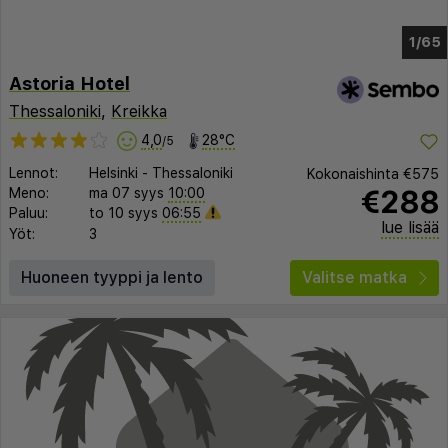
1/61
Astoria Hotel
Thessaloniki
,
Kreikka
4,0
28°C
/5
Lennot:
Helsinki
-
Thessaloniki
Kokonaishinta
€575
€288
Meno:
ma 07 syys
10:00
Paluu:
to 10 syys
06:55
lue lisää
Yöt:
3
Huoneen tyyppi ja lento
Valitse matka