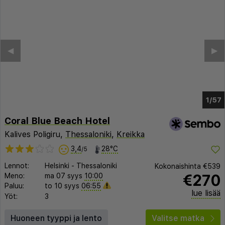
◀︎
▶︎
1/52
Coral Blue Beach Hotel
Kalives Poligiru,
Thessaloniki
,
Kreikka
3,4
28°C
/5
Lennot:
Helsinki
-
Thessaloniki
Kokonaishinta
€539
€270
Meno:
ma 07 syys
10:00
Paluu:
to 10 syys
06:55
lue lisää
Yöt:
3
Huoneen tyyppi ja lento
Valitse matka