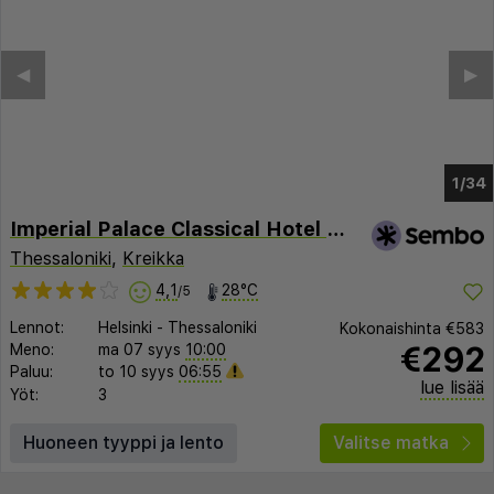
◀︎
▶︎
1/30
Imperial Palace Classical Hotel Thessaloniki
Thessaloniki
,
Kreikka
4,1
28°C
/5
Lennot:
Helsinki
-
Thessaloniki
Kokonaishinta
€583
€292
Meno:
ma 07 syys
10:00
Paluu:
to 10 syys
06:55
lue lisää
Yöt:
3
Huoneen tyyppi ja lento
Valitse matka