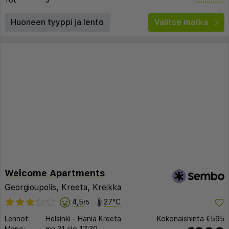
Yöt:
3
Huoneen tyyppi ja lento
Valitse matka
Welcome Apartments
Georgioupolis
,
Kreeta
,
Kreikka
4,5
27°C
/5
Lennot:
Helsinki
-
Hania Kreeta
Kokonaishinta
€595