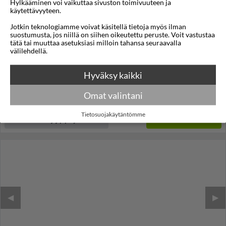
1/61
Hylkääminen voi vaikuttaa sivuston toimivuuteen ja
käytettävyyteen.
Hotel Socrates
Jotkin teknologiamme voivat käsitellä tietoja myös ilman
suostumusta, jos niillä on siihen oikeutettu peruste. Voit vastustaa
Ateena
,
Kreikka
tätä tai muuttaa asetuksiasi milloin tahansa seuraavalla
välilehdellä.
3,5
21°C
/5
Lennot:
Helsinki
-
Ateena
Kokonaishinta
€573
Hyväksy kaikki
€287
Meno:
la 31 loka
05:30
Paluu:
ti 03 marras
15:15
Omat valintani
lue lisää
Yöt:
3
Tietosuojakäytäntömme
Huoneen tyyppi ja lento
Valitse matka
◀︎
▶︎