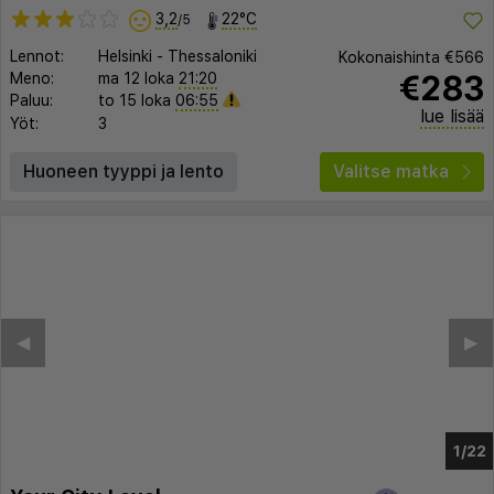
3,2
22°C
/5
Lennot:
Helsinki
-
Thessaloniki
Kokonaishinta
€566
€283
Meno:
ma 12 loka
21:20
Paluu:
to 15 loka
06:55
lue lisää
Yöt:
3
Huoneen tyyppi ja lento
Valitse matka
◀︎
▶︎
1/18