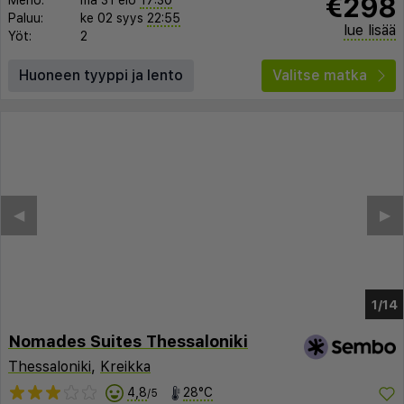
€298
Meno:
ma 31 elo
17:30
Paluu:
ke 02 syys
22:55
lue lisää
Yöt:
2
Huoneen tyyppi ja lento
Valitse matka
◀︎
▶︎
1/10
Nomades Suites Thessaloniki
Thessaloniki
,
Kreikka
4,8
28°C
/5