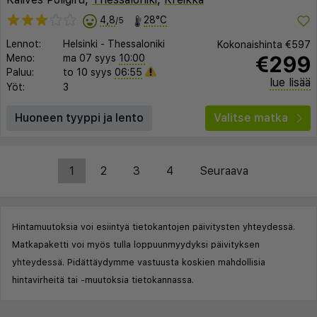
4,8
28°C
/5
Lennot:
Helsinki
-
Thessaloniki
Kokonaishinta
€597
€299
Meno:
ma 07 syys
10:00
Paluu:
to 10 syys
06:55
lue lisää
Yöt:
3
Huoneen tyyppi ja lento
Valitse matka
1
2
3
4
Seuraava
Hintamuutoksia voi esiintyä tietokantojen päivitysten yhteydessä.
Matkapaketti voi myös tulla loppuunmyydyksi päivityksen
yhteydessä. Pidättäydymme vastuusta koskien mahdollisia
hintavirheitä tai -muutoksia tietokannassa.