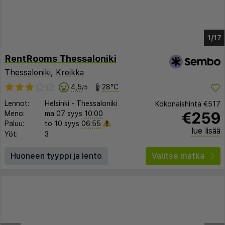
1/13
RentRooms Thessaloniki
Thessaloniki
,
Kreikka
4,5
28°C
/5
Lennot:
Helsinki
-
Thessaloniki
Kokonaishinta
€517
€259
Meno:
ma 07 syys
10:00
Paluu:
to 10 syys
06:55
lue lisää
Yöt:
3
Huoneen tyyppi ja lento
Valitse matka