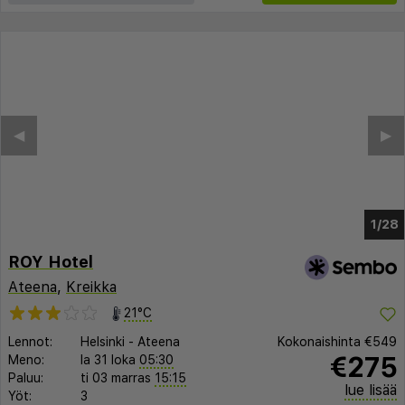
◀︎
▶︎
1/24
ROY Hotel
Ateena
,
Kreikka
21°C
Lennot:
Helsinki
-
Ateena
Kokonaishinta
€549
€275
Meno:
la 31 loka
05:30
Paluu:
ti 03 marras
15:15
lue lisää
Yöt:
3