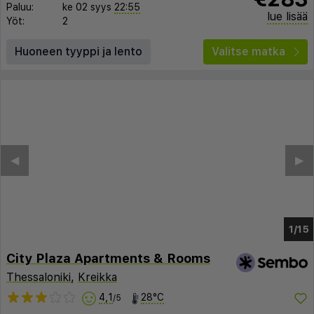
Paluu:
ke 02 syys
22:55
lue lisää
Yöt:
2
Huoneen tyyppi ja lento
Valitse matka
◀︎
▶︎
1/10
City Plaza Apartments & Rooms
Thessaloniki
,
Kreikka
4,1
28°C
/5