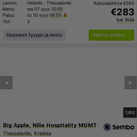
Lennot:
Helsinki
-
Thessaloniki
Kokonaishinta
€565
€283
Meno:
ma 07 syys
10:00
Paluu:
to 10 syys
06:55
lue lisää
Yöt:
3
Huoneen tyyppi ja lento
Valitse matka
◀︎
▶︎
1/58
Big Apple, Nilie Hospitality MGMT
Thessaloniki
,
Kreikka