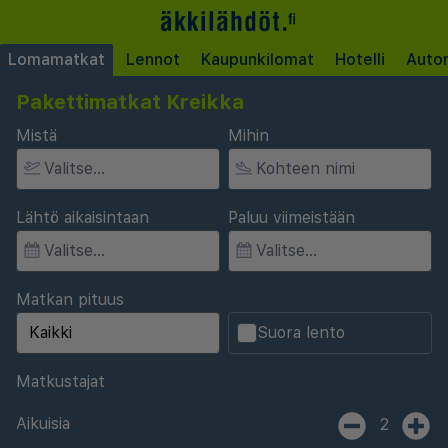
Lomamatkat
Lennot
Kaupunkilomat
Hotelli
Auto
Pakettimatkat Kreikka
Mistä
Mihin
Lähtö aikaisintaan
Paluu viimeistään
Matkan pituus
Suora lento
Matkustajat
Aikuisia
2