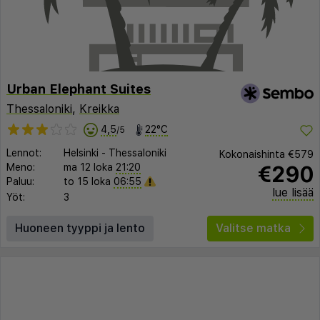
Urban Elephant Suites
Thessaloniki
,
Kreikka
4,5
22°C
/5
Lennot:
Helsinki
-
Thessaloniki
Kokonaishinta
€579
€290
Meno:
ma 12 loka
21:20
Paluu:
to 15 loka
06:55
lue lisää
Yöt:
3
Huoneen tyyppi ja lento
Valitse matka