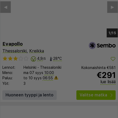
◀︎
▶︎
1/10
Evapollo
Thessaloniki
,
Kreikka
4,9
28°C
/5
Lennot:
Helsinki
-
Thessaloniki
Kokonaishinta
€581
€291
Meno:
ma 07 syys
10:00
Paluu:
to 10 syys
06:55
lue lisää
Yöt:
3
Huoneen tyyppi ja lento
Valitse matka