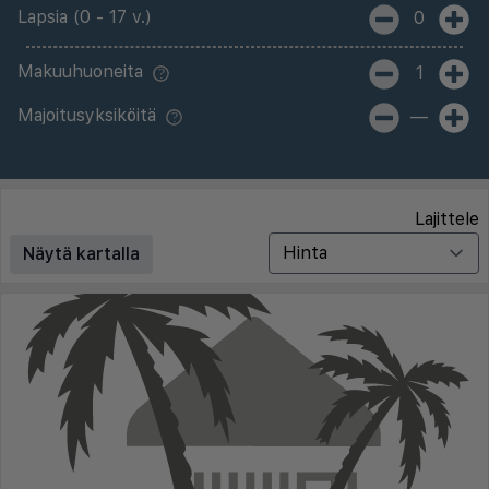
Lapsia (0 - 17 v.)
0
Makuuhuoneita
1
Majoitusyksiköitä
—
Lajittele
Näytä kartalla