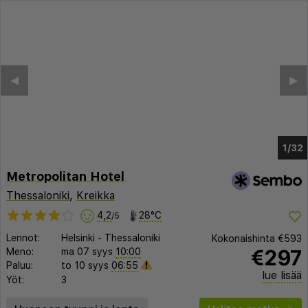
◀︎
▶︎
1/28
Metropolitan Hotel
Thessaloniki
,
Kreikka
4,2
28°C
/5
Lennot:
Helsinki
-
Thessaloniki
Kokonaishinta
€593
€297
Meno:
ma 07 syys
10:00
Paluu:
to 10 syys
06:55
lue lisää
Yöt:
3