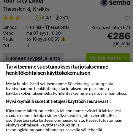
Your City Level
Thessaloniki
,
Kreikka
4,3
28°C
/5
Lennot:
Helsinki
-
Thessaloniki
Kokonaishinta
€571
€286
Meno:
ma 07 syys
10:00
Paluu:
to 10 syys
06:55
lue lisää
Yöt:
3
Huoneen tyyppi ja lento
Valitse matka
Tarvitsemme suostumuksesi tarjotaksemme
henkilökohtaisen käyttökokemuksen
Me ja huolellisesti valitsemamme
50 teknologiakumppania
hyödynnämme henkilötietoja tarjotaksemme paremman
käyttäjäkokemuksen sekä kohdentaaksemme sisältöä ja mainoksia.
Hyväksymällä suostut tietojesi käyttöön seuraavasti:
◀︎
▶︎
Käytämme laitetunnisteita ja tallennamme evästeitä laitteellesi
saadaksemme tietoja esimerkiksi sivuista, joilla vierailit, IP-
osoitteestasi sekä laitteesi ominaisuuksista. Pääset tutustumaan
yksityiskohtaisesti käyttötarkoituksiin ja
teknologiakumppaneihimme seuraavalla välilehdellä.