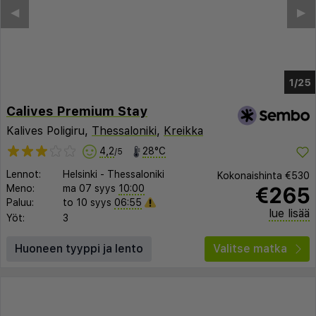
◀︎
▶︎
1/21
Calives Premium Stay
Kalives Poligiru,
Thessaloniki
,
Kreikka
4,2
28°C
/5
Lennot:
Helsinki
-
Thessaloniki
Kokonaishinta
€530
€265
Meno:
ma 07 syys
10:00
Paluu:
to 10 syys
06:55
lue lisää
Yöt:
3
Huoneen tyyppi ja lento
Valitse matka