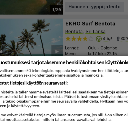
Huoneen tyyppi ja lento
1/29
EKHO Surf Bentota
Bentota
,
Sri Lanka
4,5
30°
/5
Lennot:
Oulu
-
Colombo
︎
▶︎
Meno:
la 17 loka
22:15
Paluu:
la 24 loka
12:15
uostumuksesi tarjotaksemme henkilökohtaisen käyttöko
Yöt:
7
ti valitsemamme
50 teknologiakumppania
hyödynnämme henkilötietoja ta
kokemuksen sekä kohdentaaksemme sisältöä ja mainoksia.
Huoneen tyyppi ja lento
1/24
tut tietojesi käyttöön seuraavasti:
steita ja tallennamme evästeitä laitteellesi saadaksemme tietoja esimerkik
Jetwing Sea
teestasi sekä laitteesi ominaisuuksista. Pääset tutustumaan yksityiskohtaise
Negombo
,
Sri Lanka
n ja teknologiakumppaneihimme seuraavalla välilehdellä. Hylkääminen vo
een ja käytettävyyteen.
4,2
30°
/5
e voivat käsitellä tietoja myös ilman suostumusta, jos niillä on siihen o
Lennot:
Oulu
-
Colombo
 tai muuttaa asetuksiasi milloin tahansa seuraavalla välilehdellä.
︎
▶︎
Meno:
la 17 loka
22:15