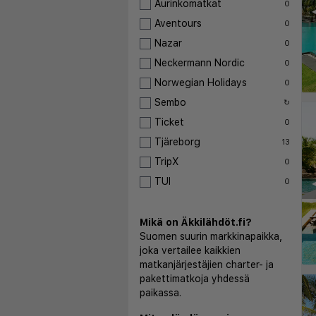
Aurinkomatkat
0
◀
Aventours
0
Nazar
0
Neckermann Nordic
0
Norwegian Holidays
0
Sembo
↻
Ticket
0
Tjäreborg
13
TripX
0
TUI
◀
0
Mikä on Äkkilähdöt.fi?
Suomen suurin markkinapaikka,
joka vertailee kaikkien
matkanjärjestäjien charter- ja
pakettimatkoja yhdessä
paikassa.