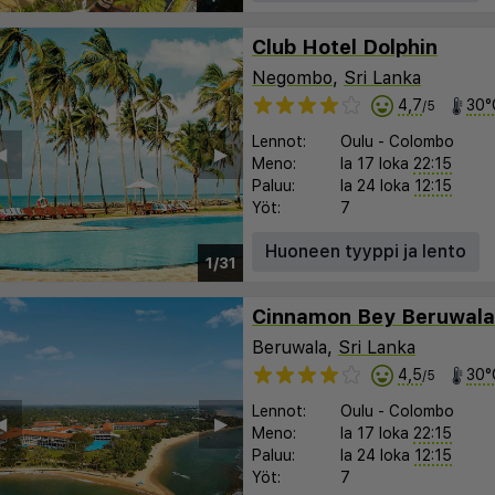
Club Hotel Dolphin
Negombo
,
Sri Lanka
4,7
30°
/5
Lennot:
Oulu
-
Colombo
︎
▶︎
Meno:
la 17 loka
22:15
Paluu:
la 24 loka
12:15
Yöt:
7
Huoneen tyyppi ja lento
1/31
Cinnamon Bey Beruwala
Beruwala,
Sri Lanka
4,5
30°
/5
Lennot:
Oulu
-
Colombo
︎
▶︎
Meno:
la 17 loka
22:15
Paluu:
la 24 loka
12:15
Yöt:
7