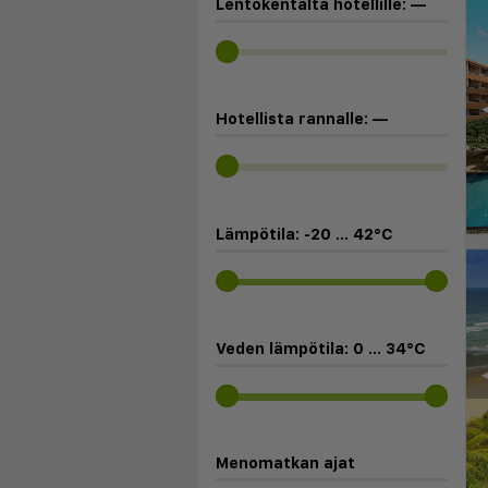
Lentokentältä hotellille:
—
◀
Hotellista rannalle:
—
Lämpötila:
-20
...
42
°C
Veden lämpötila:
0
...
34
°C
◀
Menomatkan ajat