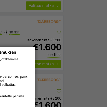
Valitse matka
C
107km
Kokonaishinta
€3.200
€1.600
kemuksen
lue lisää
rjotaksemme
Valitse matka
si sivuista, joilla
sti
i vaikuttaa
C
ikeutettu peruste.
Kokonaishinta
€3.200
€1.600