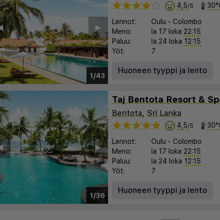
4,5
30°
/5
Lennot:
Oulu
-
Colombo
︎
▶︎
Meno:
la 17 loka
22:15
Paluu:
la 24 loka
12:15
Yöt:
7
Huoneen tyyppi ja lento
1/43
Taj Bentota Resort & Sp
Bentota
,
Sri Lanka
4,5
30°
/5
Lennot:
Oulu
-
Colombo
︎
▶︎
Meno:
la 17 loka
22:15
Paluu:
la 24 loka
12:15
Yöt:
7
Huoneen tyyppi ja lento
1/36