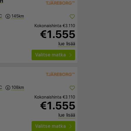
on
C
145km
Kokonaishinta
€3.110
€1.555
lue lisää
Valitse matka
C
108km
Kokonaishinta
€3.110
€1.555
lue lisää
Valitse matka