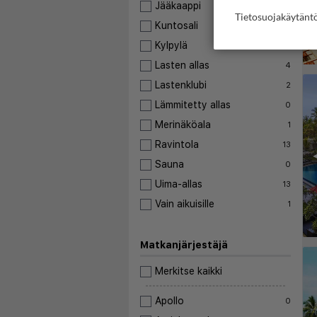
Jääkaappi
0
Tietosuojakäytän
Kuntosali
9
Kylpylä
12
Lasten allas
4
Lastenklubi
2
Lämmitetty allas
0
Merinäköala
1
Ravintola
13
◀
Sauna
0
Uima-allas
13
Vain aikuisille
1
Matkanjärjestäjä
Merkitse kaikki
Apollo
0