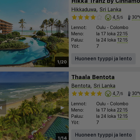
Hikka Tranz by Cinnam
Hikkaduwa
,
Sri Lanka
4,5
30°
/5
Lennot:
Oulu
-
Colombo
︎
▶︎
Meno:
la 17 loka
22:15
Paluu:
la 24 loka
12:15
Yöt:
7
Huoneen tyyppi ja lento
1/20
Thaala Bentota
Bentota
,
Sri Lanka
4,7
30°
/5
Lennot:
Oulu
-
Colombo
︎
▶︎
Meno:
la 17 loka
22:15
Paluu:
la 24 loka
12:15
Yöt:
7
Huoneen tyyppi ja lento
1/14