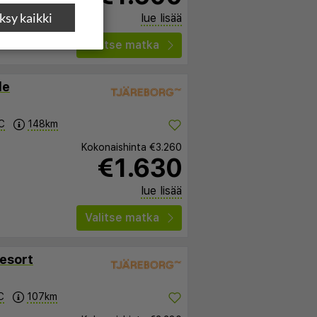
sy kaikki
lue lisää
Valitse matka
le
C
148km
Kokonaishinta
€3.260
€1.630
lue lisää
Valitse matka
esort
C
107km