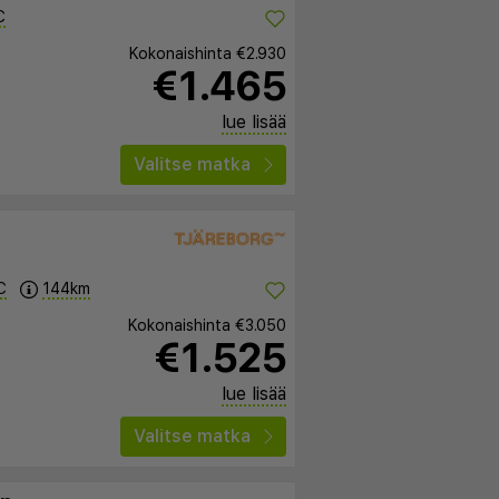
C
Kokonaishinta
€2.930
€1.465
lue lisää
Valitse matka
C
144km
Kokonaishinta
€3.050
€1.525
lue lisää
Valitse matka