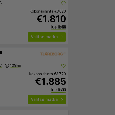
C
Kokonaishinta
€3.620
€1.810
lue lisää
Valitse matka
a
C
109km
Kokonaishinta
€3.770
€1.885
lue lisää
Valitse matka