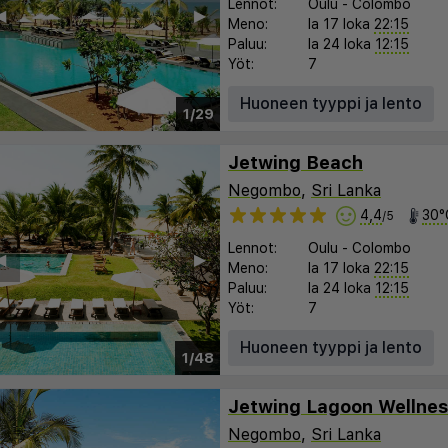
Lennot:
Oulu
-
Colombo
︎
▶︎
Meno:
la 17 loka
22:15
Paluu:
la 24 loka
12:15
Yöt:
7
Huoneen tyyppi ja lento
1/29
Jetwing Beach
Negombo
,
Sri Lanka
4,4
30°
/5
Lennot:
Oulu
-
Colombo
︎
▶︎
Meno:
la 17 loka
22:15
Paluu:
la 24 loka
12:15
Yöt:
7
Huoneen tyyppi ja lento
1/48
Negombo
,
Sri Lanka