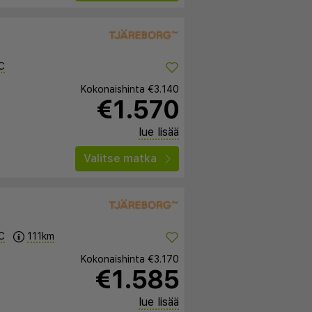
C
Kokonaishinta
€3.140
€1.570
lue lisää
Valitse matka
C
111km
Kokonaishinta
€3.170
€1.585
lue lisää