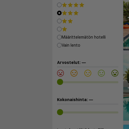
◀
Määrittelemätön hotelli
Vain lento
Arvostelut:
—
◀
Kokonaishinta:
—