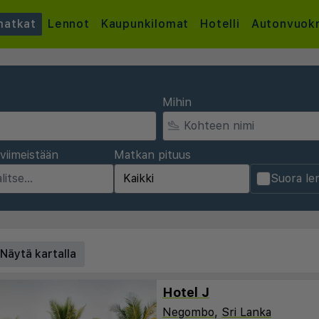
atkat
Lennot
Kaupunkilomat
Hotelli
Autonvuok
Mihin
viimeistään
Matkan pituus
Suora le
Näytä kartalla
Hotel J
Negombo
,
Sri Lanka