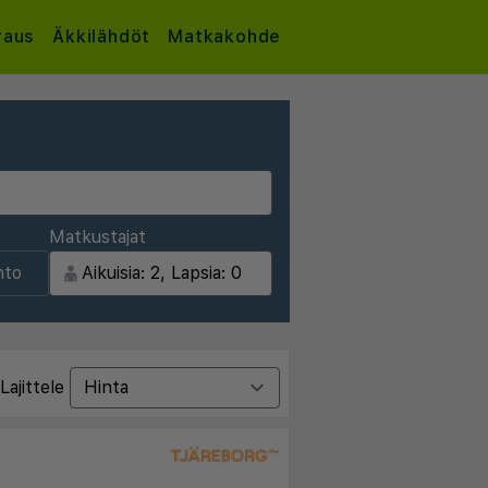
raus
Äkkilähdöt
Matkakohde
Matkustajat
nto
Lajittele