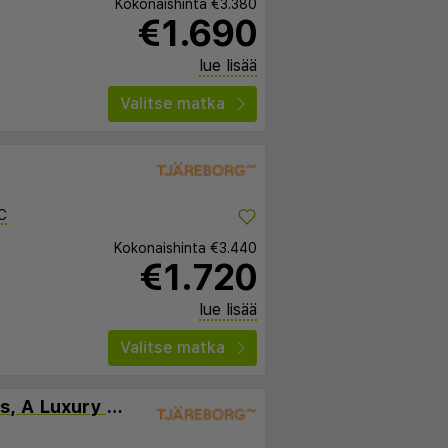
Kokonaishinta
€3.380
€1.690
lue lisää
Valitse matka
C
Kokonaishinta
€3.440
€1.720
lue lisää
Valitse matka
Jetwing Lagoon Wellness, A Luxury Reserve