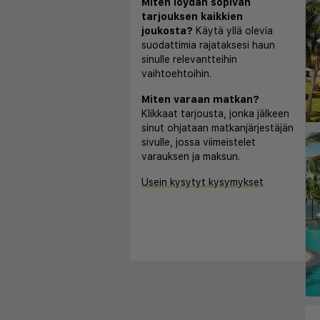
Miten löydän sopivan
tarjouksen kaikkien
joukosta?
Käytä yllä olevia
◀
suodattimia rajataksesi haun
sinulle relevantteihin
vaihtoehtoihin.
Miten varaan matkan?
Klikkaat tarjousta, jonka jälkeen
sinut ohjataan matkanjärjestäjän
sivulle, jossa viimeistelet
varauksen ja maksun.
Usein kysytyt kysymykset
◀