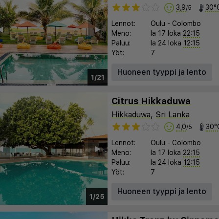
3,9
30°
/5
Lennot:
Oulu
-
Colombo
︎
▶︎
Meno:
la 17 loka
22:15
Paluu:
la 24 loka
12:15
Yöt:
7
Huoneen tyyppi ja lento
1/21
Citrus Hikkaduwa
Hikkaduwa
,
Sri Lanka
4,0
30°
/5
Lennot:
Oulu
-
Colombo
︎
▶︎
Meno:
la 17 loka
22:15
Paluu:
la 24 loka
12:15
Yöt:
7
Huoneen tyyppi ja lento
1/25