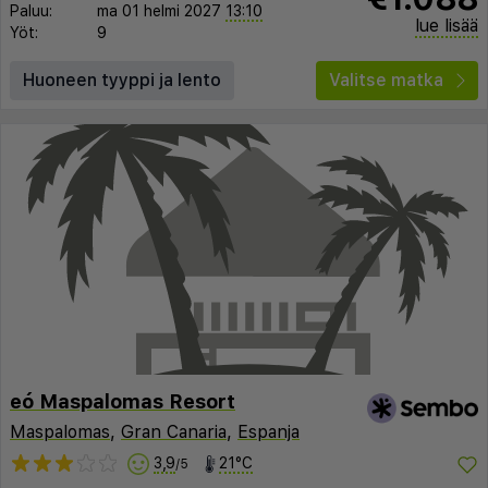
Paluu:
ma 01 helmi 2027
13:10
lue lisää
Yöt:
9
Huoneen tyyppi ja lento
Valitse matka
eó Maspalomas Resort
Maspalomas
,
Gran Canaria
,
Espanja
3,9
21°C
/5