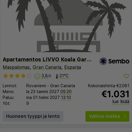
Apartamentos LIVVO Koala Garden
Maspalomas
,
Gran Canaria
,
Espanja
3,8
21°C
/5
Lennot:
Rovaniemi
-
Gran Canaria
Kokonaishinta
€2.061
€1.031
Meno:
la 23 tammi 2027
05:20
Paluu:
ma 01 helmi 2027
13:10
lue lisää
Yöt:
9
Huoneen tyyppi ja lento
Valitse matka