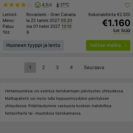
4,5
21°C
/5
Lennot:
Rovaniemi
-
Gran Canaria
Kokonaishinta
€2.320
€1.160
Meno:
la 23 tammi 2027
05:20
Paluu:
ma 01 helmi 2027
13:10
lue lisää
Yöt:
9
Huoneen tyyppi ja lento
Valitse matka
1
2
3
4
Seuraava
Hintamuutoksia voi esiintyä tietokantojen päivitysten yhteydessä.
Matkapaketti voi myös tulla loppuunmyydyksi päivityksen
yhteydessä. Pidättäydymme vastuusta koskien mahdollisia
hintavirheitä tai -muutoksia tietokannassa.