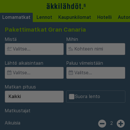
Lomamatkat
Lennot
Kaupunkilomat
Hotelli
Auto
Pakettimatkat Gran Canaria
Mistä
Mihin
Lähtö aikaisintaan
Paluu viimeistään
Matkan pituus
Suora lento
Matkustajat
Aikuisia
2