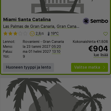
Miami Santa Catalina
Las Palmas de Gran Canaria
,
Gran Canaria
,
Espanja
2,8
19°C
/5
Lennot:
Rovaniemi
-
Gran Canaria
Kokonaishinta
€1.808
€904
Meno:
la 23 tammi 2027
05:20
Paluu:
ma 01 helmi 2027
13:10
lue lisää
Yöt:
9
Huoneen tyyppi ja lento
Valitse matka