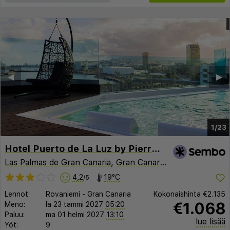
◀︎
▶︎
1/23
Hotel Puerto de La Luz by Pierre and Vacances
Las Palmas de Gran Canaria
,
Gran Canaria
,
Espanja
4,2
19°C
/5
Lennot:
Rovaniemi
-
Gran Canaria
Kokonaishinta
€2.135
€1.068
Meno:
la 23 tammi 2027
05:20
Paluu:
ma 01 helmi 2027
13:10
lue lisää
Yöt:
9