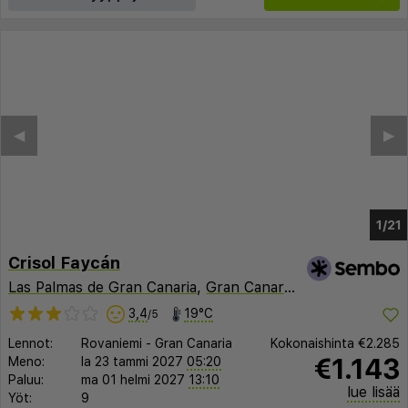
◀︎
▶︎
1/17
Crisol Faycán
Las Palmas de Gran Canaria
,
Gran Canaria
,
Espanja
3,4
19°C
/5
Lennot:
Rovaniemi
-
Gran Canaria
Kokonaishinta
€2.285
€1.143
Meno:
la 23 tammi 2027
05:20
Paluu:
ma 01 helmi 2027
13:10
lue lisää
Yöt:
9