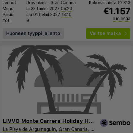
Lennot:
Rovaniemi
-
Gran Canaria
Kokonaishinta
€2.313
€1.157
Meno:
la 23 tammi 2027
05:20
Paluu:
ma 01 helmi 2027
13:10
lue lisää
Yöt:
9
Huoneen tyyppi ja lento
Valitse matka
LIVVO Monte Carrera Holiday Homes
La Playa de Arguineguín
,
Gran Canaria
,
Espanja