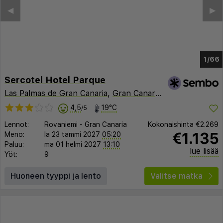
◀︎
▶︎
1/60
Sercotel Hotel Parque
Las Palmas de Gran Canaria
,
Gran Canaria
,
Espanja
4,5
19°C
/5
Lennot:
Rovaniemi
-
Gran Canaria
Kokonaishinta
€2.269
€1.135
Meno:
la 23 tammi 2027
05:20
Paluu:
ma 01 helmi 2027
13:10
lue lisää
Yöt:
9
Huoneen tyyppi ja lento
Valitse matka