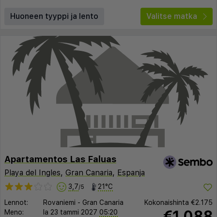
Huoneen tyyppi ja lento
Valitse matka
Apartamentos Las Faluas
Playa del Ingles
,
Gran Canaria
,
Espanja
3,7
21°C
/5
Lennot:
Rovaniemi
-
Gran Canaria
Kokonaishinta
€2.175
€1.088
Meno:
la 23 tammi 2027
05:20