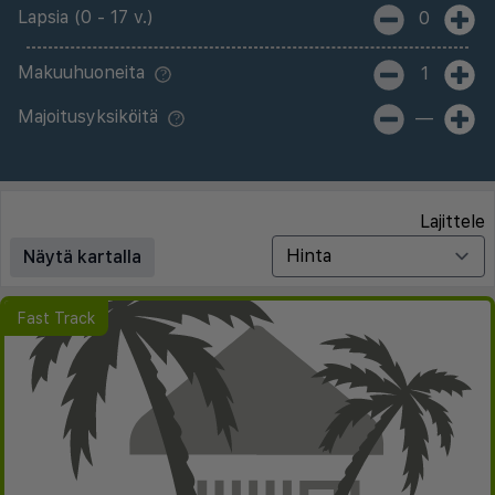
Lapsia (0 - 17 v.)
0
Makuuhuoneita
1
Majoitusyksiköitä
—
Lajittele
Näytä kartalla