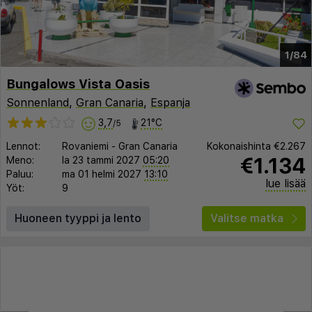
1/84
Bungalows Vista Oasis
Sonnenland
,
Gran Canaria
,
Espanja
3,7
21°C
/5
Lennot:
Rovaniemi
-
Gran Canaria
Kokonaishinta
€2.267
€1.134
Meno:
la 23 tammi 2027
05:20
Paluu:
ma 01 helmi 2027
13:10
lue lisää
Yöt:
9
Huoneen tyyppi ja lento
Valitse matka