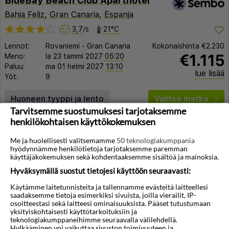
BlueBay Beach Club Aparthotel
Bahia Feliz
,
Gran Canaria
,
Espanja
3,7
21°C
/5
Lennot:
Rovaniemi
-
Gran Canaria
Kokonaishinta
€2.230
€1.115
Meno:
la 23 tammi 2027
05:20
Paluu:
ma 01 helmi 2027
13:10
lue lisää
Yöt:
9
Huoneen tyyppi ja lento
Valitse matka
Tarvitsemme suostumuksesi tarjotaksemme
henkilökohtaisen käyttökokemuksen
Me ja huolellisesti valitsemamme
50 teknologiakumppania
hyödynnämme henkilötietoja tarjotaksemme paremman
käyttäjäkokemuksen sekä kohdentaaksemme sisältöä ja mainoksia.
Hyväksymällä suostut tietojesi käyttöön seuraavasti:
◀︎
▶︎
Käytämme laitetunnisteita ja tallennamme evästeitä laitteellesi
saadaksemme tietoja esimerkiksi sivuista, joilla vierailit, IP-
osoitteestasi sekä laitteesi ominaisuuksista. Pääset tutustumaan
yksityiskohtaisesti käyttötarkoituksiin ja
teknologiakumppaneihimme seuraavalla välilehdellä.
Hylkääminen voi vaikuttaa sivuston toimivuuteen ja
1/17