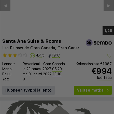
◀︎
▶︎
1/22
Santa Ana Suite & Rooms
Las Palmas de Gran Canaria
,
Gran Canaria
,
Espanja
4,4
19°C
/5
Lennot:
Rovaniemi
-
Gran Canaria
Kokonaishinta
€1.987
€994
Meno:
la 23 tammi 2027
05:20
Paluu:
ma 01 helmi 2027
13:10
lue lisää
Yöt:
9
Huoneen tyyppi ja lento
Valitse matka