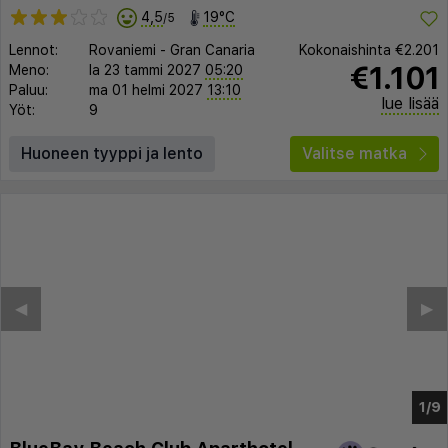
4,5
19°C
/5
Lennot:
Rovaniemi
-
Gran Canaria
Kokonaishinta
€2.201
€1.101
Meno:
la 23 tammi 2027
05:20
Paluu:
ma 01 helmi 2027
13:10
lue lisää
Yöt:
9
Huoneen tyyppi ja lento
Valitse matka
◀︎
▶︎
1/3