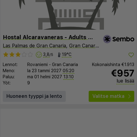
Hostal Alcaravaneras - Adults Only
Las Palmas de Gran Canaria
,
Gran Canaria
,
Espanja
3,8
19°C
/5
Lennot:
Rovaniemi
-
Gran Canaria
Kokonaishinta
€1.913
€957
Meno:
la 23 tammi 2027
05:20
Paluu:
ma 01 helmi 2027
13:10
lue lisää
Yöt:
9
Huoneen tyyppi ja lento
Valitse matka