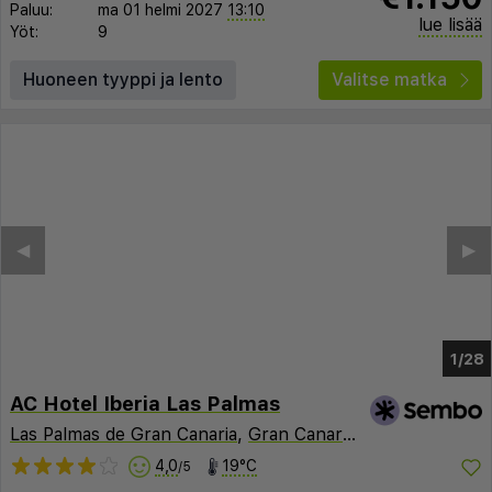
Paluu:
ma 01 helmi 2027
13:10
lue lisää
Yöt:
9
Huoneen tyyppi ja lento
Valitse matka
◀︎
▶︎
1/24
AC Hotel Iberia Las Palmas
Las Palmas de Gran Canaria
,
Gran Canaria
,
Espanja
4,0
19°C
/5