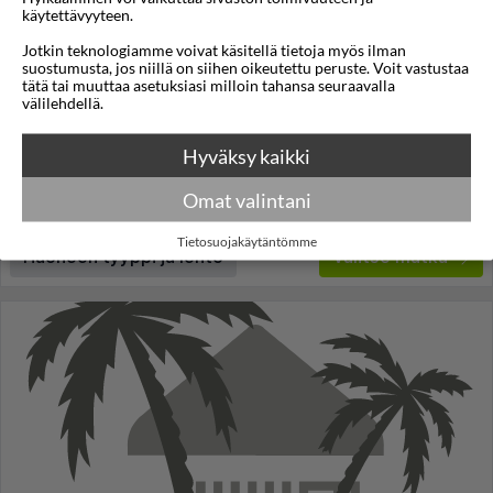
käytettävyyteen.
Hotel Silken Saaj Las Palmas
Jotkin teknologiamme voivat käsitellä tietoja myös ilman
suostumusta, jos niillä on siihen oikeutettu peruste. Voit vastustaa
Las Palmas de Gran Canaria
,
Gran Canaria
,
Espanja
tätä tai muuttaa asetuksiasi milloin tahansa seuraavalla
välilehdellä.
4,2
19°C
/5
Lennot:
Rovaniemi
-
Gran Canaria
Kokonaishinta
€2.231
Hyväksy kaikki
€1.116
Meno:
la 23 tammi 2027
05:20
Paluu:
ma 01 helmi 2027
13:10
Omat valintani
lue lisää
Yöt:
9
Tietosuojakäytäntömme
Huoneen tyyppi ja lento
Valitse matka