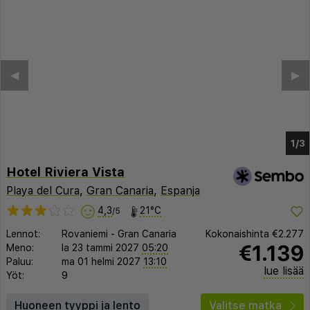
Hotel Riviera Vista
Playa del Cura
,
Gran Canaria
,
Espanja
4,3
21°C
/5
Lennot:
Rovaniemi
-
Gran Canaria
Kokonaishinta
€2.277
€1.139
Meno:
la 23 tammi 2027
05:20
Paluu:
ma 01 helmi 2027
13:10
lue lisää
Yöt:
9
Huoneen tyyppi ja lento
Valitse matka