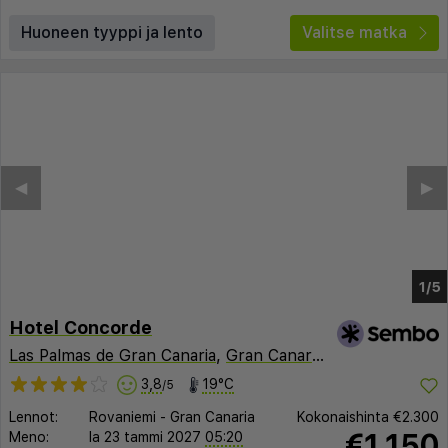
Huoneen tyyppi ja lento
Valitse matka
Hotel Concorde
Las Palmas de Gran Canaria
,
Gran Canaria
,
Espanja
3,8
19°C
/5
Lennot:
Rovaniemi
-
Gran Canaria
Kokonaishinta
€2.300
€1.150
Meno:
la 23 tammi 2027
05:20