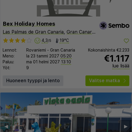
Bex Holiday Homes
Las Palmas de Gran Canaria
,
Gran Canaria
,
Espanja
4,3
19°C
/5
Lennot:
Rovaniemi
-
Gran Canaria
Kokonaishinta
€2.233
€1.117
Meno:
la 23 tammi 2027
05:20
Paluu:
ma 01 helmi 2027
13:10
lue lisää
Yöt:
9
Huoneen tyyppi ja lento
Valitse matka
◀︎
▶︎