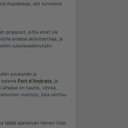
tä iltapaikkoja, silti tunnelma
iit pinjapuut, jotka eivät ole
la erilaisia aktiviteetteja, ja
noihin sukelluselämyksiin.
uihin poukamiin ja
en satama
Port d'Andratx
, ja
 Lähialue on kaunis, vihreä,
ramuntan vuoristo, joka ulottuu
 täällä sijaitsevan hienon Club