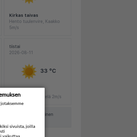
Kirkas taivas
Hento tuulenvire, Kaakko
5m/s
tiistai
2026-08-11
33 °C
Kirkas taivas
kemuksen
Heikkoa tuulta, etelä 2m/s
rjotaksemme
nut Norjan meteorologinen
si sivuista, joilla
sti
i vaikuttaa