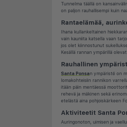
Tunnelma täällä on kansainväline
on paljon rauhallisempi kuin n
Rantaelämää, aurink
Ihana kullankeltainen hiekkaran
vain kauniita katsella vaan tarj
jos olet kiinnostunut sukelluks
Kesällä rannan ympärillä oleva
Rauhallinen ympärist
Santa Ponsa
n ympäristö on mä
lomakohteisiin rannikon varrel
itään päin mentäessä moottorit
rehevä ja mäkinen sekä erinoma
etelästä aina pohjoiskärkeen F
Aktiviteetit Santa P
Auringonoton, uimisen ja vaellu