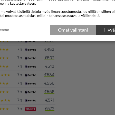
een ja käytettävyyteen.
e voivat käsitellä tietoja myös ilman suostumusta, jos niillä on siihen o
 tai muuttaa asetuksiasi milloin tahansa seuraavalla välilehdellä.
Kartta
Omat valintani
Hyväk
tömme
7n
€372
★★★
7n
€378
★★★
7n
€483
★★★
7n
€502
★★★
7n
€513
★★★
7n
€534
★★★★
7n
€536
★★★
7n
€556
★★★
7n
€571
★★★★
7n
€572
★★★