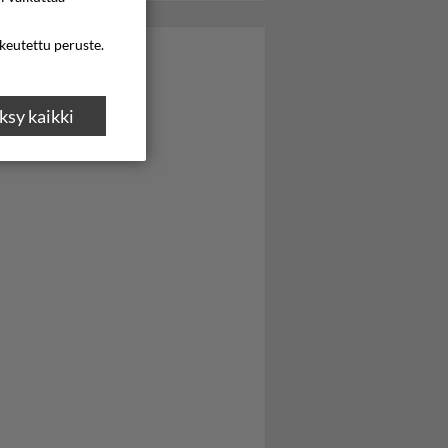
ikeutettu peruste.
sy kaikki