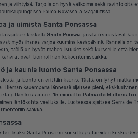
n ja viihtyisä. Tarjolla on hyvä valikoima sekä ravintoloita et
aapurikaupungeissa Palma Novassa ja Magalufissa.
oa ja uimista Santa Ponsassa
ta sijaitsee keskellä
Santa Ponsa
a, ja sitä reunustavat kaun
oavat myös ihanaa varjoa kuumina kesäpäivinä. Rannalla on tarjol
esta, täällä on hyvät mahdollisuudet sekä kursseille että hie
t kahvilat ovat luonnollinen kokoontumispaikka.
ö ja kaunis luonto Santa Ponsassa
kistä, ja luonto on erittäin kaunis. Täältä on lyhyt matka m
la. Hieman kauempana lännessä sijaitsee pieni, eksklusiivin
ietä pitkin kestää noin 15 minuuttia
Palma de Mallorca
hin.
inen lähtökohta vaelluksille. Luoteessa sijaitsee Serra de T
ormentoriin saakka.
onsassa
sten lisäksi Santa Ponsa on suosittu golfareiden keskuudessa