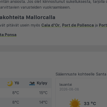
ntän ansiosta. Jos olet kiinnostunut sukelluksesta, tarjolla
ä tarvittavien varusteiden vuokraamiseen.
akohteita Mallorcalla
vät pitävät usein myös
Cala d'Or
,
Port de Pollenca
ja
Port
ta Ponsa
Sääennuste kohteelle Santa
Yö
Kylpy
lauantai
2026-08-08
8°C
15°C
8°C
14°C
33 °C