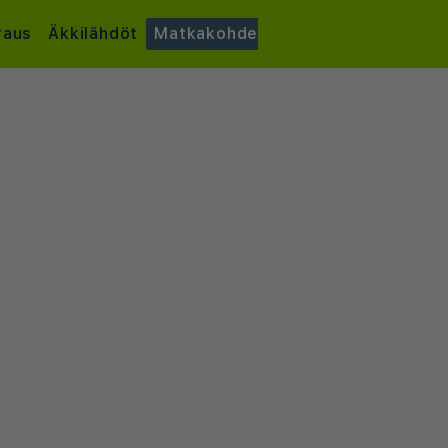
raus
Äkkilähdöt
Matkakohde