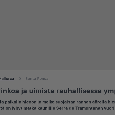
Mallorca
Santa Ponsa
inkoa ja uimista rauhallisessa y
lla paikalla hienon ja melko suojaisan rannan äärellä h
ltä on lyhyt matka kauniille Serra de Tramuntanan vuori