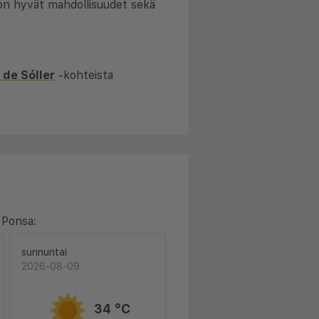
 on hyvät mahdollisuudet sekä
 de Sóller
-kohteista
 Ponsa:
sunnuntai
2026-08-09
34 °C