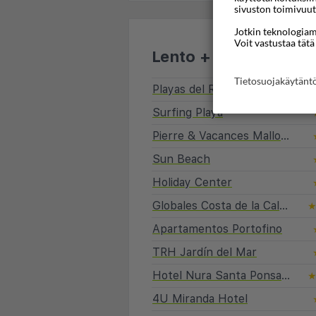
sivuston toimivuut
Jotkin teknologiamm
Voit vastustaa tätä
Lento + hotelli
Tietosuojakäytän
Playas del Rey
Surfing Playa
Pierre & Vacances Mallorca Deya Apartamentos
Sun Beach
Holiday Center
Globales Costa de la Calma
Apartamentos Portofino
TRH Jardín del Mar
Hotel Nura Santa Ponsa Pins
4U Miranda Hotel