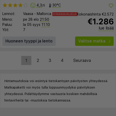
4,3
30°C
/5
Lennot:
Vaasa
-
Mallorca
Kokonaishinta
€2.572
6 PAIKKAAJÄLJELLÄ
€1.286
Meno:
pe 28 elo
21:50
Paluu:
la 05 syys
11:10
lue lisää
Yöt:
7
Huoneen tyyppi ja lento
Valitse matka
1
2
3
4
Seuraava
Hintamuutoksia voi esiintyä tietokantojen päivitysten yhteydessä.
Matkapaketti voi myös tulla loppuunmyydyksi päivityksen
yhteydessä. Pidättäydymme vastuusta koskien mahdollisia
hintavirheitä tai -muutoksia tietokannassa.