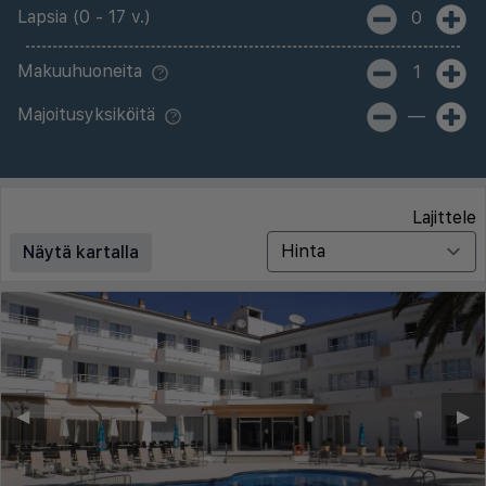
Lapsia (0 - 17 v.)
0
Makuuhuoneita
1
Majoitusyksiköitä
—
Lajittele
Näytä kartalla
◀︎
▶︎