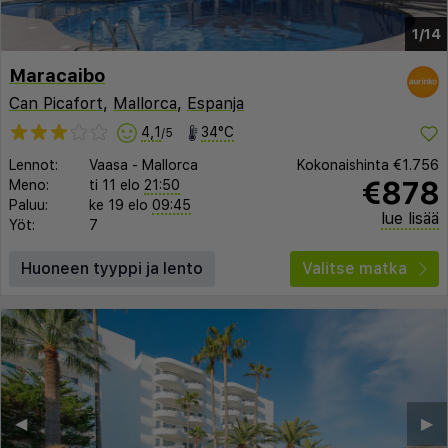
1/14
Maracaibo
Can Picafort
,
Mallorca
,
Espanja
4,1
34°C
/5
Lennot:
Vaasa
-
Mallorca
Kokonaishinta
€1.756
€878
Meno:
ti 11 elo
21:50
Paluu:
ke 19 elo
09:45
lue lisää
Yöt:
7
Huoneen tyyppi ja lento
Valitse matka
◀︎
▶︎