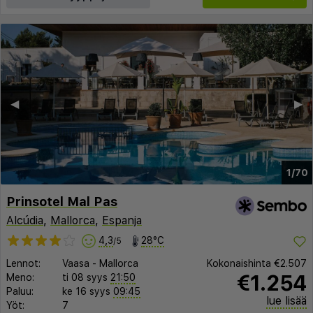
◀︎
▶︎
1/70
Prinsotel Mal Pas
Alcúdia
,
Mallorca
,
Espanja
4,3
28°C
/5
Lennot:
Vaasa
-
Mallorca
Kokonaishinta
€2.507
€1.254
Meno:
ti 08 syys
21:50
Paluu:
ke 16 syys
09:45
lue lisää
Yöt:
7