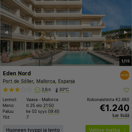
◀︎
▶︎
1/15
Eden Nord
Port de Sóller
,
Mallorca
,
Espanja
3,9
30°C
/5
Lennot:
Vaasa
-
Mallorca
Kokonaishinta
€2.480
€1.240
Meno:
ti 25 elo
21:50
Paluu:
ke 02 syys
09:45
lue lisää
Yöt:
7
Huoneen tyyppi ja lento
Valitse matka