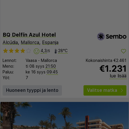
BQ Delfín Azul Hotel
Alcúdia
,
Mallorca
,
Espanja
4,3
28°C
/5
Lennot:
Vaasa
-
Mallorca
Kokonaishinta
€2.461
€1.231
Meno:
ti 08 syys
21:50
Paluu:
ke 16 syys
09:45
lue lisää
Yöt:
7
Huoneen tyyppi ja lento
Valitse matka