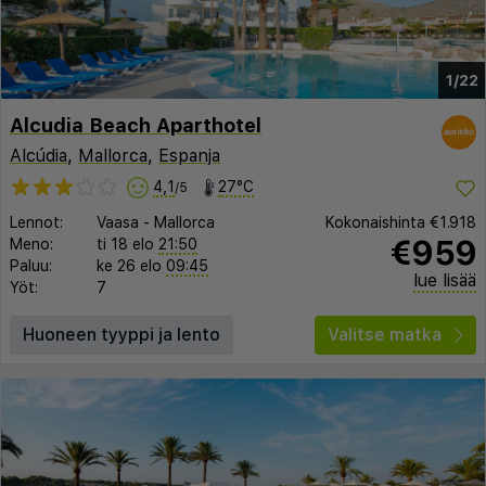
1/22
Alcudia Beach Aparthotel
Alcúdia
,
Mallorca
,
Espanja
4,1
27°C
/5
Lennot:
Vaasa
-
Mallorca
Kokonaishinta
€1.918
€959
Meno:
ti 18 elo
21:50
Paluu:
ke 26 elo
09:45
lue lisää
Yöt:
7
Huoneen tyyppi ja lento
Valitse matka