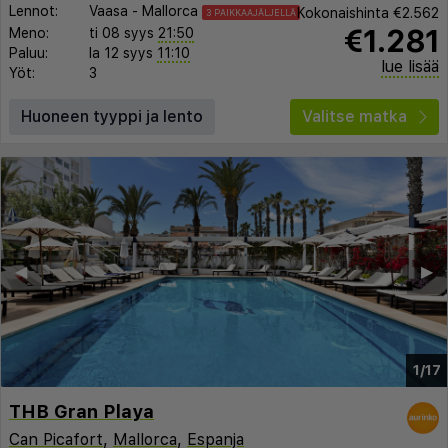
Lennot:
Vaasa
-
Mallorca
Kokonaishinta
€2.562
3 PAIKKAAJÄLJELLÄ
€1.281
Meno:
ti 08 syys
21:50
Paluu:
la 12 syys
11:10
lue lisää
Yöt:
3
Huoneen tyyppi ja lento
Valitse matka
◀︎
▶︎
1/17
THB Gran Playa
Can Picafort
,
Mallorca
,
Espanja