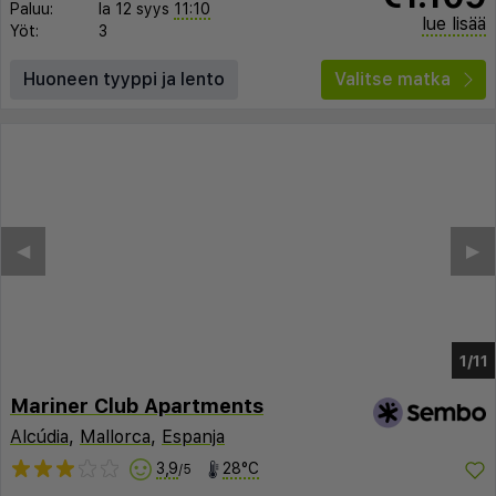
Paluu:
la 12 syys
11:10
lue lisää
Yöt:
3
Huoneen tyyppi ja lento
Valitse matka
Mariner Club Apartments
Alcúdia
,
Mallorca
,
Espanja
3,9
28°C
/5