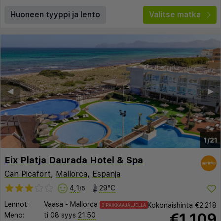
Huoneen tyyppi ja lento
Valitse matka
◀︎
▶︎
1/21
Eix Platja Daurada Hotel & Spa
Can Picafort
,
Mallorca
,
Espanja
4,1
29°C
/5
Lennot:
Vaasa
-
Mallorca
Kokonaishinta
€2.218
3 PAIKKAAJÄLJELLÄ
€1.109
Meno:
ti 08 syys
21:50