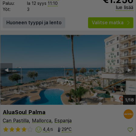
Paluu:
la 12 syys
11:10
lue lisää
Yöt:
3
Huoneen tyyppi ja lento
Valitse matka
◀︎
▶︎
1/18
AluaSoul Palma
Can Pastilla
,
Mallorca
,
Espanja
4,4
29°C
/5