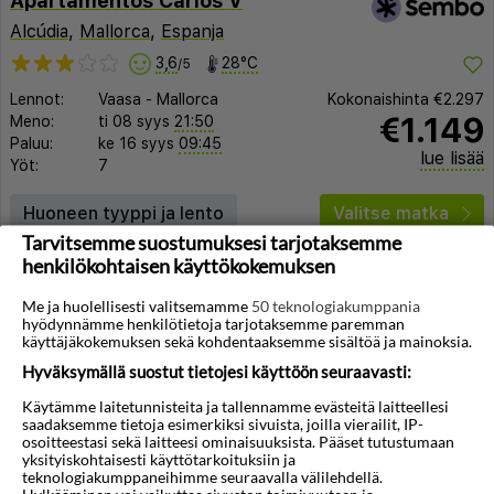
Apartamentos Carlos V
Alcúdia
,
Mallorca
,
Espanja
3,6
28°C
/5
Lennot:
Vaasa
-
Mallorca
Kokonaishinta
€2.297
€1.149
Meno:
ti 08 syys
21:50
Paluu:
ke 16 syys
09:45
lue lisää
Yöt:
7
Huoneen tyyppi ja lento
Valitse matka
Tarvitsemme suostumuksesi tarjotaksemme
henkilökohtaisen käyttökokemuksen
Me ja huolellisesti valitsemamme
50 teknologiakumppania
hyödynnämme henkilötietoja tarjotaksemme paremman
käyttäjäkokemuksen sekä kohdentaaksemme sisältöä ja mainoksia.
Hyväksymällä suostut tietojesi käyttöön seuraavasti:
◀︎
▶︎
Käytämme laitetunnisteita ja tallennamme evästeitä laitteellesi
saadaksemme tietoja esimerkiksi sivuista, joilla vierailit, IP-
osoitteestasi sekä laitteesi ominaisuuksista. Pääset tutustumaan
yksityiskohtaisesti käyttötarkoituksiin ja
teknologiakumppaneihimme seuraavalla välilehdellä.
1/11