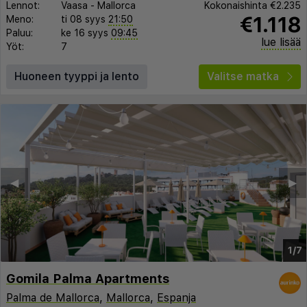
Lennot:
Vaasa
-
Mallorca
Kokonaishinta
€2.235
€1.118
Meno:
ti 08 syys
21:50
Paluu:
ke 16 syys
09:45
lue lisää
Yöt:
7
Huoneen tyyppi ja lento
Valitse matka
◀︎
▶︎
1/7
Gomila Palma Apartments
Palma de Mallorca
,
Mallorca
,
Espanja