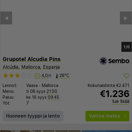
Grupotel Alcudia Pins
Alcúdia
,
Mallorca
,
Espanja
4,0
28°C
/5
Lennot:
Vaasa
-
Mallorca
Kokonaishinta
€2.471
€1.236
Meno:
ti 08 syys
21:50
Paluu:
ke 16 syys
09:45
lue lisää
Yöt:
7
Huoneen tyyppi ja lento
Valitse matka