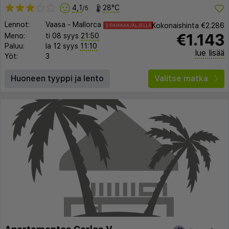
4,1
28°C
/5
Lennot:
Vaasa
-
Mallorca
Kokonaishinta
€2.286
3 PAIKKAAJÄLJELLÄ
€1.143
Meno:
ti 08 syys
21:50
Paluu:
la 12 syys
11:10
lue lisää
Yöt:
3
Huoneen tyyppi ja lento
Valitse matka