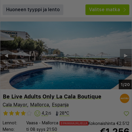
Huoneen tyyppi ja lento
Valitse matka
◀︎
▶︎
1/20
Be Live Adults Only La Cala Boutique
Cala Mayor
,
Mallorca
,
Espanja
4,2
28°C
/5
Lennot:
Vaasa
-
Mallorca
Kokonaishinta
€2.512
3 PAIKKAAJÄLJELLÄ
€1.256
Meno:
ti 08 syys
21:50