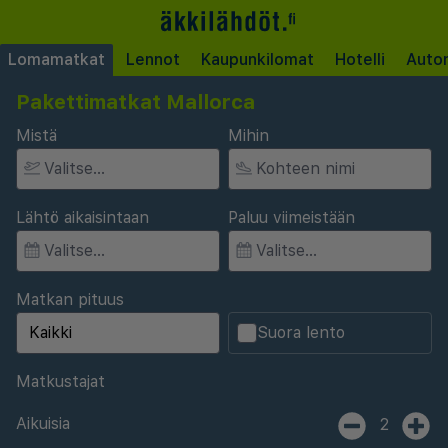
Lomamatkat
Lennot
Kaupunkilomat
Hotelli
Auto
Pakettimatkat Mallorca
Mistä
Mihin
Lähtö aikaisintaan
Paluu viimeistään
Matkan pituus
Suora lento
Matkustajat
Aikuisia
2