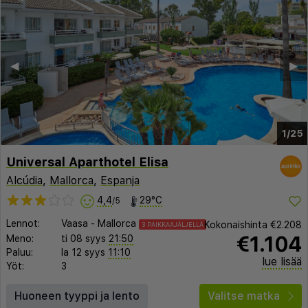
◀︎
▶︎
1/25
Universal Aparthotel Elisa
Alcúdia
,
Mallorca
,
Espanja
4,4
29°C
/5
Lennot:
Vaasa
-
Mallorca
Kokonaishinta
€2.208
3 PAIKKAAJÄLJELLÄ
€1.104
Meno:
ti 08 syys
21:50
Paluu:
la 12 syys
11:10
lue lisää
Yöt:
3
Huoneen tyyppi ja lento
Valitse matka