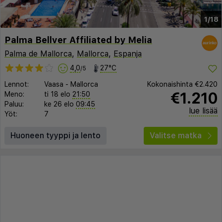
1/18
Palma Bellver Affiliated by Melia
Palma de Mallorca
,
Mallorca
,
Espanja
4,0
27°C
/5
Lennot:
Vaasa
-
Mallorca
Kokonaishinta
€2.420
€1.210
Meno:
ti 18 elo
21:50
Paluu:
ke 26 elo
09:45
lue lisää
Yöt:
7
Huoneen tyyppi ja lento
Valitse matka