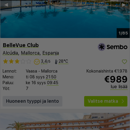
◀︎
▶︎
1/85
BelleVue Club
Alcúdia
,
Mallorca
,
Espanja
3,4
28°C
/5
Lennot:
Vaasa
-
Mallorca
Kokonaishinta
€1.978
€989
Meno:
ti 08 syys
21:50
Paluu:
ke 16 syys
09:45
lue lisää
Yöt:
7
Huoneen tyyppi ja lento
Valitse matka