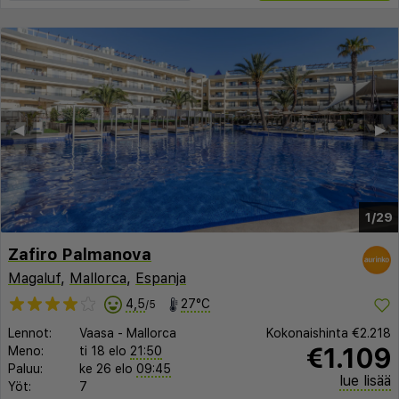
◀︎
▶︎
1/29
Zafiro Palmanova
Magaluf
,
Mallorca
,
Espanja
4,5
27°C
/5
Lennot:
Vaasa
-
Mallorca
Kokonaishinta
€2.218
€1.109
Meno:
ti 18 elo
21:50
Paluu:
ke 26 elo
09:45
lue lisää
Yöt:
7