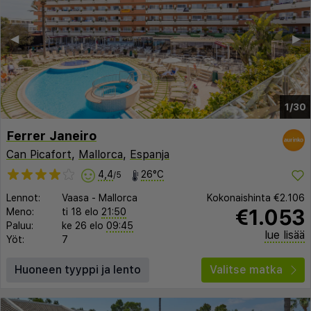
◀︎
▶︎
1/30
Ferrer Janeiro
Can Picafort
,
Mallorca
,
Espanja
4,4
26°C
/5
Lennot:
Vaasa
-
Mallorca
Kokonaishinta
€2.106
€1.053
Meno:
ti 18 elo
21:50
Paluu:
ke 26 elo
09:45
lue lisää
Yöt:
7
Huoneen tyyppi ja lento
Valitse matka